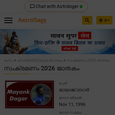
Chat with Astrologer
chat_bubble_outline
search
മ
language
Previous
Nex
»
»
ഹോം
സെലിബ്രിറ്റിയുടെ ജാതകം
സംക്രമണം 2026 ജാതകം
സംക്രമണം 2026 ജാതകം
പേര്:
മായാങ്ക് ദാഗർ
ജനന തിയതി:
Nov 11, 1996
ജനന സമയം: