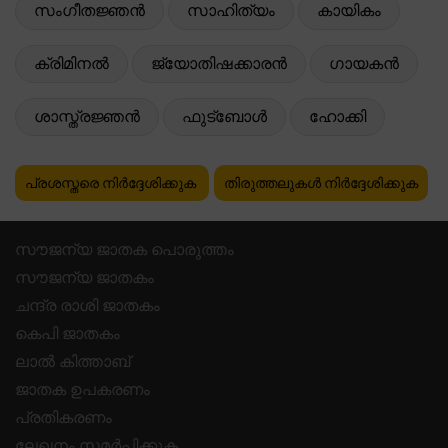
സംഗീതജ്ഞൻ
സാഹിത്യം
കായികം
ക്രിമിനൽ
ജ്യോതിഷക്കാരൻ
ഗായകൻ
ശാസ്ത്രജ്ഞൻ
ഫുട്ബോൾ
ഹോക്കി
പ്രശസ്തരെ നിർദ്ദേശിക്കുക
തിരുത്തലുകൾ നിർദ്ദേശിക്കുക
സൗജന്യ ജാതക പൊരുത്തം
സൗജന്യ ജാതകം
ചന്ദ്ര രാശി ജാതകം
കെപി ജാതകം
ലാൽ കിത്താബ്
ജാതക ഉപകരണം
പ്രതികരണം
ലേഖനം സമർപ്പിക്കുക