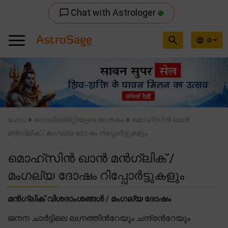
Chat with Astrologer
chat_bubble_outline
search
മ
language
Previous
Nex
»
»
ഹോം
സെലിബ്രിറ്റിയുടെ ജാതകം
മൊഹ്സിൻ ഖാൻ
മൻഗ്ലിക് / മംഗല്യ ദോഷം റിപ്പോർട്ടുകളും
മൊഹ്സിൻ ഖാൻ മൻഗ്ലിക് /
മംഗല്യ ദോഷം റിപ്പോർട്ടുകളും
മൻഗ്ലിക് വിശദാംശങ്ങൾ / മംഗല്യ ദോഷം
ജനന ചാർട്ടിലെ ലഗ്നത്തിന്‍റേയും ചന്ദ്രന്‍റേയും