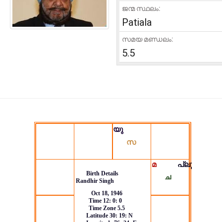
ജന്മ സ്ഥലം:
Patiala
സമയ മണ്ഡലം:
5.5