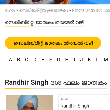
ഹോം
»
സെലിബ്രിറ്റിയുടെ ജാതകം
»
Randhir Singh ദശ ഫ
സെലിബ്രിറ്റി ജാതകം തിരയൽ വഴി
സെലിബ്രിറ്റി ജാതകം തിരയൽ വഴി
A
B
C
D
E
F
G
H
I
J
K
L
M
Randhir Singh ദശ ഫലം ജാതകം
പേര്:
Randhir Singh