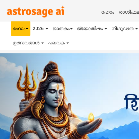
ഹോം
രാശിഫ
ഹോം
2026
ജാതകം
ജ്യോതിഷം
നിഗൂഢത
ഉത്സവങ്ങൾ
പലവക
Previous