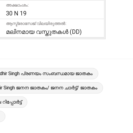
അക്ഷാംശം:
30 N 19
ആസ്ട്രോസേജ് വിലയിരുത്തൽ:
മലിനമായ വസ്തുതകൾ (DD)
ndhir Singh പ്രണയം സംബന്ധമായ ജാതകം
ir Singh ജനന ജാതകം/ ജനന ചാർട്ട്/ ജാതകം
ിപ്പോർട്ട്