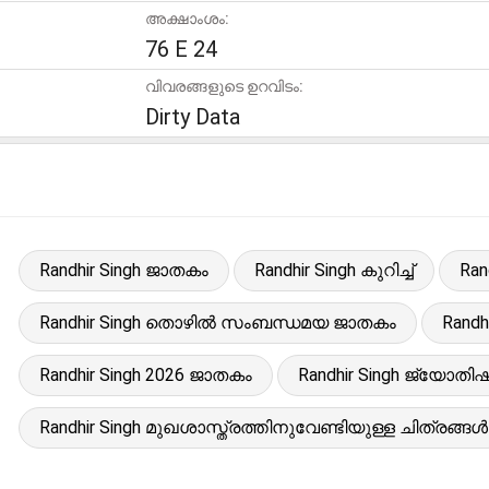
അക്ഷാംശം:
76 E 24
വിവരങ്ങളുടെ ഉറവിടം:
Dirty Data
Randhir Singh ജാതകം
Randhir Singh കുറിച്ച്
Ra
Randhir Singh തൊഴിൽ സംബന്ധമയ ജാതകം
Randh
Randhir Singh 2026 ജാതകം
Randhir Singh ജ്യോതിഷ റ
Randhir Singh മുഖശാസ്ത്രത്തിനുവേണ്ടിയുള്ള ചിത്രങ്ങൾ