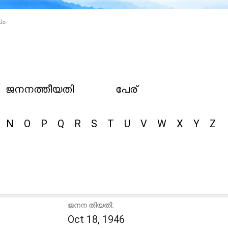
ലം
ജനനത്തീയതി
പേര്
N
O
P
Q
R
S
T
U
V
W
X
Y
Z
ജനന തിയതി:
Oct 18, 1946