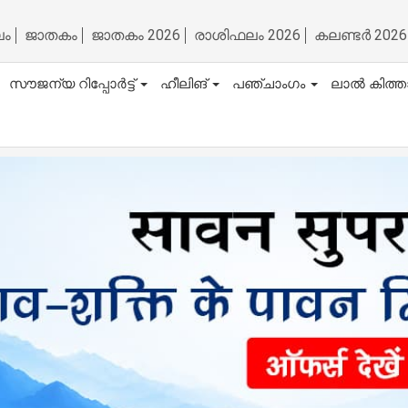
ലം
ജാതകം
ജാതകം 2026
രാശിഫലം 2026
കലണ്ടർ 2026
സൗജന്യ റിപ്പോർട്ട്
ഹീലിങ്
പഞ്ചാംഗം
ലാൽ കിത്ത