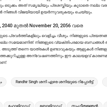
ലും ഒടുക്കം അത് സമൃദ്ധിയും പ്രശസ്തിയും കൂടാതെ നല്ല 
ിൽ നിങ്ങൾ വിജയിയായി ഉയർന്നുവരുകയും ചെയ്യും.
0, 2040 മുതൽ November 20, 2056 വരെ
െ പ്രവർത്തികളിലും വെളിച്ചം വീശും. നിങ്ങളുടെ പ്രയത്നങ്ങ
ന നല്ല സമയമാണിത്. നിങ്ങളുടെ വ്യക്തിപരമായ ബന്ധങ്ങൾ അ
ം. അടുത്ത് തന്നെ യാത്രകൾ ഉണ്ടാവുകയും ആളുകൾ നിങ്ങളു
്തെക്കുറിച്ചുള്ള അന്വേഷണത്തിനും ഈ കാലയളവ് കാരണമാകു
ാണ്.
ം
Randhir Singh ശനി ഏഴര ശനിയുടെ റിപ്പോർട്ട്
ഹോളിവുഡ്
ബോളിവുഡ്
സംഗീതജ്ഞൻ