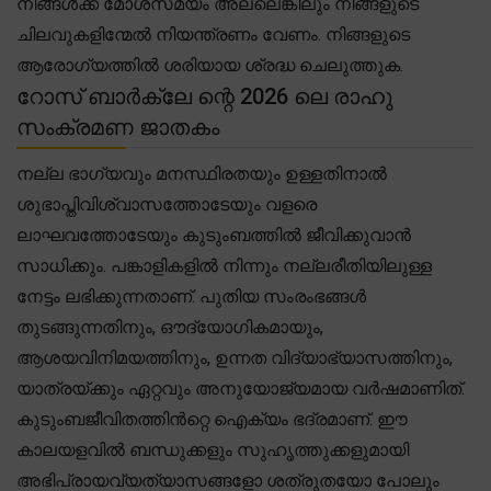
നിങ്ങൾക്ക് മോശസമയം അല്ലെങ്കിലും നിങ്ങളുടെ
ചിലവുകളിന്മേൽ നിയന്ത്രണം വേണം. നിങ്ങളുടെ
ആരോഗ്യത്തിൽ ശരിയായ ശ്രദ്ധ ചെലുത്തുക.
റോസ് ബാർക്ലേ ന്റെ 2026 ലെ രാഹു
സംക്രമണ ജാതകം
നല്ല ഭാഗ്യവും മനസ്ഥിരതയും ഉള്ളതിനാൽ
ശുഭാപ്തിവിശ്വാസത്തോടേയും വളരെ
ലാഘവത്തോടേയും കുടുംബത്തിൽ ജീവിക്കുവാൻ
സാധിക്കും. പങ്കാളികളിൽ നിന്നും നല്ലരീതിയിലുള്ള
നേട്ടം ലഭിക്കുന്നതാണ്. പുതിയ സംരംഭങ്ങൾ
തുടങ്ങുന്നതിനും, ഔദ്യോഗികമായും,
ആശയവിനിമയത്തിനും, ഉന്നത വിദ്യാഭ്യാസത്തിനും,
യാത്രയ്ക്കും ഏറ്റവും അനുയോജ്യമായ വർഷമാണിത്.
കുടുംബജീവിതത്തിൻറ്റെ ഐക്യം ഭദ്രമാണ്. ഈ
കാലയളവിൽ ബന്ധുക്കളും സുഹൃത്തുക്കളുമായി
അഭിപ്രായവ്യത്യാസങ്ങളോ ശത്രുതയോ പോലും