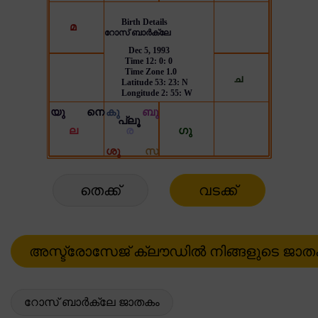
തെക്ക്
വടക്ക്
റോസ് ബാർക്ലേ ജാതകം