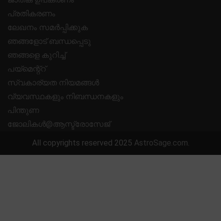
പ്രതികരണം
ലേഖനം സമർപ്പിക്കുക
ഞങ്ങളോട് ബന്ധപ്പെടു
ഞങ്ങളെ കുറിച്ച്
പയ്മെന്റ്റ്
സ്വകാര്യത നിയമങ്ങൾ
വ്യവസ്ഥകളും നിബന്ധനകളും
പിന്തുണ
ജോലികൾ@ആസ്ട്രോസേജ്
All copyrights reserved 2025
AstroSage.com
.