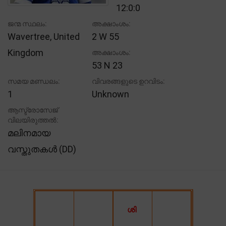
12:0:0
ജന്മ സ്ഥലം:
അക്ഷാംശം:
Wavertree, United
2 W 55
Kingdom
അക്ഷാംശം:
53 N 23
സമയ മണ്ഡലം:
വിവരങ്ങളുടെ ഉറവിടം:
1
Unknown
ആസ്ട്രോസേജ്
വിലയിരുത്തൽ:
മലിനമായ
വസ്തുതകൾ (DD)