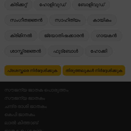
ക്രിക്കറ്റ്
ഹോളിവുഡ്
ബോളിവുഡ്
സംഗീതജ്ഞൻ
സാഹിത്യം
കായികം
ക്രിമിനൽ
ജ്യോതിഷക്കാരൻ
ഗായകൻ
ശാസ്ത്രജ്ഞൻ
ഫുട്ബോൾ
ഹോക്കി
പ്രശസ്തരെ നിർദ്ദേശിക്കുക
തിരുത്തലുകൾ നിർദ്ദേശിക്കുക
സൗജന്യ ജാതക പൊരുത്തം
സൗജന്യ ജാതകം
ചന്ദ്ര രാശി ജാതകം
കെപി ജാതകം
ലാൽ കിത്താബ്
ജാതക ഉപകരണം