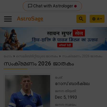
Chat with Astrologer
chat_bubble_outline
search
മ
language
Previous
Nex
»
»
ഹോം
സെലിബ്രിറ്റിയുടെ ജാതകം
സംക്രമണം 2026 ജാതകം
സംക്രമണം 2026 ജാതകം
പേര്:
റോസ് ബാർക്ലേ
ജനന തിയതി:
Dec 5, 1993
ജനന സമയം: