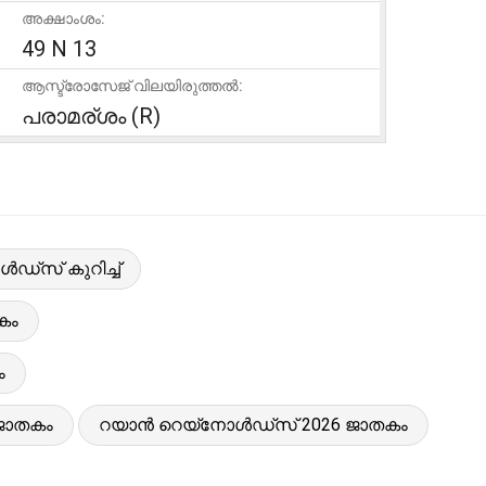
അക്ഷാംശം:
49 N 13
ആസ്ട്രോസേജ് വിലയിരുത്തൽ:
പരാമര്ശം (R)
്‌സ് കുറിച്ച്
കം
ം
 ജാതകം
റയാൻ റെയ്‌നോൾഡ്‌സ് 2026 ജാതകം