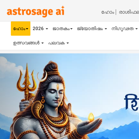
ഹോം
രാശിഫ
ഹോം
2026
ജാതകം
ജ്യോതിഷം
നിഗൂഢത
ഉത്സവങ്ങൾ
പലവക
Previous