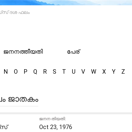
‌സ് ദശ ഫലം
ജനനത്തീയതി
പേര്
N
O
P
Q
R
S
T
U
V
W
X
Y
Z
ലം ജാതകം
ജനന തിയതി:
സ്
Oct 23, 1976