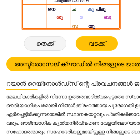
തെക്ക്
വടക്ക്
റയാൻ റെയ്‌നോൾഡ്‌സ് ന്റെ പ്രവചനങ്ങൾ ജ
മേലധികാരികളിൽ നിന്നോ ഉത്തരവാദിത്വപ്പെട്ടതോ സ്വ
ഔദ്യോഗികപരമായി നിങ്ങൾക്ക് മഹത്തായ പുരോഗതി ഉണ്
ഏർപ്പെട്ടിരിക്കുന്നതെങ്കിൽ സ്ഥാനകയറ്റവും പ്രതീക്ഷിക
വരും. ഔദ്യോഗിക കൃത്യനിർവ്വഹണ വേളയിലോ/യാത്രക
സഹോദരന്മാരും സഹോദരികളുമായിട്ടുള്ള നിങ്ങളുടെ ബന്ധം നല