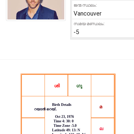
ജന്മ സ്ഥലം:
Vancouver
സമയ മണ്ഡലം:
-5