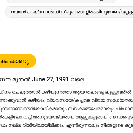
റയാൻ റെയ്‌നോൾഡ്‌സ് മുഖശാസ്ത്രത്തിനുവേണ്ടിയുള്ള
നന മുതൽ June 27, 1991 വരെ
ാധീനം ചെലുത്താൻ കഴിയുന്നതോ ആയ തലങ്ങളിലുള്ളവരിൽ നി
ടാക്കുവാൻ കഴിയും. വ്യവസായ/കച്ചവട വിജയ സാധ്യതയും
്കാവുന്നതാണ്. ഔദ്യോഗികമായും സ്വകാര്യപരമായും പ്രധാനപ്പെ
ളിലോ വച്ച് അനുയോജ്യരായ ആളുകളുമായി ബന്ധപ്പെടുവാ
്ല രീതിയിലായിരിക്കും. എന്നിരുന്നാലും നിങ്ങളുടെ കൂടപ്പി