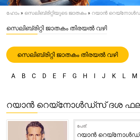
ഹോം
»
സെലിബ്രിറ്റിയുടെ ജാതകം
»
റയാൻ റെയ്‌നോൾഡ്
സെലിബ്രിറ്റി ജാതകം തിരയൽ വഴി
സെലിബ്രിറ്റി ജാതകം തിരയൽ വഴി
A
B
C
D
E
F
G
H
I
J
K
L
M
റയാൻ റെയ്‌നോൾഡ്‌സ് ദശ ഫ
പേര്:
റയാൻ റെയ്‌നോൾഡ്‌