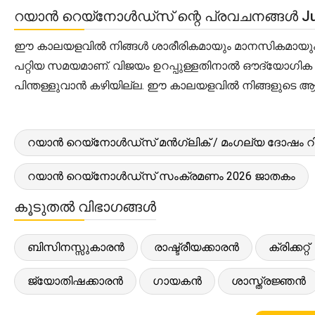
റയാൻ റെയ്‌നോൾഡ്‌സ് ന്റെ പ്രവചനങ്ങൾ Jun
ഈ കാലയളവിൽ നിങ്ങൾ ശാരീരികമായും മാനസികമായും ധൈര്
പറ്റിയ സമയമാണ്. വിജയം ഉറപ്പുള്ളതിനാൽ ഔദ്യോഗിക ജീവിത
പിന്തള്ളുവാൻ കഴിയില്ല. ഈ കാലയളവിൽ നിങ്ങളുടെ ആഗ
റയാൻ റെയ്‌നോൾഡ്‌സ് മൻഗ്ലിക് / മംഗല്യ ദോഷം റിപ
റയാൻ റെയ്‌നോൾഡ്‌സ് സംക്രമണം 2026 ജാതകം
കൂടുതൽ വിഭാഗങ്ങൾ
ബിസിനസ്സുകാരൻ
രാഷ്ട്രീയക്കാരൻ
ക്രിക്കറ്റ്
ജ്യോതിഷക്കാരൻ
ഗായകൻ
ശാസ്ത്രജ്ഞൻ