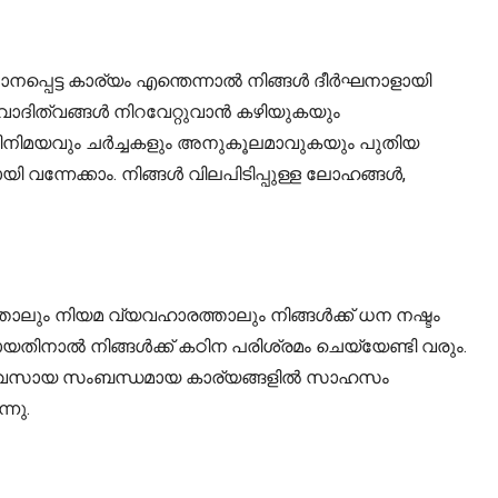
നപ്പെട്ട കാര്യം എന്തെന്നാൽ നിങ്ങൾ ദീർഘനാളായി
തരവാദിത്വങ്ങൾ നിറവേറ്റുവാൻ കഴിയുകയും
ശയവിനിമയവും ചർച്ചകളും അനുകൂലമാവുകയും പുതിയ
്നേക്കാം. നിങ്ങൾ വിലപിടിപ്പുള്ള ലോഹങ്ങൾ,
ത്താലും നിയമ വ്യവഹാരത്താലും നിങ്ങൾക്ക് ധന നഷ്ടം
തിനാൽ നിങ്ങൾക്ക് കഠിന പരിശ്രമം ചെയ്യേണ്ടി വരും.
വ്യവസായ സംബന്ധമായ കാര്യങ്ങളിൽ സാഹസം
്നു.