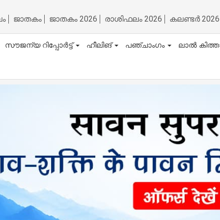
ലം
ജാതകം
ജാതകം 2026
രാശിഫലം 2026
കലണ്ടർ 2026
സൗജന്യ റിപ്പോർട്ട്
ഹീലിങ്
പഞ്ചാംഗം
ലാൽ കിത്ത