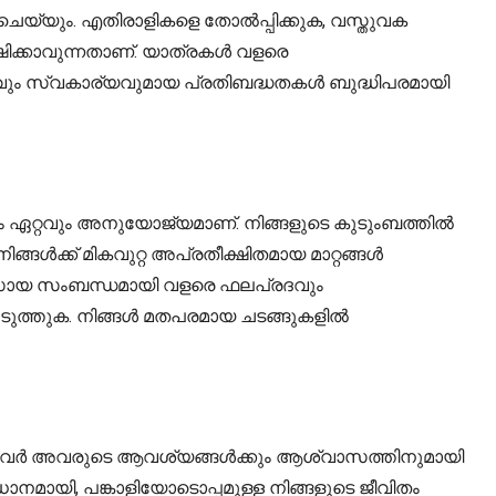
െയ്യും. എതിരാളികളെ തോൽപ്പിക്കുക, വസ്തുവക
്ഷിക്കാവുന്നതാണ്. യാത്രകൾ വളരെ
കവും സ്വകാര്യവുമായ പ്രതിബദ്ധതകൾ ബുദ്ധിപരമായി
 ഏറ്റവും അനുയോജ്യമാണ്. നിങ്ങളുടെ കുടുംബത്തിൽ
ങൾക്ക് മികവുറ്റ അപ്രതീക്ഷിതമായ മാറ്റങ്ങൾ
യവസായ സംബന്ധമായി വളരെ ഫലപ്രദവും
്തുക. നിങ്ങൾ മതപരമായ ചടങ്ങുകളിൽ
യപ്പെട്ടവർ അവരുടെ ആവശ്യങ്ങൾക്കും ആശ്വാസത്തിനുമായി
ധാനമായി, പങ്കാളിയോടൊപ്പമുള്ള നിങ്ങളുടെ ജീവിതം