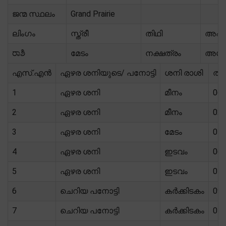
ജന്മ സ്ഥലം
Grand Prairie
ലിംഗം
സ്ത്രീ
തിഥി
അഷ്ട
ರಾಶಿ
മേടം
നക്ഷത്രം
അശ്
എസ്.എൻ
ഏഴര ശനിയുടെ/ പനോട്ടി
ശനി രാശി
തുട
1
ഏഴര ശനി
മീനം
06/
2
ഏഴര ശനി
മീനം
02/
3
ഏഴര ശനി
മേടം
04/
4
ഏഴര ശനി
ഇടവം
06/
5
ഏഴര ശനി
ഇടവം
01/
6
ചെറിയ പനോട്ടി
കർക്കിടകം
09/
7
ചെറിയ പനോട്ടി
കർക്കിടകം
05/