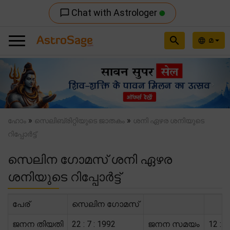
Chat with Astrologer
chat_bubble_outline
search
മ
language
Previous
Nex
»
»
ഹോം
സെലിബ്രിറ്റിയുടെ ജാതകം
ശനി ഏഴര ശനിയുടെ
റിപ്പോർട്ട്
സെലിന ഗോമസ് ശനി ഏഴര
ശനിയുടെ റിപ്പോർട്ട്
പേര്
സെലിന ഗോമസ്
ജനന തിയതി
22 : 7 : 1992
ജനന സമയം
12 : 0 