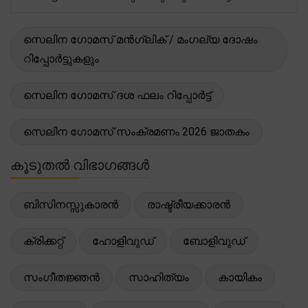
സെലിന ഗോമസ് മൻഗ്ലിക് / മംഗല്യ ദോഷം
റിപ്പോർട്ടുകളും
സെലിന ഗോമസ് ദശ ഫലം റിപ്പോർട്ട്
സെലിന ഗോമസ് സംക്രമണം 2026 ജാതകം
കൂടുതൽ വിഭാഗങ്ങൾ
ബിസിനസ്സുകാരൻ
രാഷ്ട്രീയക്കാരൻ
ക്രിക്കറ്റ്
ഹോളിവുഡ്
ബോളിവുഡ്
സംഗീതജ്ഞൻ
സാഹിത്യം
കായികം