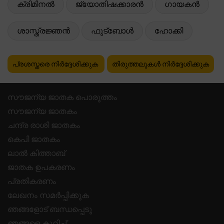
ക്രിമിനൽ
ജ്യോതിഷക്കാരൻ
ഗായകൻ
ശാസ്ത്രജ്ഞൻ
ഫുട്ബോൾ
ഹോക്കി
പ്രശസ്തരെ നിർദ്ദേശിക്കുക
തിരുത്തലുകൾ നിർദ്ദേശിക്കുക
സൗജന്യ ജാതക പൊരുത്തം
സൗജന്യ ജാതകം
ചന്ദ്ര രാശി ജാതകം
കെപി ജാതകം
ലാൽ കിത്താബ്
ജാതക ഉപകരണം
പ്രതികരണം
ലേഖനം സമർപ്പിക്കുക
ഞങ്ങളോട് ബന്ധപ്പെടു
ഞങ്ങളെ കുറിച്ച്