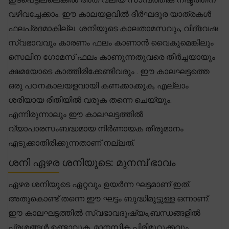
വഴിവച്ചേക്കാം. ഈ കാലയളവിൽ ദീർഘദൂര യാത്രകൾ
ഫലപ്രദമാകില്ല. ശനിയുടെ കാലതാമസവും, വിദ്വേഷ
സ്വഭാവവും കാരണം ഫലം കാണാൻ വൈകുമെങ്കിലും
സെലിന ഗോമസ് ഫലം കാണുന്നതുവരെ തീർച്ചയായും
ക്ഷമയോടെ കാത്തിരിക്കേണ്ടിവരും . ഈ കാലഘട്ടത്തെ
ഒരു പഠനകാലയളവായി കണക്കാക്കുക, എല്ലാം
ശരിയായ രീതിയിൽ വരുക തന്നെ ചെയ്യും.
എന്നിരുന്നാലും ഈ കാലഘട്ടത്തിൽ
വ്യാപാരസംബദ്ധമായ നിർണായക തീരുമാനം
എടുക്കാതിരിക്കുന്നതാണ് നല്ലത്.
ശനി ഏഴര ശനിയുടെ: മുനമ്പ് ഭാവം
ഏഴര ശനിയുടെ ഏറ്റവും ഉയർന്ന ഘട്ടമാണ് ഇത്.
അതുകൊണ്ട് തന്നെ ഈ ഘട്ടം ബുദ്ധിമുട്ടുള്ള ഒന്നാണ്.
ഈ കാലഘട്ടത്തിൽ സ്വഭാവദൂഷ്യം,ബന്ധങ്ങളിൽ
പ്രശ്നങ്ങൾ ഉണ്ടാവുക, മാനസിക പിരിമുറുക്കവും,