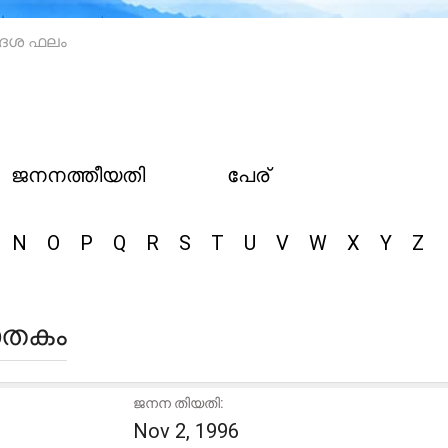
ർ ദശ ഫലം
ജനനത്തീയതി
പേര്
N
O
P
Q
R
S
T
U
V
W
X
Y
Z
ജാതകം
ജനന തിയതി:
Nov 2, 1996