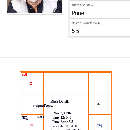
ജന്മ സ്ഥലം:
Pune
സമയ മണ്ഡലം:
5.5