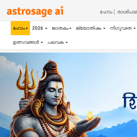
ഹോം
രാശിഫ
ഹോം
2026
ജാതകം
ജ്യോതിഷം
നിഗൂഢത
ഉത്സവങ്ങൾ
പലവക
Previous