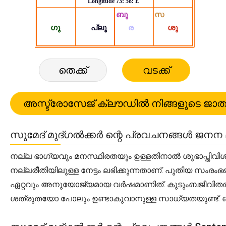
തെക്ക്
വടക്ക്
സുമേദ് മുദ്ഗൽക്കർ ന്റെ പ്രവചനങ്ങൾ ജനന 
നല്ല ഭാഗ്യവും മനസ്ഥിരതയും ഉള്ളതിനാൽ ശുഭാപ്തിവി
നല്ലരീതിയിലുള്ള നേട്ടം ലഭിക്കുന്നതാണ്. പുതിയ സംരം
ഏറ്റവും അനുയോജ്യമായ വർഷമാണിത്. കുടുംബജീവിതത്
ശത്രുതയോ പോലും ഉണ്ടാകുവാനുള്ള സാധ്യതയുണ്ട്. ഔ