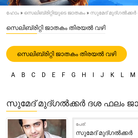
ഹോം
»
സെലിബ്രിറ്റിയുടെ ജാതകം
»
സുമേദ് മുദ്ഗൽക്ക
സെലിബ്രിറ്റി ജാതകം തിരയൽ വഴി
സെലിബ്രിറ്റി ജാതകം തിരയൽ വഴി
A
B
C
D
E
F
G
H
I
J
K
L
M
സുമേദ് മുദ്ഗൽക്കർ ദശ ഫലം 
പേര്:
സുമേദ് മുദ്ഗൽക്കർ