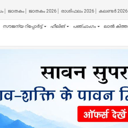
ലം
ജാതകം
ജാതകം 2026
രാശിഫലം 2026
കലണ്ടർ 2026
സൗജന്യ റിപ്പോർട്ട്
ഹീലിങ്
പഞ്ചാംഗം
ലാൽ കിത്ത