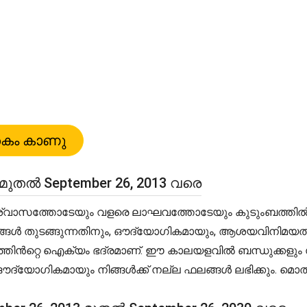
മുതൽ September 26, 2013 വരെ
ശ്വാസത്തോടേയും വളരെ ലാഘവത്തോടേയും കുടുംബത്തിൽ ജീവ
ഭങ്ങൾ തുടങ്ങുന്നതിനും, ഔദ്യോഗികമായും, ആശയവിനിമയത്തി
തിൻറ്റെ ഐക്യം ഭദ്രമാണ്. ഈ കാലയളവിൽ ബന്ധുക്കളും
ദ്യോഗികമായും നിങ്ങൾക്ക് നല്ല ഫലങ്ങൾ ലഭിക്കും. മൊ