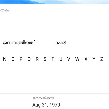
ാതകം
ജനനത്തീയതി
പേര്
N
O
P
Q
R
S
T
U
V
W
X
Y
Z
ജനന തിയതി:
Aug 31, 1979