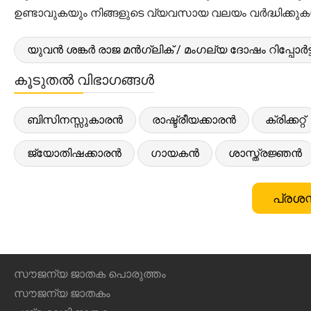
ഉണ്ടാവുകയും നിങ്ങളുടെ വ്യവസായ വലയം വർദ്ധിക്കുക
യുവൻ ശങ്കർ രാജ മൻഗ്ലിക് / മംഗല്യ ദോഷം റിപ്പോർട്
കൂടുതൽ വിഭാഗങ്ങൾ
ബിസിനസ്സുകാരൻ
രാഷ്ട്രീയക്കാരൻ
ക്രിക്കറ്റ്
ജ്യോതിഷക്കാരൻ
ഗായകൻ
ശാസ്ത്രജ്ഞൻ
പ്രശസ
സൗജന്യ ജാതക പൊരുത്തം
സൗജന്യ ജാതകം