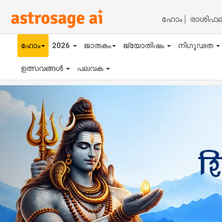
ഹോം
രാശിഫ
ഹോം
2026
ജാതകം
ജ്യോതിഷം
നിഗൂഢത
ഉത്സവങ്ങൾ
പലവക
Previous