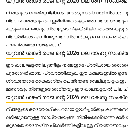
യുവൻ ശങ്കർ രാജ ന്റെ 2026 ലെ ശനി സംക്
നിങ്ങളുടെ വെല്ലുവിളികളെ നേരിടുന്നതിനായി നിങ്ങൾ 
വ്യവഹാരങ്ങളും തടസ്സമില്ലാതെയും അനായാസമായും നടക്ക
കുടുംബാംഗങ്ങളും നിങ്ങളുടെ വ്യക്തി ജീവിതത്തെ കൂടുത
വ്യക്തികൾ എന്നിവരുമായി നിങ്ങൾക്കുള്ള ബന്ധം തീർച
ഫലപ്രദമായ സമയമാണ്.
യുവൻ ശങ്കർ രാജ ന്റെ 2026 ലെ രാഹു സംക
ഈ കാലഘട്ടത്തിലുടനീളം നിങ്ങളുടെ പ്രതിഛായ ശരാശരി 
പുരോഗതിക്കായി പ്രവർത്തിക്കുക. ഈ കാലയളവിൽ ഉണ്ടാക
ശ്രദ്ധയോടെ കൈകാര്യം ചെയ്യേണ്ട വെല്ലുവിളികളും 
മത്സരവും നിങ്ങളുടെ ശാഠ്യവും ഈ കാലയളവിൽ ചില പ്രതിബന
യുവൻ ശങ്കർ രാജ ന്റെ 2026 ലെ കേതു സംക
നിങ്ങളുടെ ഔദ്യോഗികപരമായ ഉയർച്ചയ്ക്കും കുത്തനെയുള
ലഭിക്കുവാനുള്ള സാധ്യതയുണ്ട്. നീതികരമല്ലാത്ത മാർഗ
കൂടാതെ ദൈനംദിന പ്രവർത്തികളിലുള്ള നിയന്ത്രണവും ന