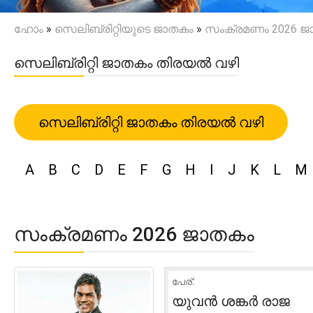
ഹോം
»
സെലിബ്രിറ്റിയുടെ ജാതകം
»
സംക്രമണം 2026 ജ
സെലിബ്രിറ്റി ജാതകം തിരയൽ വഴി
സെലിബ്രിറ്റി ജാതകം തിരയൽ വഴി
A
B
C
D
E
F
G
H
I
J
K
L
M
സംക്രമണം 2026 ജാതകം
പേര്:
യുവൻ ശങ്കർ രാജ