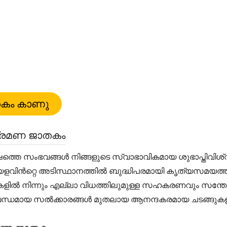
ംക്രമണ ജാതകം
തെ സംഭവങ്ങൾ നിങ്ങളുടെ സ്വാഭാവികമായ ശുഭാപ്തിവിശ്വ
ായ കാലയളവിൻറ്റെ അടിസ്ഥാനത്തിൽ ബുദ്ധിപരമായി കൃത്യസമയത
്ടാളികളിൽ നിന്നും എല്ലാ വിധത്തിലുമുള്ള സഹകരണവും സന്തോ
ന്ധമായ സൽക്കാരങ്ങൾ മുതലായ ആനന്ദകരമായ ചടങ്ങുകള