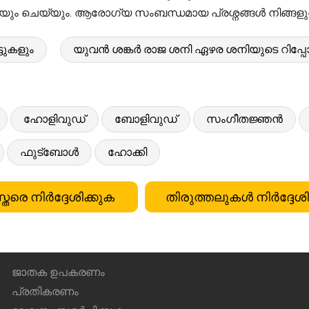
യും ചെയ്യും. ആരോഗ്യ സംബന്ധമായ പ്രശ്നങ്ങൾ നിങ്ങളുട
ടുകളും
യുവൻ ശങ്കർ രാജ ശനി ഏഴര ശനിയുടെ റിപ്പോർട
ഹോളിവുഡ്
ബോളിവുഡ്
സംഗീതജ്ഞൻ
ഫുട്ബോൾ
ഹോക്കി
്തരെ നിർദ്ദേശിക്കുക
തിരുത്തലുകൾ നിർദ്ദേശി
ജാതക ഉപകരണം
പ്രതികരണം