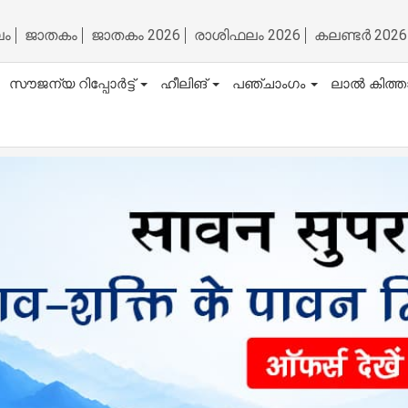
ലം
ജാതകം
ജാതകം 2026
രാശിഫലം 2026
കലണ്ടർ 2026
സൗജന്യ റിപ്പോർട്ട്
ഹീലിങ്
പഞ്ചാംഗം
ലാൽ കിത്ത