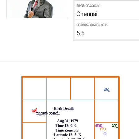
ജന്മ സ്ഥലം:
Chennai
സമയ മണ്ഡലം:
5.5