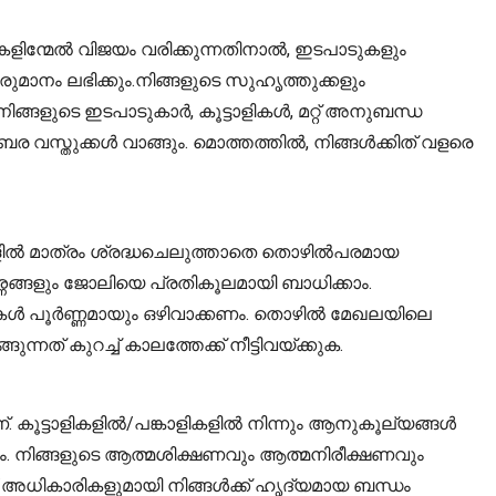
കളിന്മേൽ വിജയം വരിക്കുന്നതിനാൽ, ഇടപാടുകളും
മാനം ലഭിക്കും.നിങ്ങളുടെ സുഹൃത്തുക്കളും
ങ്ങളുടെ ഇടപാടുകാർ, കൂട്ടാളികൾ, മറ്റ് അനുബന്ധ
വസ്തുക്കൾ വാങ്ങും. മൊത്തത്തിൽ, നിങ്ങൾക്കിത് വളരെ
ങ്ങളിൽ മാത്രം ശ്രദ്ധചെലുത്താതെ തൊഴിൽപരമായ
നങ്ങളും ജോലിയെ പ്രതികൂലമായി ബാധിക്കാം.
ികൾ പൂർണ്ണമായും ഒഴിവാക്കണം. തൊഴിൽ മേഖലയിലെ
് കുറച്ച് കാലത്തേക്ക് നീട്ടിവയ്ക്കുക.
. കൂട്ടാളികളിൽ/പങ്കാളികളിൽ നിന്നും ആനുകൂല്യങ്ങൾ
കും. നിങ്ങളുടെ ആത്മശിക്ഷണവും ആത്മനിരീക്ഷണവും
ർ/അധികാരികളുമായി നിങ്ങൾക്ക് ഹൃദ്യമായ ബന്ധം