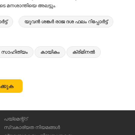
െ മനശാന്തിയെ അലട്ടും.
്ട്
യുവൻ ശങ്കർ രാജ ദശ ഫലം റിപ്പോർട്ട്
സാഹിത്യം
കായികം
ക്രിമിനൽ
ക്കുക
പയ്മെന്റ്റ്
സ്വകാര്യത നിയമങ്ങൾ