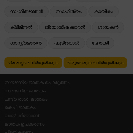
സംഗീതജ്ഞൻ
സാഹിത്യം
കായികം
ക്രിമിനൽ
ജ്യോതിഷക്കാരൻ
ഗായകൻ
ശാസ്ത്രജ്ഞൻ
ഫുട്ബോൾ
ഹോക്കി
പ്രശസ്തരെ നിർദ്ദേശിക്കുക
തിരുത്തലുകൾ നിർദ്ദേശിക്കുക
സൗജന്യ ജാതക പൊരുത്തം
സൗജന്യ ജാതകം
ചന്ദ്ര രാശി ജാതകം
കെപി ജാതകം
ലാൽ കിത്താബ്
ജാതക ഉപകരണം
പ്രതികരണം