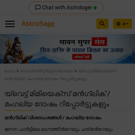
Chat with Astrologer
chat_bubble_outline
search
മ
language
Previous
Nex
»
»
ഹോം
സെലിബ്രിറ്റിയുടെ ജാതകം
യ്വെട്ട് മിമിയെക്സ്
മൻഗ്ലിക് / മംഗല്യ ദോഷം റിപ്പോർട്ടുകളും
യ്വെട്ട് മിമിയെക്സ് മൻഗ്ലിക് /
മംഗല്യ ദോഷം റിപ്പോർട്ടുകളും
മൻഗ്ലിക് വിശദാംശങ്ങൾ / മംഗല്യ ദോഷം
ജനന ചാർട്ടിലെ ലഗ്നത്തിന്‍റേയും ചന്ദ്രന്‍റേയും