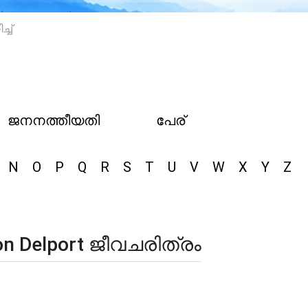
്ച്
ജനനത്തീയതി
പേര്
N
O
P
Q
R
S
T
U
V
W
X
Y
Z
ron Delport ജീവചരിത്രം