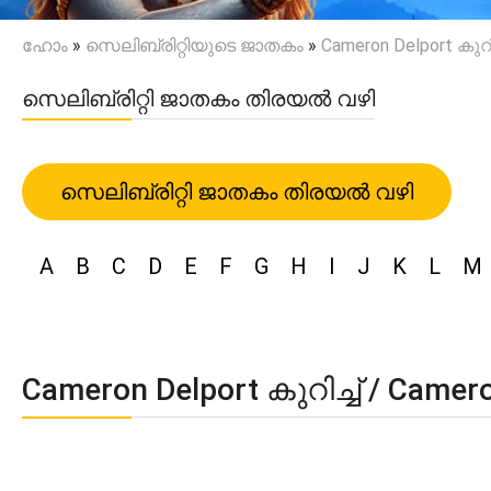
ഹോം
»
സെലിബ്രിറ്റിയുടെ ജാതകം
»
Cameron Delport കുറിച
സെലിബ്രിറ്റി ജാതകം തിരയൽ വഴി
സെലിബ്രിറ്റി ജാതകം തിരയൽ വഴി
A
B
C
D
E
F
G
H
I
J
K
L
M
Cameron Delport കുറിച്ച് / Came