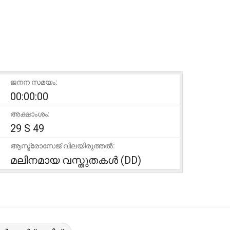
ജനന സമയം:
00:00:00
അക്ഷാംശം:
29 S 49
ആസ്ട്രോസേജ് വിലയിരുത്തൽ:
മലിനമായ വസ്തുതകൾ (DD)