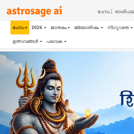
ഹോം
രാശിഫ
ഹോം
2026
ജാതകം
ജ്യോതിഷം
നിഗൂഢത
ഉത്സവങ്ങൾ
പലവക
Previous