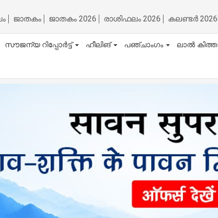
ലം
ജാതകം
ജാതകം 2026
രാശിഫലം 2026
കലണ്ടർ 2026
സൗജന്യ റിപ്പോർട്ട്
ഹീലിങ്
പഞ്ചാംഗം
ലാൽ കിത്ത