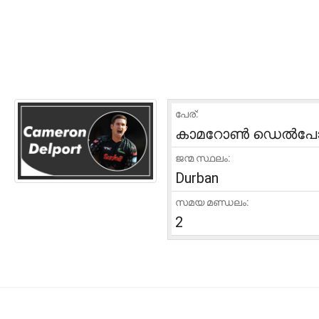
പേര്:
കാമറോൺ ഡെൽപോർട
ജന്മ സ്ഥലം:
Durban
സമയ മണ്ഡലം:
2