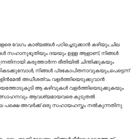
വളരെ വേഗം കാര്യങ്ങൾ പഠിച്ചെടുക്കാൻ കഴിയും.ചില
 നിങ്ങൾ സഹാനുഭൂതിയും ദയയും ഉള്ള ആളാണ്, നിങ്ങൾ
ന്നതിനായി കരുത്താർന്ന രീതിയിൽ ചിന്തിക്കുകയും
ികടക്കുമ്പോൾ, നിങ്ങൾ പ്രകോപിതനാവുകയും,പെട്ടെന്ന്
തികളിൻമേൽ അധീശത്വം വളർത്തിയെടുക്കുവാൻ
്ചയത്തോടുകൂടി ആ കഴിവുകൾ വളർത്തിയെടുക്കുകയും
ം പ്രോത്സാഹനവും ആവശ്യമായവരെ കുടുതൽ
യല്ല പക്ഷെ അവർക്ക് ഒരു സഹായഹസ്തം നൽകുന്നതിനു