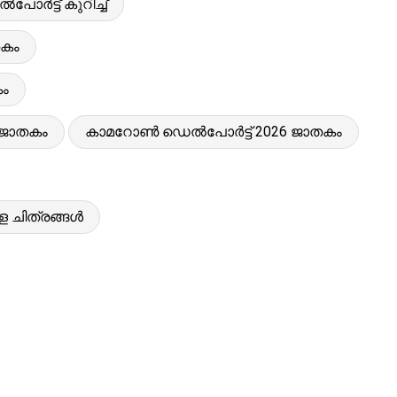
ർട്ട് കുറിച്ച്
കം
ം
 ജാതകം
കാമറോൺ ഡെൽപോർട്ട് 2026 ജാതകം
ള ചിത്രങ്ങൾ