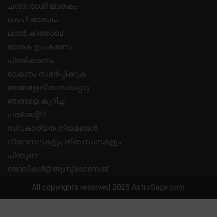
ചന്ദ്ര രാശി ജാതകം
കെപി ജാതകം
ലാൽ കിത്താബ്
ജാതക ഉപകരണം
പ്രതികരണം
ലേഖനം സമർപ്പിക്കുക
ഞങ്ങളോട് ബന്ധപ്പെടു
ഞങ്ങളെ കുറിച്ച്
പയ്മെന്റ്റ്
സ്വകാര്യത നിയമങ്ങൾ
വ്യവസ്ഥകളും നിബന്ധനകളും
പിന്തുണ
ജോലികൾ@ആസ്ട്രോസേജ്
All copyrights reserved 2025
AstroSage.com
.