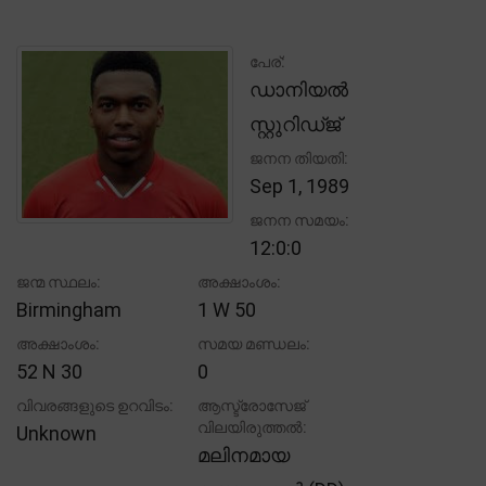
പേര്:
ഡാനിയൽ
സ്റ്റുറിഡ്ജ്
ജനന തിയതി:
Sep 1, 1989
ജനന സമയം:
12:0:0
ജന്മ സ്ഥലം:
അക്ഷാംശം:
Birmingham
1 W 50
അക്ഷാംശം:
സമയ മണ്ഡലം:
52 N 30
0
വിവരങ്ങളുടെ ഉറവിടം:
ആസ്ട്രോസേജ്
വിലയിരുത്തൽ:
Unknown
മലിനമായ