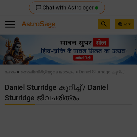
Chat with Astrologer
chat_bubble_outline
search
മ
language
Previous
Nex
»
»
ഹോം
സെലിബ്രിറ്റിയുടെ ജാതകം
Daniel Sturridge കുറിച്ച്
Daniel Sturridge കുറിച്ച് / Daniel
Sturridge ജീവചരിത്രം