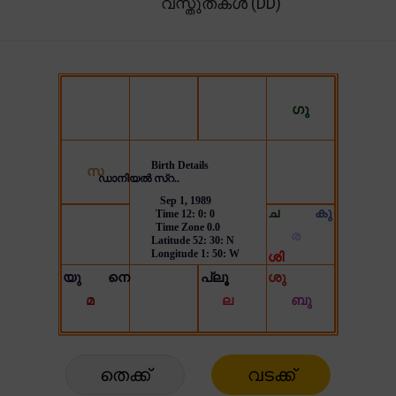
വസ്തുതകൾ (DD)
തെക്ക്
വടക്ക്