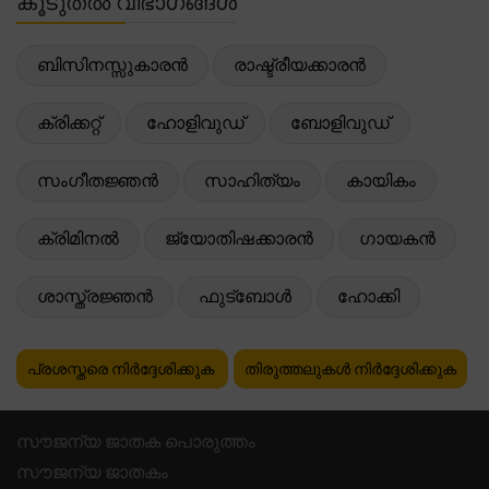
കൂടുതൽ വിഭാഗങ്ങൾ
ബിസിനസ്സുകാരൻ
രാഷ്ട്രീയക്കാരൻ
ക്രിക്കറ്റ്
ഹോളിവുഡ്
ബോളിവുഡ്
സംഗീതജ്ഞൻ
സാഹിത്യം
കായികം
ക്രിമിനൽ
ജ്യോതിഷക്കാരൻ
ഗായകൻ
ശാസ്ത്രജ്ഞൻ
ഫുട്ബോൾ
ഹോക്കി
പ്രശസ്തരെ നിർദ്ദേശിക്കുക
തിരുത്തലുകൾ നിർദ്ദേശിക്കുക
സൗജന്യ ജാതക പൊരുത്തം
സൗജന്യ ജാതകം