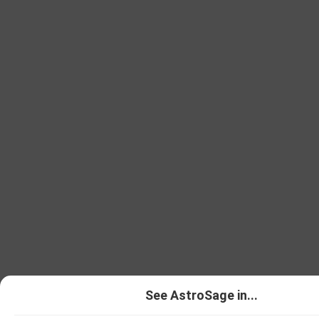
See AstroSage in...