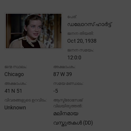
പേര്:
ഡലോറസ് ഹാർട്ട്
ജനന തിയതി:
Oct 20, 1938
ജനന സമയം:
12:0:0
ജന്മ സ്ഥലം:
അക്ഷാംശം:
Chicago
87 W 39
അക്ഷാംശം:
സമയ മണ്ഡലം:
41 N 51
-5
വിവരങ്ങളുടെ ഉറവിടം:
ആസ്ട്രോസേജ്
വിലയിരുത്തൽ:
Unknown
മലിനമായ
വസ്തുതകൾ (DD)