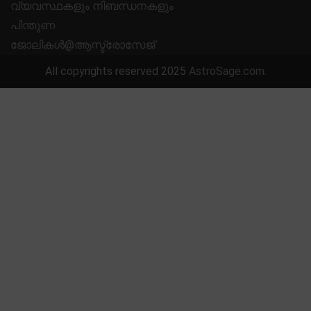
വ്യവസ്ഥകളും നിബന്ധനകളും
പിന്തുണ
ജോലികൾ@ആസ്ട്രോസേജ്
All copyrights reserved 2025
AstroSage.com
.