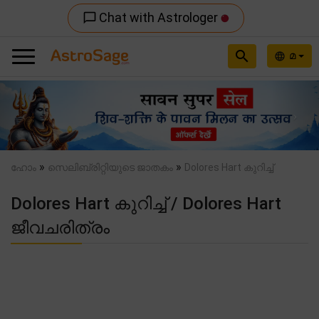
Chat with Astrologer
chat_bubble_outline
search
മ
language
Previous
Nex
»
»
ഹോം
സെലിബ്രിറ്റിയുടെ ജാതകം
Dolores Hart കുറിച്ച്
Dolores Hart കുറിച്ച് / Dolores Hart
ജീവചരിത്രം