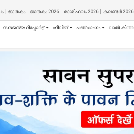
ലം
ജാതകം
ജാതകം 2026
രാശിഫലം 2026
കലണ്ടർ 2026
സൗജന്യ റിപ്പോർട്ട്
ഹീലിങ്
പഞ്ചാംഗം
ലാൽ കിത്ത