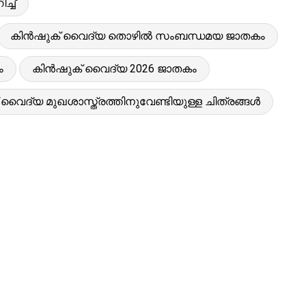
്ച്
കിൻഷുക് വൈദ്യ തൊഴിൽ സംബന്ധമയ ജാതകം
ം
കിൻഷുക് വൈദ്യ 2026 ജാതകം
വൈദ്യ മുഖശാസ്ത്രത്തിനുവേണ്ടിയുള്ള ചിത്രങ്ങൾ