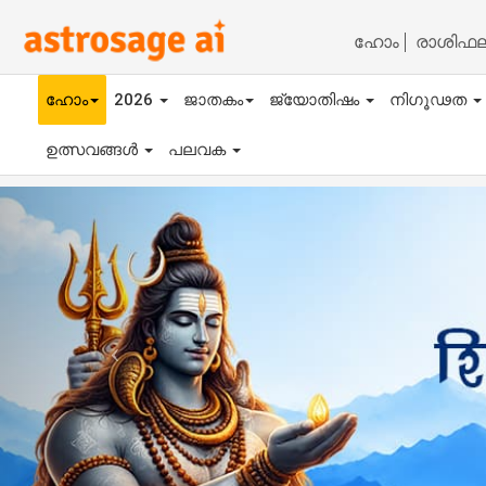
ഹോം
രാശിഫ
ഹോം
2026
ജാതകം
ജ്യോതിഷം
നിഗൂഢത
ഉത്സവങ്ങൾ
പലവക
Previous