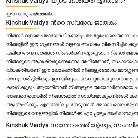
Kinshuk Vaidya യുടെ ദേശീയത എന്താണ്?
ഈ ഡാറ്റ ലഭ്യമല്ല.
Kinshuk Vaidya ൻറെ സ്വഭാവ ജാതകം
നിങ്ങൾ വളരെ പ്രായോഗികതയും അതുപോലെതന്നെ കഴിവുമുള്
നിങ്ങളിൽ ഈ ഗുണങ്ങൾ വളരെ അധികം വികസിച്ചിരിക്കുവ
വലിയ അവസരങ്ങൾ നിങ്ങൾക്ക് നഷ്ടപ്പെടാം. നിങ്ങൾ 
നിങ്ങളുടെ ആവശ്യമുണ്ടെന്നോ അറിഞ്ഞാൽ, സഹായഹസ്തം
വ്യക്തിയാണ്. ഈ ലോകത്തിൽ നിങ്ങളുടേതായ മാർഗ്ഗങ്ങളുണ
അനുസരിച്ചിരിക്കും, ഇവയിലൂടെ കടന്നുപോകുവാൻ ആവശ്
കയറിക്കൂടും. ആയതിനാൽ നിങ്ങളുടെ അയഥാർത്ഥമായ പരിമി
അങ്ങനെയെങ്കിൽ നിങ്ങൾക്കത് സാധ്യമാകും.നിങ്ങൾ കണക്
ആഗ്രഹിക്കും. എന്തെങ്കിലും നേടുവാൻ അഗാധമായ ആഗ്രഹം
നിങ്ങളുടെ നേട്ടങ്ങളിൽ നിങ്ങൾക്ക് എപ്പോഴും അഭിമാനമുണ്
Kinshuk Vaidya സന്തോഷത്തിന്റേയും, സഫല