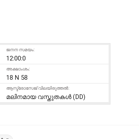
ജനന സമയം:
12:00:0
അക്ഷാംശം:
18 N 58
ആസ്ട്രോസേജ് വിലയിരുത്തൽ:
മലിനമായ വസ്തുതകൾ (DD)