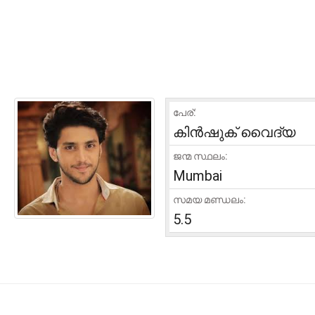
പേര്:
കിൻഷുക് വൈദ്യ
ജന്മ സ്ഥലം:
Mumbai
സമയ മണ്ഡലം:
5.5