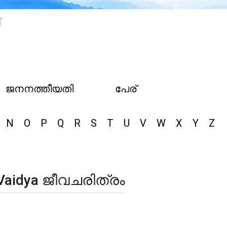
്
ജനനത്തീയതി
പേര്
N
O
P
Q
R
S
T
U
V
W
X
Y
Z
k Vaidya ജീവചരിത്രം