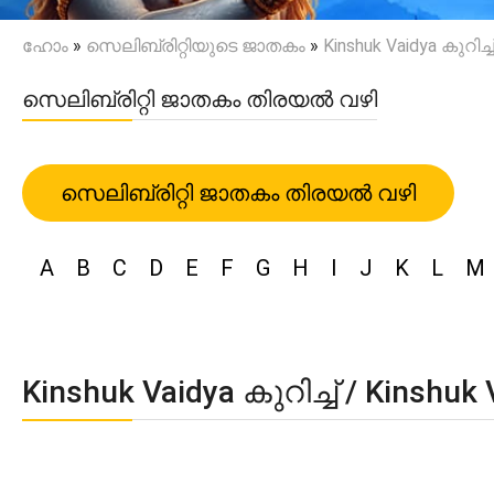
ഹോം
»
സെലിബ്രിറ്റിയുടെ ജാതകം
»
Kinshuk Vaidya കുറിച്ച
സെലിബ്രിറ്റി ജാതകം തിരയൽ വഴി
സെലിബ്രിറ്റി ജാതകം തിരയൽ വഴി
A
B
C
D
E
F
G
H
I
J
K
L
M
Kinshuk Vaidya കുറിച്ച് / Kinshu