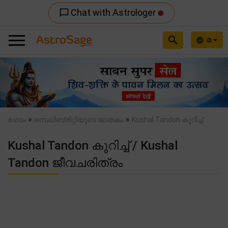
Chat with Astrologer
chat_bubble_outline
search
മ
language
Previous
Nex
»
»
ഹോം
സെലിബ്രിറ്റിയുടെ ജാതകം
Kushal Tandon കുറിച്ച്
Kushal Tandon കുറിച്ച് / Kushal
Tandon ജീവചരിത്രം