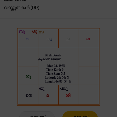
വസ്തുതകൾ (DD)