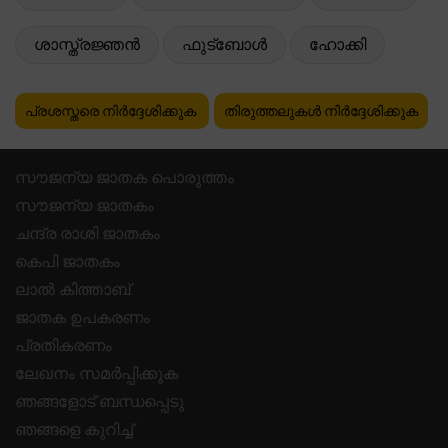
ശാസ്ത്രജ്ഞൻ
ഫുട്ബോൾ
ഹോക്കി
പ്രശസ്തരെ നിർദ്ദേശിക്കുക
തിരുത്തലുകൾ നിർദ്ദേശിക്കുക
സൗജന്യ ജാതക പൊരുത്തം
സൗജന്യ ജാതകം
ചന്ദ്ര രാശി ജാതകം
കെപി ജാതകം
ലാൽ കിത്താബ്
ജാതക ഉപകരണം
പ്രതികരണം
ലേഖനം സമർപ്പിക്കുക
ഞങ്ങളോട് ബന്ധപ്പെടു
ഞങ്ങളെ കുറിച്ച്