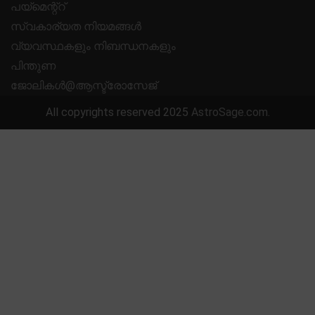
പയ്മെന്റ്റ്
സ്വകാര്യത നിയമങ്ങൾ
വ്യവസ്ഥകളും നിബന്ധനകളും
പിന്തുണ
ജോലികൾ@ആസ്ട്രോസേജ്
All copyrights reserved 2025
AstroSage.com
.