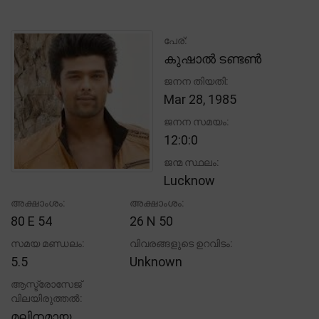
പേര്:
കുഷാൽ ടണ്ടൺ
ജനന തിയതി:
Mar 28, 1985
ജനന സമയം:
12:0:0
ജന്മ സ്ഥലം:
Lucknow
അക്ഷാംശം:
അക്ഷാംശം:
80 E 54
26 N 50
സമയ മണ്ഡലം:
വിവരങ്ങളുടെ ഉറവിടം:
5.5
Unknown
ആസ്ട്രോസേജ്
വിലയിരുത്തൽ:
മലിനമായ