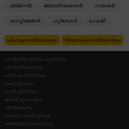
ക്രിമിനൽ
ജ്യോതിഷക്കാരൻ
ഗായകൻ
ശാസ്ത്രജ്ഞൻ
ഫുട്ബോൾ
ഹോക്കി
പ്രശസ്തരെ നിർദ്ദേശിക്കുക
തിരുത്തലുകൾ നിർദ്ദേശിക്കുക
സൗജന്യ ജാതക പൊരുത്തം
സൗജന്യ ജാതകം
ചന്ദ്ര രാശി ജാതകം
കെപി ജാതകം
ലാൽ കിത്താബ്
ജാതക ഉപകരണം
പ്രതികരണം
ലേഖനം സമർപ്പിക്കുക
ഞങ്ങളോട് ബന്ധപ്പെടു