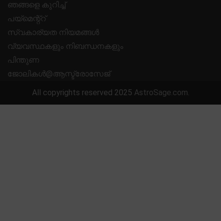
ഞങ്ങളെ കുറിച്ച്
പയ്മെന്റ്റ്
സ്വകാര്യത നിയമങ്ങൾ
വ്യവസ്ഥകളും നിബന്ധനകളും
പിന്തുണ
ജോലികൾ@ആസ്ട്രോസേജ്
All copyrights reserved 2025
AstroSage.com
.