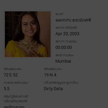
പേര്:
നൈസ ദേവ്ഗൺ
ജനന തിയതി:
Apr 20, 2003
ജനന സമയം:
00:00:00
ജന്മ സ്ഥലം:
Mumbai
അക്ഷാംശം:
അക്ഷാംശം:
72 E 52
19 N 4
സമയ മണ്ഡലം:
വിവരങ്ങളുടെ ഉറവിടം:
5.5
Dirty Data
ആസ്ട്രോസേജ്
വിലയിരുത്തൽ:
മലിനമായ