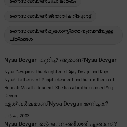
നൈസ ദേവ്ഗൺ 2026 ജാതകം
നൈസ ദേവ്ഗൺ ജ്യോതിഷ റിപ്പോർട്ട്
നൈസ ദേവ്ഗൺ മുഖശാസ്ത്രത്തിനുവേണ്ടിയുള്ള
ചിത്രങ്ങൾ
Nysa Devgan കുറിച്ച്/ ആരാണ് Nysa Devgan
Nysa Devgan is the daughter of Ajay Devgn and Kajol.
Nysa's father is of Punjabi descent and her mother is of
Bengali-Marathi descent. She has a brother named Yug
Devgn.
ഏത് വർഷമാണ് Nysa Devgan ജനിച്ചത്?
വർഷം 2003
Nysa Devgan ന്റെ ജനനത്തീയതി ഏതാണ് ?