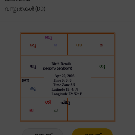
വസ്തുതകൾ (DD)