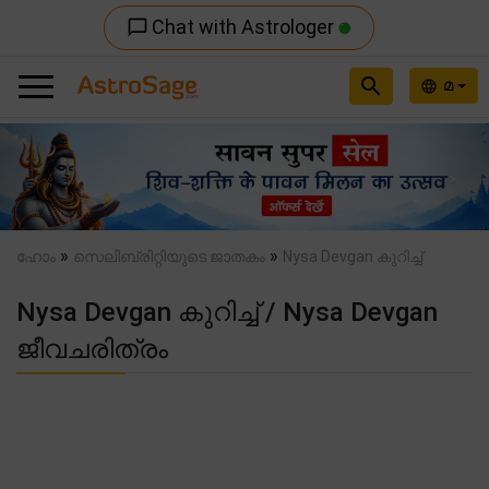
Chat with Astrologer
chat_bubble_outline
search
മ
language
Previous
Nex
»
»
ഹോം
സെലിബ്രിറ്റിയുടെ ജാതകം
Nysa Devgan കുറിച്ച്
Nysa Devgan കുറിച്ച് / Nysa Devgan
ജീവചരിത്രം