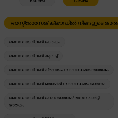
തെക്ക്
വടക്ക്
നൈസ ദേവ്ഗൺ ജാതകം
നൈസ ദേവ്ഗൺ കുറിച്ച്
നൈസ ദേവ്ഗൺ പ്രണയം സംബന്ധമായ ജാതകം
നൈസ ദേവ്ഗൺ തൊഴിൽ സംബന്ധമയ ജാതകം
നൈസ ദേവ്ഗൺ ജനന ജാതകം/ ജനന ചാർട്ട്/
ജാതകം