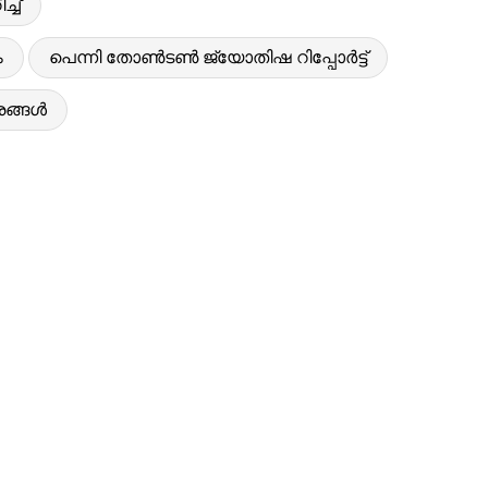
്ച്
ം
പെന്നി തോൺടൺ ജ്യോതിഷ റിപ്പോർട്ട്
രങ്ങൾ