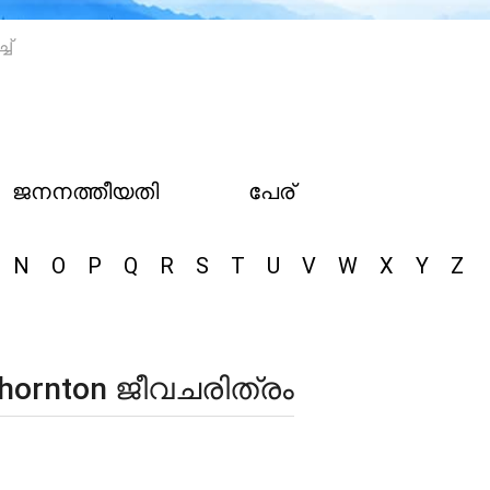
ച്
ജനനത്തീയതി
പേര്
N
O
P
Q
R
S
T
U
V
W
X
Y
Z
 Thornton ജീവചരിത്രം