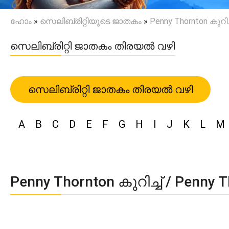
ഹോം
»
സെലിബ്രിറ്റിയുടെ ജാതകം
»
Penny Thornton കുറിച്
സെലിബ്രിറ്റി ജാതകം തിരയൽ വഴി
സെലിബ്രിറ്റി ജാതകം തിരയൽ വഴി
A
B
C
D
E
F
G
H
I
J
K
L
M
Penny Thornton കുറിച്ച് / Penny