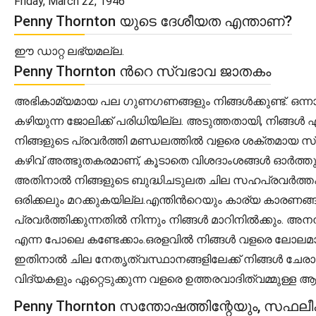
Friday, March 22, 1946
Penny Thornton യുടെ ദേശീയത എന്താണ്?
ഈ ഡാറ്റ ലഭ്യമല്ല.
Penny Thornton ൻറെ സ്വഭാവ ജാതകം
അഭികാമ്യമായ പല ഗുണഗണങ്ങളും നിങ്ങൾക്കുണ്ട്. ഒന്നാ
കഴിയുന്ന ജോലിക്ക് പരിധിയില്ല. അടുത്തതായി, നിങ്ങൾ എ
നിങ്ങളുടെ പ്രവർത്തി മണ്ഡലത്തിൽ വളരെ ശക്തമായ സ്
കഴിവ് അത്ഭുതകരമാണ്, കൂടാതെ വിശദാംശങ്ങൾ ഓർത്തുവെയ്
അതിനാൽ നിങ്ങളുടെ ബുദ്ധിചടുലത ചില സഹപ്രവർത്തകരെ പ
ഒരിക്കലും മറക്കുകയില്ല.എന്തിന്‍റെയും കാര്യ കാരണങ
പ്രവർത്തിക്കുന്നതിൽ നിന്നും നിങ്ങൾ മാറിനിൽക്കും.
എന്ന പോലെ കണ്ടേക്കാം.ഒരളവിൽ നിങ്ങൾ വളരെ ലോലമായ മ
ഇതിനാൽ ചില നേതൃത്വസ്ഥാനങ്ങളിലേക്ക് നിങ്ങൾ ചേരാതെ 
വിദ്യകളും ഏറ്റെടുക്കുന്ന വളരെ ഉത്തരവാദിത്വമ്മുള്ള 
Penny Thornton സന്തോഷത്തിന്റേയും, സഫല