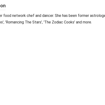
ton
er food network chef and dancer. She has been former astrologe
s', 'Romancing The Stars', 'The Zodiac Cooks' and more.