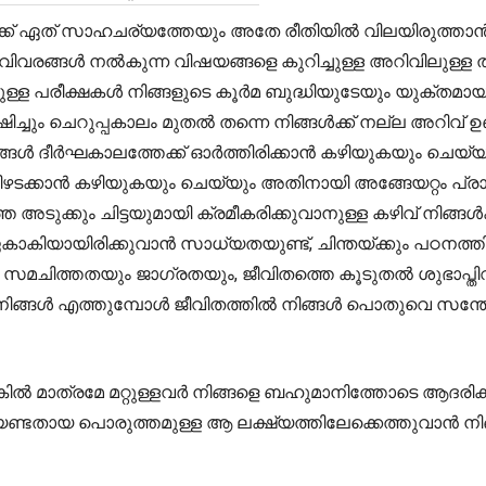
് ഏത് സാഹചര്യത്തേയും അതേ രീതിയിൽ വിലയിരുത്താൻ കഴ
ൾ നൽകുന്ന വിഷയങ്ങളെ കുറിച്ചുള്ള അറിവിലുള്ള താല്പര
മുട്ടുള്ള പരീക്ഷകൾ നിങ്ങളുടെ കൂർമ ബുദ്ധിയുടേയും യുക
്ഷിച്ചും ചെറുപ്പകാലം മുതൽ തന്നെ നിങ്ങൾക്ക് നല്ല അറിവ് 
്ങൾ ദീർഘകാലത്തേക്ക് ഓർത്തിരിക്കാൻ കഴിയുകയും ചെയ്യ
ീഴടക്കാൻ കഴിയുകയും ചെയ്യും അതിനായി അങ്ങേയറ്റം പ്
ുക്കും ചിട്ടയുമായി ക്രമീകരിക്കുവാനുള്ള കഴിവ് നിങ്ങൾക്ക
കാകിയായിരിക്കുവാൻ സാധ്യതയുണ്ട്, ചിന്തയ്ക്കും പഠനത
്നു. സമചിത്തതയും ജാഗ്രതയും, ജീവിതത്തെ കൂടുതൽ ശുഭാപ
ിവിൽ നിങ്ങൾ എത്തുമ്പോൾ ജീവിതത്തിൽ നിങ്ങൾ പൊതുവെ സന
്കിൽ മാത്രമേ മറ്റുള്ളവർ നിങ്ങളെ ബഹുമാനിത്തോടെ ആദരിക്
്ടതായ പൊരുത്തമുള്ള ആ ലക്ഷ്യത്തിലേക്കെത്തുവാൻ നിങ്ങ