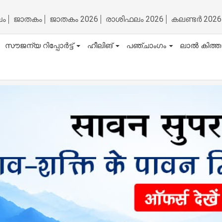
ലം
ജാതകം
ജാതകം 2026
രാശിഫലം 2026
കലണ്ടർ 2026
സൗജന്യ റിപ്പോർട്ട്
ഹീലിങ്
പഞ്ചാംഗം
ലാൽ കിത്ത