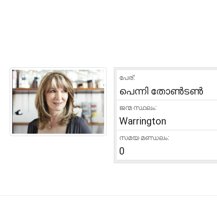
പേര്:
പെന്നി തോൺടൺ
ജന്മ സ്ഥലം:
Warrington
സമയ മണ്ഡലം:
0