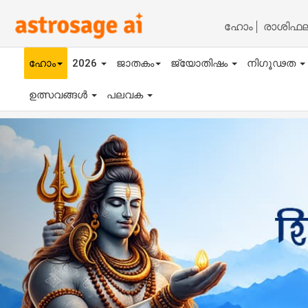
ഹോം
രാശിഫ
ഹോം
2026
ജാതകം
ജ്യോതിഷം
നിഗൂഢത
ഉത്സവങ്ങൾ
പലവക
Previous