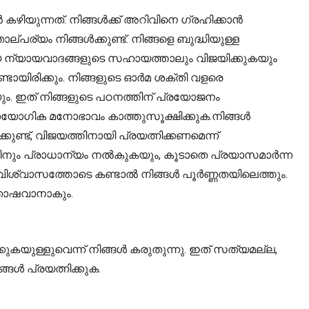
ിയുന്നത്. നിങ്ങൾക്ക് അറിവിനെ ഗ്രഹിക്കാൻ
്യം നിങ്ങൾക്കുണ്ട്. നിങ്ങളെ ബുദ്ധിയുള്ള
്തമായ ന്യായവാദങ്ങളുടെ സഹായത്താലും വിജയിക്കുകയും
ഉണ്ടായിരിക്കും. നിങ്ങളുടെ ഓർമ ശക്തി വളരെ
ും. ഇത് നിങ്ങളുടെ പഠനത്തിന് പ്രയോജനം
രായോഗിക മനോഭാവം കാത്തുസൂക്ഷിക്കുക.നിങ്ങൾ
ുണ്ട്, വിജയത്തിനായി പ്രയത്നിക്കണമെന്ന്
്തിനും പ്രാധാന്യം നൽകുകയും, കൂടാതെ പ്രയാസമാർന്ന
്തിവിശ്വാസത്തോടെ കണ്ടാൽ നിങ്ങൾ പൂർണ്ണതയിലെത്തും.
്തോഷവാനാകും.
കുകയുള്ളുവെന്ന് നിങ്ങൾ കരുതുന്നു. ഇത് സത്യമല്ല,
ൾ പ്രയത്നിക്കുക.