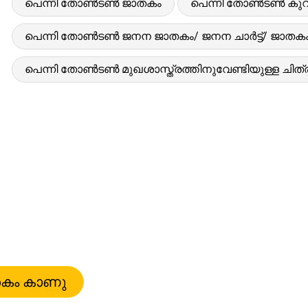
പെന്നി തോൺടൺ ജാതകം
പെന്നി തോൺടൺ കുറിച
പെന്നി തോൺടൺ ജനന ജാതകം/ ജനന ചാർട്ട്/ ജാതക
പെന്നി തോൺടൺ മുഖശാസ്ത്രത്തിനുവേണ്ടിയുള്ള ചിത്