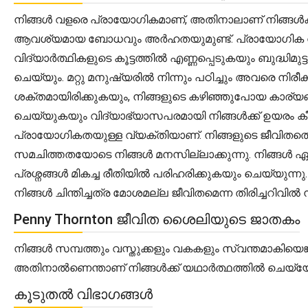
നിങ്ങൾ വളരെ പ്രായോഗികമാണ്, അതിനാലാണ് നിങ്ങൾക്ക
ആവശ്യമായ ബോധവും അർഹതയുമുണ്ട്. പ്രായോഗിക വിവരങ്ങ
വിദ്യാർത്ഥികളുടെ കൂട്ടത്തിൽ എണ്ണപ്പെടുകയും ബുദ്ധി
ചെയ്യും. മറ്റു മനുഷ്യരിൽ നിന്നും പഠിച്ചും അവരെ നിരീക
ശക്തമായിരിക്കുകയും, നിങ്ങളുടെ കഴിഞ്ഞുപോയ കാര്യങ
ചെയ്യുകയും വിദ്യാഭ്യാസപരമായി നിങ്ങൾക്ക് ഉയരം ക
പ്രായോഗികതയുള്ള വ്യക്തിയാണ്. നിങ്ങളുടെ ജീവിതത്തെ അട
സമചിത്തതയോടെ നിങ്ങൾ മനസില്ലാക്കുന്നു. നിങ്ങൾ ഏ
പ്രശ്നങ്ങൾ മികച്ച രീതിയിൽ പരിഹരിക്കുകയും ചെയ്യുന
നിങ്ങൾ ചിന്തിച്ചത്ര മോശമല്ല ജീവിതമെന്ന തിരിച്ചറ
Penny Thornton ജീവിത ശൈലിയുടെ ജാതകം
നിങ്ങൾ സമ്പത്തും വസ്തുക്കളും വകകളും സ്വന്തമാകിയെങ
അതിനാൽണെന്താണ് നിങ്ങൾക്ക് യഥാർത്ഥത്തിൽ ചെയ്യേണ
കൂടുതൽ വിഭാഗങ്ങൾ