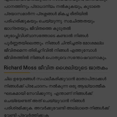
പഠനത്തിനും പ്രാധാന്യം നൽകുകയും, കൂടാതെ
പ്രയാസമാർന്ന പ്രശ്നങ്ങൾ മികച്ച രീതിയിൽ
പരിഹരിക്കുകയും ചെയ്യുന്നു. സമചിത്തതയും
ജാഗ്രതയും, ജീവിതത്തെ കൂടുതൽ
ശുഭാപ്തിവിശ്വാസത്തോടെ കണ്ടാൽ നിങ്ങൾ
പൂർണ്ണതയിലെത്തും. നിങ്ങൾ ചിന്തിച്ചത്ര മോശമല്ല
ജീവിതമെന്ന തിരിച്ചറിവിൽ നിങ്ങൾ എത്തുമ്പോൾ
ജീവിതത്തിൽ നിങ്ങൾ പൊതുവെ സന്തോഷവാനാകും.
Richard Moss ജീവിത ശൈലിയുടെ ജാതകം
ചില ഉദ്ദേശങ്ങൾ സഫലീകരിക്കുവാൻ മാതാപിതാക്കൾ
നിങ്ങൾക്ക് പ്രചോദനം നൽകുന്ന ഒരു ആദ്ധ്യാത്മീക
ഘടകമായി സേവിക്കുന്നു. എന്താണ് നിങ്ങൾക്ക്
ചെയ്യേണ്ടത് അത് ചെയ്യുവാൻ നിങ്ങൾ
പരിശ്രമിക്കുക. അവർക്കുവേണ്ടി അല്ലാതെ നിങ്ങൾക്ക്
വേണ്ടി പ്രവർത്തിക്കുക.