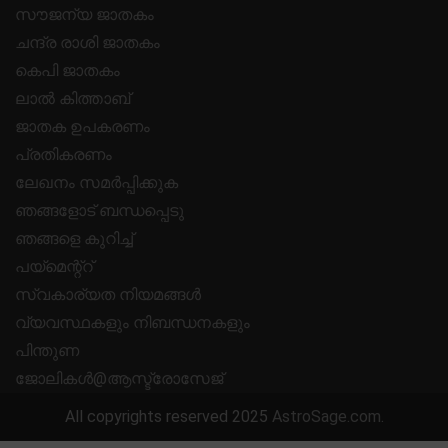
സൗജന്യ ജാതകം
ചന്ദ്ര രാശി ജാതകം
കെപി ജാതകം
ലാൽ കിത്താബ്
ജാതക ഉപകരണം
പ്രതികരണം
ലേഖനം സമർപ്പിക്കുക
ഞങ്ങളോട് ബന്ധപ്പെടു
ഞങ്ങളെ കുറിച്ച്
പയ്മെന്റ്റ്
സ്വകാര്യത നിയമങ്ങൾ
വ്യവസ്ഥകളും നിബന്ധനകളും
പിന്തുണ
ജോലികൾ@ആസ്ട്രോസേജ്
All copyrights reserved 2025
AstroSage.com
.