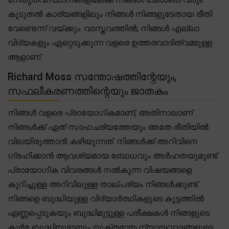
കൂടുതൽ കാര്യങ്ങളിലും നിങ്ങൾ നിങ്ങളുടേതായ രീതി
വേണ്ടെന്ന് വയ്ക്കും. വാസ്തവത്തിൽ, നിങ്ങൾ എല്ലാ
വിദ്യകളും ഏറ്റെടുക്കുന്ന വളരെ ഉത്തരവാദിത്വമ്മുള്ള
ആളാണ്.
Richard Moss സന്തോഷത്തിന്റേയും,
സഫലീകരണത്തിന്റെയും ജാതകം
നിങ്ങൾ വളരെ പ്രായോഗികമാണ്, അതിനാലാണ്
നിങ്ങൾക്ക് ഏത് സാഹചര്യത്തേയും അതേ രീതിയിൽ
വിലയിരുത്താൻ കഴിയുന്നത്. നിങ്ങൾക്ക് അറിവിനെ
ഗ്രഹിക്കാൻ ആവശ്യമായ ബോധവും അർഹതയുമുണ്ട്.
പ്രായോഗിക വിവരങ്ങൾ നൽകുന്ന വിഷയങ്ങളെ
കുറിച്ചുള്ള അറിവിലുള്ള താല്പര്യം നിങ്ങൾക്കുണ്ട്.
നിങ്ങളെ ബുദ്ധിയുള്ള വിദ്യാർത്ഥികളുടെ കൂട്ടത്തിൽ
എണ്ണപ്പെടുകയും ബുദ്ധിമുട്ടുള്ള പരീക്ഷകൾ നിങ്ങളുടെ
കൂർമ ബുദ്ധിയുടേയും യുക്തമായ ന്യായവാദങ്ങളുടെ