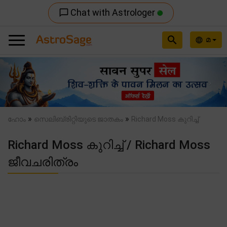
Chat with Astrologer
chat_bubble_outline
search
മ
language
Previous
Nex
»
»
ഹോം
സെലിബ്രിറ്റിയുടെ ജാതകം
Richard Moss കുറിച്ച്
Richard Moss കുറിച്ച് / Richard Moss
ജീവചരിത്രം