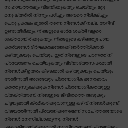
സഹായത്താലും വിജയിക്കുകയും ചെയ്യും. മറ്റു
മനുഷ്യരിൽ നിന്നും പഠിച്ചും അവരെ നിരീക്ഷിച്ചും
ചെറുപ്പകാലം മുതൽ തന്നെ നിങ്ങൾക്ക് നല്ല അറിവ്
ഉണ്ടായിരിക്കും. നിങ്ങളുടെ ഓർമ ശക്തി വളരെ
ശക്തമായിരിക്കുകയും, നിങ്ങളുടെ കഴിഞ്ഞുപോയ
കാര്യങ്ങൾ ദീർഘകാലത്തേക്ക് ഓർത്തിരിക്കാൻ
കഴിയുകയും ചെയ്യും. ഇത് നിങ്ങളുടെ പഠനത്തിന്
പ്രയോജനം ചെയ്യുകയും വിദ്യാഭ്യാസപരമായി
നിങ്ങൾക്ക് ഉയരം കീഴടക്കാൻ കഴിയുകയും ചെയ്യും
അതിനായി അങ്ങേയറ്റം പ്രായോഗിക മനോഭാവം
കാത്തുസൂക്ഷിക്കുക.നിങ്ങൾ പ്രായോഗികതയുള്ള
വ്യക്തിയാണ്. നിങ്ങളുടെ ജീവിതത്തെ അടുക്കും
ചിട്ടയുമായി ക്രമീകരിക്കുവാനുള്ള കഴിവ് നിങ്ങൾക്കുണ്ട്,
വിജയത്തിനായി പ്രയത്നിക്കണമെന്ന് സമചിത്തതയോടെ
നിങ്ങൾ മനസില്ലാക്കുന്നു. നിങ്ങൾ
ഏകാകിയായിരിക്കുവാൻ സാധ്യതയുണ്ട്, ചിന്തയ്ക്കും