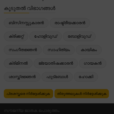
കൂടുതൽ വിഭാഗങ്ങൾ
ബിസിനസ്സുകാരൻ
രാഷ്ട്രീയക്കാരൻ
ക്രിക്കറ്റ്
ഹോളിവുഡ്
ബോളിവുഡ്
സംഗീതജ്ഞൻ
സാഹിത്യം
കായികം
ക്രിമിനൽ
ജ്യോതിഷക്കാരൻ
ഗായകൻ
ശാസ്ത്രജ്ഞൻ
ഫുട്ബോൾ
ഹോക്കി
പ്രശസ്തരെ നിർദ്ദേശിക്കുക
തിരുത്തലുകൾ നിർദ്ദേശിക്കുക
സൗജന്യ ജാതക പൊരുത്തം