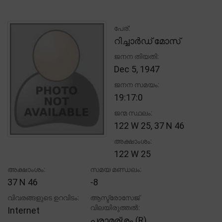
പേര്:
റിച്ചാർഡ് മോസ്
ജനന തിയതി:
Dec 5, 1947
ജനന സമയം:
19:17:0
ജന്മ സ്ഥലം:
122 W 25, 37 N 46
അക്ഷാംശം:
122 W 25
അക്ഷാംശം:
സമയ മണ്ഡലം:
37 N 46
-8
വിവരങ്ങളുടെ ഉറവിടം:
ആസ്ട്രോസേജ്
വിലയിരുത്തൽ:
Internet
പരാമര്ശം (R)