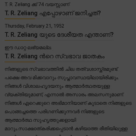
T. R. Zeliang ക്ക് 74 വയസ്സാണ്
T. R. Zeliang എപ്പോഴാണ് ജനിച്ചത്?
Thursday, February 21, 1952
T. R. Zeliang യുടെ ദേശീയത എന്താണ്?
ഈ ഡാറ്റ ലഭ്യമല്ല.
T. R. Zeliang ൻറെ സ്വഭാവ ജാതകം
നിങ്ങളുടെ സ്വഭാവത്തിൽ ചില തത്വശാസ്ത്രമുണ്ട്
പക്ഷെ അവ മിക്കവാറും സുപ്താവസ്ഥയിലായിരിക്കും.
നിങ്ങൾ വിശാലഹൃദയനും ആത്മാർത്ഥതയുള്ള
വ്യക്തിയുമാണ്, എന്നാൽ അസാരം അലസനുമാണ്.
നിങ്ങൾ ഏറെക്കുറെ അഭിമാനിയാണ് കൂടാതെ നിങ്ങളുടെ
പൊങ്ങച്ചത്തെ പരിഗണിക്കുന്നവർ നിങ്ങളുടെ
ആത്മാർത്ഥ സുഹൃത്തുക്കളായി
മാറും.സാക്ഷാത്കരിക്കപ്പെടാൻ കഴിയാത്ത രീതിയിലുള്ള