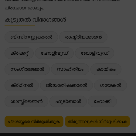
പ്രചോദനമാകും.
കൂടുതൽ വിഭാഗങ്ങൾ
ബിസിനസ്സുകാരൻ
രാഷ്ട്രീയക്കാരൻ
ക്രിക്കറ്റ്
ഹോളിവുഡ്
ബോളിവുഡ്
സംഗീതജ്ഞൻ
സാഹിത്യം
കായികം
ക്രിമിനൽ
ജ്യോതിഷക്കാരൻ
ഗായകൻ
ശാസ്ത്രജ്ഞൻ
ഫുട്ബോൾ
ഹോക്കി
പ്രശസ്തരെ നിർദ്ദേശിക്കുക
തിരുത്തലുകൾ നിർദ്ദേശിക്കുക