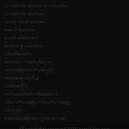
സൗജന്യ ജാതക പൊരുത്തം
സൗജന്യ ജാതകം
ചന്ദ്ര രാശി ജാതകം
കെപി ജാതകം
ലാൽ കിത്താബ്
ജാതക ഉപകരണം
പ്രതികരണം
ലേഖനം സമർപ്പിക്കുക
ഞങ്ങളോട് ബന്ധപ്പെടു
ഞങ്ങളെ കുറിച്ച്
പയ്മെന്റ്റ്
സ്വകാര്യത നിയമങ്ങൾ
വ്യവസ്ഥകളും നിബന്ധനകളും
പിന്തുണ
ജോലികൾ@ആസ്ട്രോസേജ്