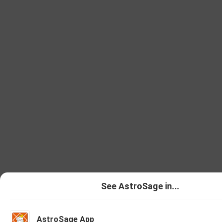
See AstroSage in...
AstroSage App