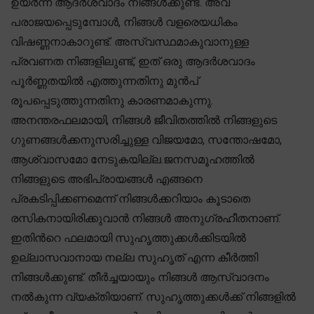
ഉയർന്ന ആദർശവാദം നിങ്ങൾക്കുണ്ട്. അവ
പരാജയപ്പെടുമ്പോൾ, നിങ്ങൾ വളരെയധികം
വിഷണ്ണനാകാറുണ്ട്. അസ്വസ്ഥമാകുവാനുള്ള
പ്രവണത നിങ്ങളിലുണ്ട്, ഇത് ഒരു ആദർശവാദം
പൂർണ്ണതയിൽ എത്തുന്നതിനു മുൻപ്
രൂപപ്പെടുത്തുന്നതിനു കാരണമാകുന്നു.
അനന്തരഫലമായി, നിങ്ങൾ ജീവിതത്തിൽ നിങ്ങളുടെ
ഗുണങ്ങൾക്കനുസരിച്ചുള്ള വിജയമോ, സന്തോഷമോ,
ആശ്വാസമോ നേടുകയില്ല.ജനസമൂഹത്തിൽ
നിങ്ങളുടെ അഭിപ്രായങ്ങൾ എങ്ങനെ
പ്രകടിപ്പിക്കണമെന്ന് നിങ്ങൾക്കറിയാം കൂടാതെ
രസികനായിരിക്കുവാൻ നിങ്ങൾ അനുഗ്രഹീതനാണ്.
ഇതിന്‍റെ ഫലമായി സുഹൃത്തുക്കൾക്കിടയിൽ
ഉല്ലാസവാനായ നല്ല സുഹൃത് എന്ന കീർത്തി
നിങ്ങൾക്കുണ്ട്. തീർച്ചയായും നിങ്ങൾ ആസ്വാദനം
നൽകുന്ന വ്യക്തിയാണ്. സുഹൃത്തുക്കൾക്ക് നിങ്ങളിൽ