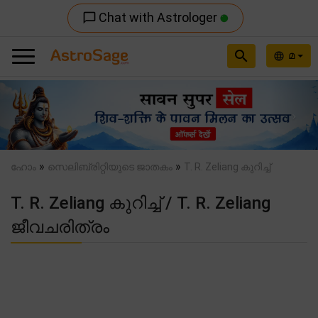
Chat with Astrologer
chat_bubble_outline
search
മ
language
Previous
Nex
»
»
ഹോം
സെലിബ്രിറ്റിയുടെ ജാതകം
T. R. Zeliang കുറിച്ച്
T. R. Zeliang കുറിച്ച് / T. R. Zeliang
ജീവചരിത്രം