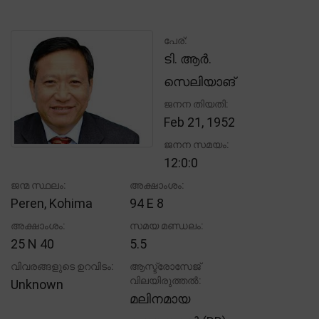
പേര്:
ടി. ആർ.
സെലിയാങ്
ജനന തിയതി:
Feb 21, 1952
ജനന സമയം:
12:0:0
ജന്മ സ്ഥലം:
അക്ഷാംശം:
Peren, Kohima
94 E 8
അക്ഷാംശം:
സമയ മണ്ഡലം:
25 N 40
5.5
വിവരങ്ങളുടെ ഉറവിടം:
ആസ്ട്രോസേജ്
വിലയിരുത്തൽ:
Unknown
മലിനമായ