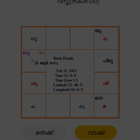
വസ്തുതകൾ (DD)
തെക്ക്
വടക്ക്