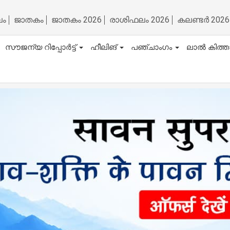
ലം
ജാതകം
ജാതകം 2026
രാശിഫലം 2026
കലണ്ടർ 2026
സൗജന്യ റിപ്പോർട്ട്
ഹീലിങ്
പഞ്ചാംഗം
ലാൽ കിത്ത