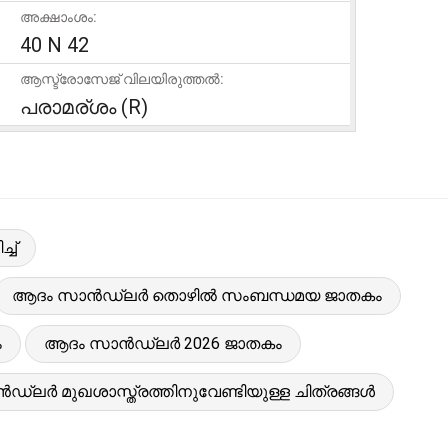
അക്ഷാംശം:
40 N 42
ആസ്ട്രോസേജ് വിലയിരുത്തൽ:
പരാമര്ശം (R)
ച്
ആദം സാൻഡ്ലർ തൊഴിൽ സംബന്ധമയ ജാതകം
ം
ആദം സാൻഡ്ലർ 2026 ജാതകം
്ലർ മുഖശാസ്ത്രത്തിനുവേണ്ടിയുള്ള ചിത്രങ്ങൾ