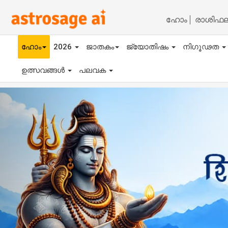
ഹോം
രാശിഫ
ഹോം
2026
ജാതകം
ജ്യോതിഷം
നിഗൂഢത
ഉത്സവങ്ങൾ
പലവക
Previous