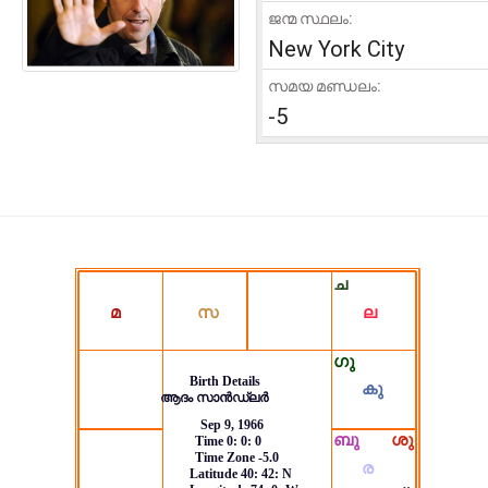
ജന്മ സ്ഥലം:
New York City
സമയ മണ്ഡലം:
-5