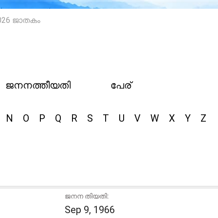
26 ജാതകം
ജനനത്തീയതി
പേര്
N
O
P
Q
R
S
T
U
V
W
X
Y
Z
ജനന തിയതി:
Sep 9, 1966