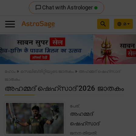
Chat with Astrologer
chat_bubble_outline
search
മ
language
Previous
Nex
»
»
ഹോം
സെലിബ്രിറ്റിയുടെ ജാതകം
അഹമ്മദ് ഷെഹ്സാദ്
ജാതകം
അഹമ്മദ് ഷെഹ്സാദ് 2026 ജാതകം
പേര്:
അഹമ്മദ്
ഷെഹ്സാദ്
ജനന തിയതി: