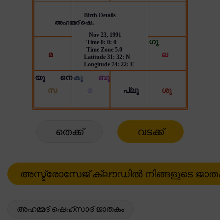
തെക്ക്
വടക്ക്
അഹമ്മദ് ഷെഹ്സാദ് ജാതകം