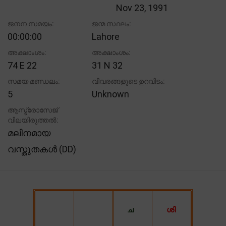
Nov 23, 1991
ജനന സമയം:
ജന്മ സ്ഥലം:
00:00:00
Lahore
അക്ഷാംശം:
അക്ഷാംശം:
74 E 22
31 N 32
സമയ മണ്ഡലം:
വിവരങ്ങളുടെ ഉറവിടം:
5
Unknown
ആസ്ട്രോസേജ്
വിലയിരുത്തൽ:
മലിനമായ
വസ്തുതകൾ (DD)