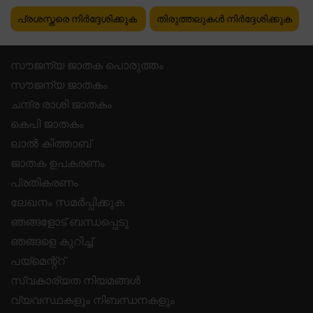
പ്രശസ്തരെ നിർദ്ദേശിക്കുക
തിരുത്തലുകൾ നിർദ്ദേശിക്കുക
സൗജന്യ ജാതക പൊരുത്തം
സൗജന്യ ജാതകം
ചന്ദ്ര രാശി ജാതകം
കെപി ജാതകം
ലാൽ കിത്താബ്
ജാതക ഉപകരണം
പ്രതികരണം
ലേഖനം സമർപ്പിക്കുക
ഞങ്ങളോട് ബന്ധപ്പെടു
ഞങ്ങളെ കുറിച്ച്
പയ്മെന്റ്റ്
സ്വകാര്യത നിയമങ്ങൾ
വ്യവസ്ഥകളും നിബന്ധനകളും