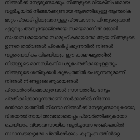
നിങ്ങൾക്ക് നേട്ടമുണ്ടാക്കും. നിങ്ങളുടെ വ്യക്തിപരമായ
വളർച്ചയിൽ നിങ്ങൾക്കുണ്ടായ ആഴത്തിലുള്ള ആന്തരിക
മാറ്റം പ്രകടിപ്പിക്കുവാനുള്ള പ്രചോദനം പിന്തുടരുവാൻ
ഏറ്റവും അനുയോജ്യമായ സമയമാണിത്. ജോലി
സംബന്ധമായതോ സാമൂഹികമായതോ ആയ നിങ്ങളുടെ
ഉന്നത തത്വങ്ങൾ പ്രകടിപ്പിക്കുന്നതിൽ നിങ്ങൾ
വളരെയധികം വിജയിക്കും. ഈ കാലഘട്ടത്തിൽ
നിങ്ങളുടെ മാനസികനില ശുഭപ്രതീക്ഷയുള്ളതും
നിങ്ങളുടെ ശത്രുക്കൾ കുഴപ്പത്തിൽ പെടുന്നതുമാണ്.
നിങ്ങൾ നിങ്ങളുടെ ആശയങ്ങൾ
പ്രാവർത്തികമാക്കുമ്പോൾ സാമ്പത്തിക നേട്ടം
പ്രതീക്ഷിക്കാവുന്നതാണ്. സർക്കാരിൽ നിന്നോ
മന്ത്രാലയത്തിൽ നിന്നോ നിങ്ങൾക്ക് നേട്ടമുണ്ടാവുകയോ,
വിജയത്തിനായി അവരോടൊപ്പം പ്രവർത്തിക്കുകയോ
ചെയ്യാം. വ്യാവസായിക വളർച്ചയോ അല്ലെങ്കിൽ
സ്ഥാനക്കയറ്റമോ പ്രതീക്ഷിക്കാം. കുടുംബത്തിൻറ്റെ