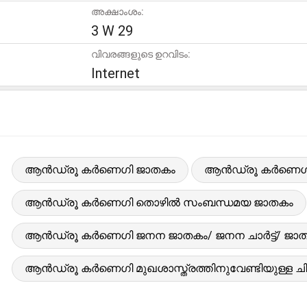
അക്ഷാംശം:
3 W 29
വിവരങ്ങളുടെ ഉറവിടം:
Internet
ആൻഡ്രൂ കർണെഗി ജാതകം
ആൻഡ്രൂ കർണെഗി ക
ആൻഡ്രൂ കർണെഗി തൊഴിൽ സംബന്ധമയ ജാതകം
ആൻഡ്രൂ കർണെഗി ജനന ജാതകം/ ജനന ചാർട്ട്/ ജാ
ആൻഡ്രൂ കർണെഗി മുഖശാസ്ത്രത്തിനുവേണ്ടിയുള്ള ചി