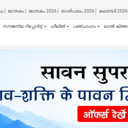
ലം
ജാതകം
ജാതകം 2026
രാശിഫലം 2026
കലണ്ടർ 2026
സൗജന്യ റിപ്പോർട്ട്
ഹീലിങ്
പഞ്ചാംഗം
ലാൽ കിത്ത