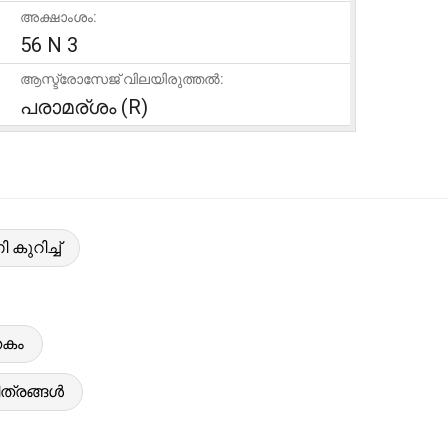
അക്ഷാംശം:
56 N 3
ആസ്ട്രോസേജ് വിലയിരുത്തൽ:
പരാമര്ശം (R)
ുറിച്ച്
തകം
ത്രങ്ങൾ