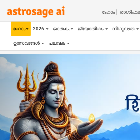
ഹോം
രാശിഫ
ഹോം
2026
ജാതകം
ജ്യോതിഷം
നിഗൂഢത
ഉത്സവങ്ങൾ
പലവക
Previous