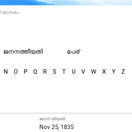
 ജാതകം
ജനനത്തീയതി
പേര്
N
O
P
Q
R
S
T
U
V
W
X
Y
Z
ജനന തിയതി:
Nov 25, 1835