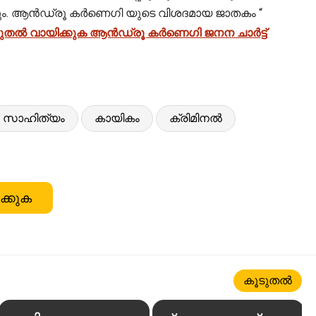
ായിക്കും. ആൻഡ്രൂ കർണെഗി യുടെ വിശദമായ ജാതകം “
ുതൽ വായിക്കുക ആൻഡ്രൂ കർണെഗി ജനന ചാർട്ട്
സാഹിത്യം
കായികം
ക്രിമിനൽ
ക്കുക
കൂടുതൽ