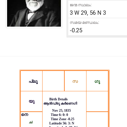
ജന്മ സ്ഥലം:
3 W 29, 56 N 3
സമയ മണ്ഡലം:
-0.25