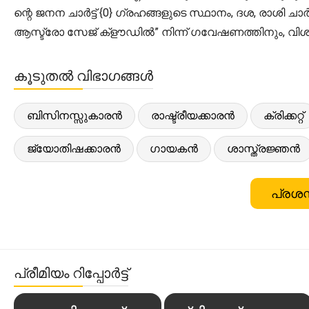
ന്റെ ജനന ചാർട്ട് {0} ഗ്രഹങ്ങളുടെ സ്ഥാനം, ദശ, രാശി
ആസ്ട്രോ സേജ് ക്‌ളൗഡിൽ” നിന്ന് ഗവേഷണത്തിനും, വിശ
കൂടുതൽ വിഭാഗങ്ങൾ
ബിസിനസ്സുകാരൻ
രാഷ്ട്രീയക്കാരൻ
ക്രിക്കറ്റ്
ജ്യോതിഷക്കാരൻ
ഗായകൻ
ശാസ്ത്രജ്ഞൻ
പ്രശസ
പ്രീമിയം റിപ്പോർട്ട്