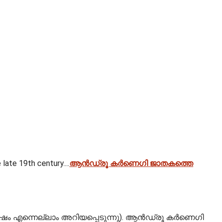
ate 19th century....
ആൻഡ്രൂ കർണെഗി ജാതകത്തെ
ിഷം എന്നെല്ലാം അറിയപ്പെടുന്നു). ആൻഡ്രൂ കർണെഗി