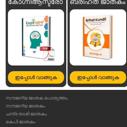
കോഗ്നിആസ്ട്രോ
ബ്രിഹത് ജാതകം
ഇപ്പോൾ വാങ്ങുക
ഇപ്പോൾ വാങ്ങുക
സൗജന്യ ജാതക പൊരുത്തം
സൗജന്യ ജാതകം
ചന്ദ്ര രാശി ജാതകം
കെപി ജാതകം