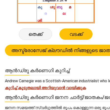
തെക്ക്
വടക്ക്
ആൻഡ്രൂ കർണെഗി കുറിച്ച്
Andrew Carnegie was a Scottish-American industrialist who le
കുറിച്ച് കൂടുതലായി അറിയുവാൻ വായിക്കുക
ആൻഡ്രൂ കർണെഗി ജനന ചാർട്ട്/ജാതകം/
ജനന സമയത്ത് സ്വർഗ്ഗത്തിൽ രൂപം കൊള്ളുന്ന ഒരു ഭൂ