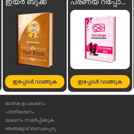
ഇയർ ബുക്ക്
പ്രണയ റിപ്പോർട്ട്
ഇപ്പോൾ വാങ്ങുക
ഇപ്പോൾ വാങ്ങുക
ജാതക ഉപകരണം
പ്രതികരണം
ലേഖനം സമർപ്പിക്കുക
ഞങ്ങളോട് ബന്ധപ്പെടു