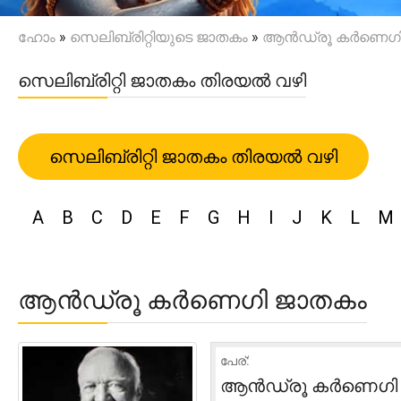
ഹോം
»
സെലിബ്രിറ്റിയുടെ ജാതകം
»
ആൻഡ്രൂ കർണെഗി
സെലിബ്രിറ്റി ജാതകം തിരയൽ വഴി
സെലിബ്രിറ്റി ജാതകം തിരയൽ വഴി
A
B
C
D
E
F
G
H
I
J
K
L
M
ആൻഡ്രൂ കർണെഗി ജാതകം
പേര്:
ആൻഡ്രൂ കർണെഗി