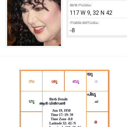
ജന്മ സ്ഥലം:
117 W 9, 32 N 42
സമയ മണ്ഡലം:
-8