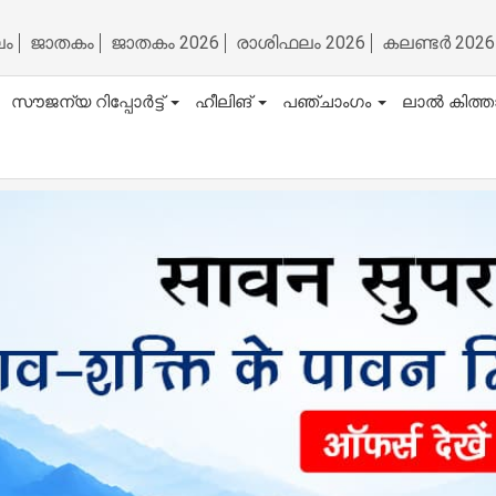
ലം
ജാതകം
ജാതകം 2026
രാശിഫലം 2026
കലണ്ടർ 2026
സൗജന്യ റിപ്പോർട്ട്
ഹീലിങ്
പഞ്ചാംഗം
ലാൽ കിത്ത