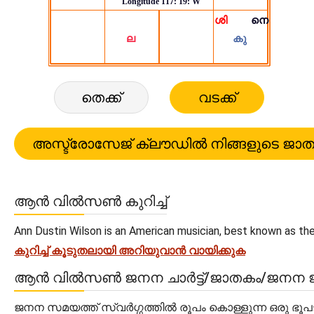
തെക്ക്
വടക്ക്
ആൻ വിൽസൺ കുറിച്ച്
Ann Dustin Wilson is an American musician, best known as the l
കുറിച്ച് കൂടുതലായി അറിയുവാൻ വായിക്കുക
ആൻ വിൽസൺ ജനന ചാർട്ട്/ജാതകം/ജനന 
ജനന സമയത്ത് സ്വർഗ്ഗത്തിൽ രൂപം കൊള്ളുന്ന ഒരു ഭൂ