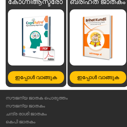
കോഗ്നിആസ്ട്രോ
ബ്രിഹത് ജാതകം
ഇപ്പോൾ വാങ്ങുക
ഇപ്പോൾ വാങ്ങുക
സൗജന്യ ജാതക പൊരുത്തം
സൗജന്യ ജാതകം
ചന്ദ്ര രാശി ജാതകം
കെപി ജാതകം