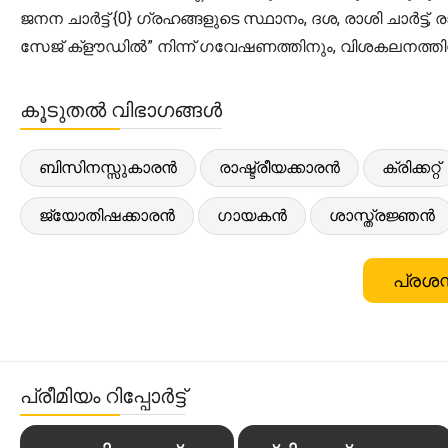
ജനന ചാർട്ട് {0} ഗ്രഹങ്ങളുടെ സ്ഥാനം, ദശ, രാശി ചാർ
സേജ് ക്‌ളൗഡിൽ” നിന്ന് ഗവേഷണത്തിനും, വിശകലനത്തിന
കൂടുതൽ വിഭാഗങ്ങൾ
ബിസിനസ്സുകാരൻ
രാഷ്ട്രീയക്കാരൻ
ക്രിക്കറ്റ്
ജ്യോതിഷക്കാരൻ
ഗായകൻ
ശാസ്ത്രജ്ഞൻ
പ്രശസ
പ്രീമിയം റിപ്പോർട്ട്