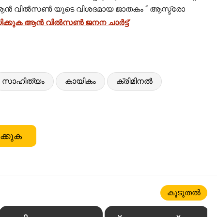
ക്കും. ആൻ വിൽസൺ യുടെ വിശദമായ ജാതകം “ ആസ്ട്രോ
ിക്കുക ആൻ വിൽസൺ ജനന ചാർട്ട്
സാഹിത്യം
കായികം
ക്രിമിനൽ
ക്കുക
കൂടുതൽ