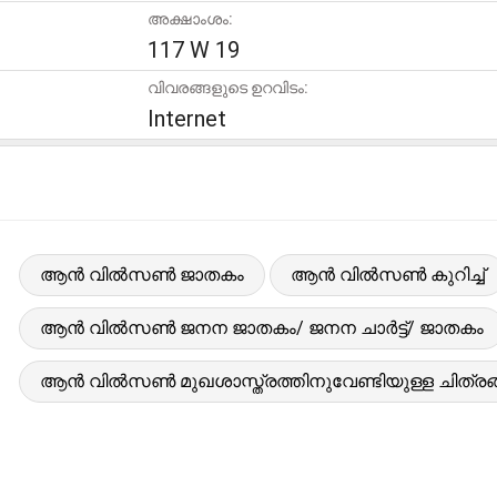
അക്ഷാംശം:
117 W 19
വിവരങ്ങളുടെ ഉറവിടം:
Internet
ആൻ വിൽസൺ ജാതകം
ആൻ വിൽസൺ കുറിച്ച്
ആൻ വിൽസൺ ജനന ജാതകം/ ജനന ചാർട്ട്/ ജാതകം
ആൻ വിൽസൺ മുഖശാസ്ത്രത്തിനുവേണ്ടിയുള്ള ചിത്രങ