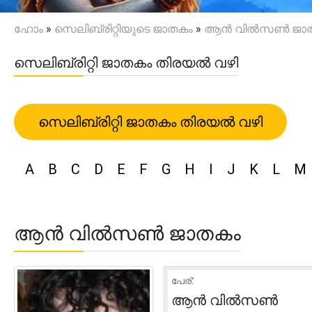
ഹോം
»
സെലിബ്രിറ്റിയുടെ ജാതകം
»
ആൻ വിൽസൺ ജാ
സെലിബ്രിറ്റി ജാതകം തിരയൽ വഴി
സെലിബ്രിറ്റി ജാതകം തിരയൽ വഴി
A
B
C
D
E
F
G
H
I
J
K
L
M
ആൻ വിൽസൺ ജാതകം
പേര്:
ആൻ വിൽസൺ