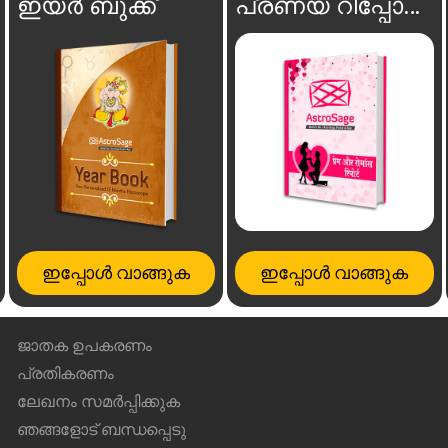
ഇയർ ബുക്ക്
പ്രണയ റിപ്പോർട്ട്
ഇപ്പോൾ വാങ്ങുക
ഇപ്പോൾ വാങ്ങുക
ജാതക ഉപകരണം
പ്രതികരണം
ലേഖനം സമർപ്പിക്കുക
ഞങ്ങളോട് ബന്ധപ്പെടു