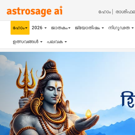
ഹോം
രാശിഫ
ഹോം
2026
ജാതകം
ജ്യോതിഷം
നിഗൂഢത
ഉത്സവങ്ങൾ
പലവക
Previous