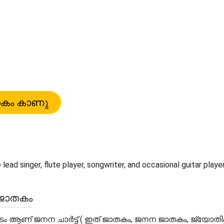
ead singer, flute player, songwriter, and occasional guitar player
ജാതകം
പടം ആണ് ജനന ചാർട്ട് ( ഇത് ജാതകം, ജനന ജാതകം, ജ്യോത