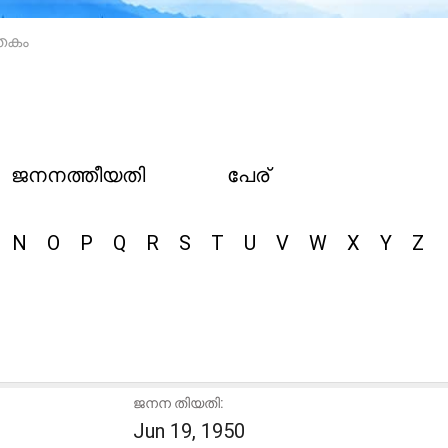
തകം
ജനനത്തീയതി
പേര്
N
O
P
Q
R
S
T
U
V
W
X
Y
Z
ജനന തിയതി:
Jun 19, 1950