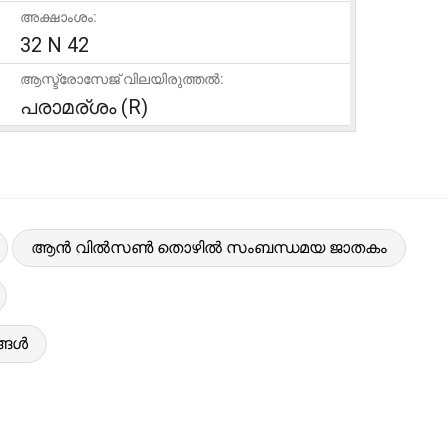
അക്ഷാംശം:
32 N 42
ആസ്ട്രോസേജ് വിലയിരുത്തൽ:
പരാമര്ശം (R)
ആൻ വിൽസൺ തൊഴിൽ സംബന്ധമയ ജാതകം
്ങൾ