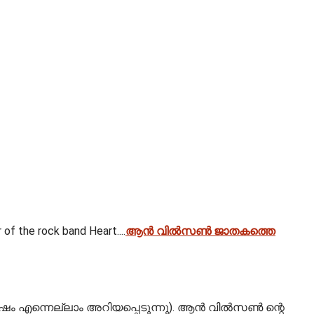
 of the rock band Heart....
ആൻ വിൽസൺ ജാതകത്തെ
ിഷം എന്നെല്ലാം അറിയപ്പെടുന്നു). ആൻ വിൽസൺ ന്റെ