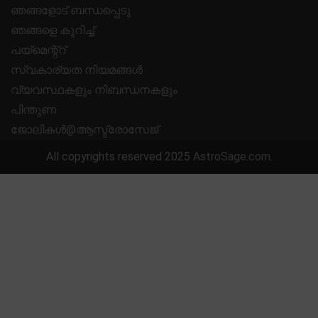
ഞങ്ങളോട് ബന്ധപ്പെടു
ഞങ്ങളെ കുറിച്ച്
പയ്മെന്റ്റ്
സ്വകാര്യത നിയമങ്ങൾ
വ്യവസ്ഥകളും നിബന്ധനകളും
പിന്തുണ
ജോലികൾ@ആസ്ട്രോസേജ്
All copyrights reserved 2025
AstroSage.com
.