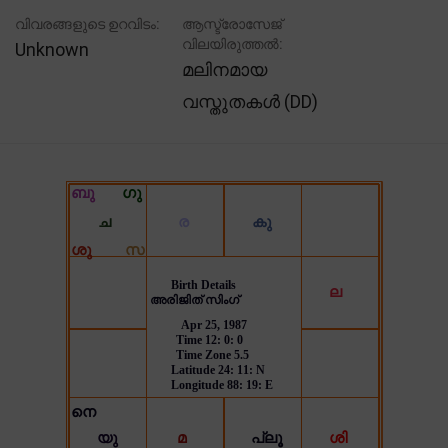
വിവരങ്ങളുടെ ഉറവിടം:
ആസ്ട്രോസേജ്
വിലയിരുത്തൽ:
Unknown
മലിനമായ
വസ്തുതകൾ (DD)