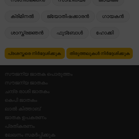
ക്രിമിനൽ
ജ്യോതിഷക്കാരൻ
ഗായകൻ
ശാസ്ത്രജ്ഞൻ
ഫുട്ബോൾ
ഹോക്കി
പ്രശസ്തരെ നിർദ്ദേശിക്കുക
തിരുത്തലുകൾ നിർദ്ദേശിക്കുക
സൗജന്യ ജാതക പൊരുത്തം
സൗജന്യ ജാതകം
ചന്ദ്ര രാശി ജാതകം
കെപി ജാതകം
ലാൽ കിത്താബ്
ജാതക ഉപകരണം
പ്രതികരണം
ലേഖനം സമർപ്പിക്കുക