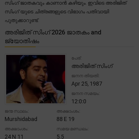
സിംഗ് ജാതകവും കാണാൻ കഴിയും. ഇവിടെ അരിജിത്
സിംഗ് യുടെ ചിത്രങ്ങളുടെ വിഭാഗം പതിവായി
പുതുക്കാറുണ്ട്.
അരിജിത് സിംഗ് 2026 ജാതകം and
ജ്യോതിഷം
പേര്:
അരിജിത് സിംഗ്
ജനന തിയതി:
Apr 25, 1987
ജനന സമയം:
12:0:0
ജന്മ സ്ഥലം:
അക്ഷാംശം:
Murshidabad
88 E 19
അക്ഷാംശം:
സമയ മണ്ഡലം:
24 N 11
5.5