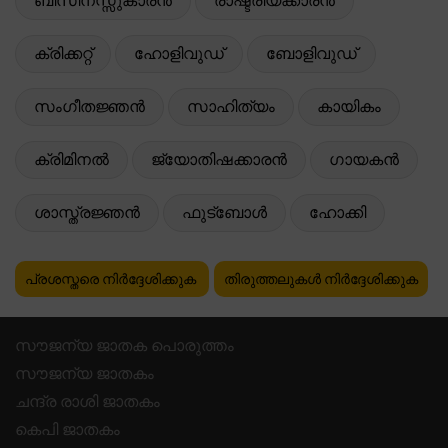
ബിസിനസ്സുകാരൻ
രാഷ്ട്രീയക്കാരൻ
ക്രിക്കറ്റ്
ഹോളിവുഡ്
ബോളിവുഡ്
സംഗീതജ്ഞൻ
സാഹിത്യം
കായികം
ക്രിമിനൽ
ജ്യോതിഷക്കാരൻ
ഗായകൻ
ശാസ്ത്രജ്ഞൻ
ഫുട്ബോൾ
ഹോക്കി
പ്രശസ്തരെ നിർദ്ദേശിക്കുക
തിരുത്തലുകൾ നിർദ്ദേശിക്കുക
സൗജന്യ ജാതക പൊരുത്തം
സൗജന്യ ജാതകം
ചന്ദ്ര രാശി ജാതകം
കെപി ജാതകം