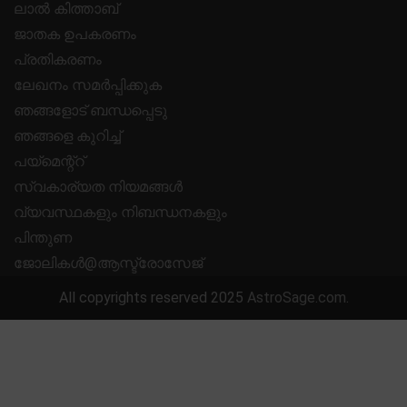
ലാൽ കിത്താബ്
ജാതക ഉപകരണം
പ്രതികരണം
ലേഖനം സമർപ്പിക്കുക
ഞങ്ങളോട് ബന്ധപ്പെടു
ഞങ്ങളെ കുറിച്ച്
പയ്മെന്റ്റ്
സ്വകാര്യത നിയമങ്ങൾ
വ്യവസ്ഥകളും നിബന്ധനകളും
പിന്തുണ
ജോലികൾ@ആസ്ട്രോസേജ്
All copyrights reserved 2025
AstroSage.com
.