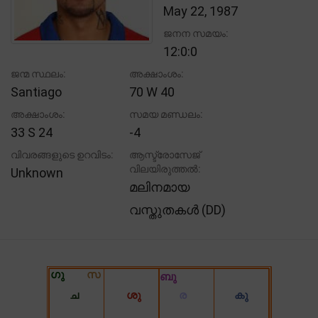
May 22, 1987
ജനന സമയം:
12:0:0
ജന്മ സ്ഥലം:
അക്ഷാംശം:
Santiago
70 W 40
അക്ഷാംശം:
സമയ മണ്ഡലം:
33 S 24
-4
വിവരങ്ങളുടെ ഉറവിടം:
ആസ്ട്രോസേജ്
വിലയിരുത്തൽ:
Unknown
മലിനമായ
വസ്തുതകൾ (DD)