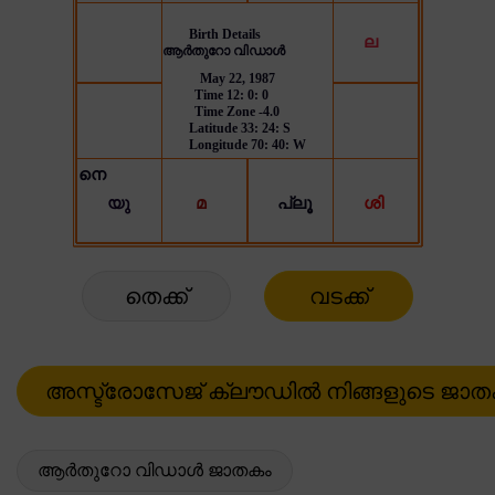
തെക്ക്
വടക്ക്
ആർതുറോ വിഡാൾ ജാതകം