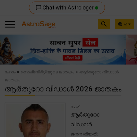
Chat with Astrologer
chat_bubble_outline
search
മ
language
Previous
Nex
»
»
ഹോം
സെലിബ്രിറ്റിയുടെ ജാതകം
ആർതുറോ വിഡാൾ
ജാതകം
ആർതുറോ വിഡാൾ 2026 ജാതകം
പേര്:
ആർതുറോ
വിഡാൾ
ജനന തിയതി: