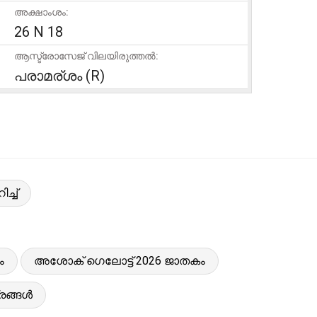
അക്ഷാംശം:
26 N 18
ആസ്ട്രോസേജ് വിലയിരുത്തൽ:
പരാമര്ശം (R)
്ച്
ം
അശോക് ഗെലോട്ട് 2026 ജാതകം
്രങ്ങൾ