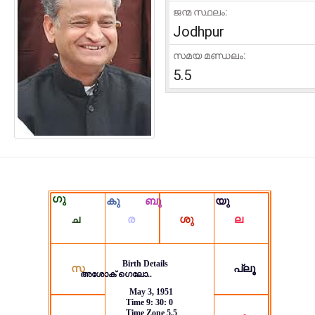
ജന്മ സ്ഥലം:
Jodhpur
സമയ മണ്ഡലം:
5.5