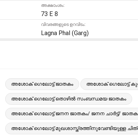
അക്ഷാംശം:
73 E 8
വിവരങ്ങളുടെ ഉറവിടം:
Lagna Phal (Garg)
അശോക് ഗെലോട്ട് ജാതകം
അശോക് ഗെലോട്ട് കുറിച
അശോക് ഗെലോട്ട് തൊഴിൽ സംബന്ധമയ ജാതകം
അശോക് ഗെലോട്ട് ജനന ജാതകം/ ജനന ചാർട്ട്/ ജാതക
അശോക് ഗെലോട്ട് മുഖശാസ്ത്രത്തിനുവേണ്ടിയുള്ള ചിത