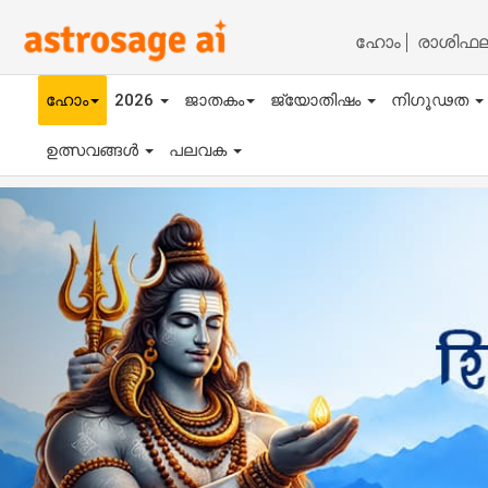
ഹോം
രാശിഫ
ഹോം
2026
ജാതകം
ജ്യോതിഷം
നിഗൂഢത
ഉത്സവങ്ങൾ
പലവക
Previous