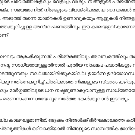
െ പ്രവർത്തികളിലും വെളിച്ചം വീശും. നിങ്ങളുടെ പ്രയത്നങ്ങ
ന നല്ല സമയമാണിത്. നിങ്ങളുടെ വ്യക്തിപരമായ ബന്ധങ്ങൾ അ
ം. അടുത്ത് തന്നെ യാത്രകൾ ഉണ്ടാവുകയും ആളുകൾ നിങ്ങളു
്തെക്കുറിച്ചുള്ള അന്വേഷണത്തിനും ഈ കാലയളവ് കാരണമാകു
ാണ്.
ട്ടം ആരംഭിക്കുന്നത്. പരിശ്രമത്തിലും അവസരത്തിലും ത
 നഷ്ട സാധ്യതയുള്ളതിനാൽ പുതിയ നിക്ഷേപ പദ്ധതികളും
ത്തുന്നതും നല്ലതായിരിക്കുകയില്ല. ഉയർന്ന ഉദ്യോഗസ്ഥരു
്കുന്നതിനെക്കുറിച്ച് ചിന്തിക്കാതെ നിങ്ങളുടെ സ്വന്തം കഴി
ം മാർഗ്ഗത്തിലൂടെ ധന നഷ്ടമുണ്ടാകുവാനുള്ള സാധ്യതയോ 
ലും മരണസംബന്ധമായ ദുഖവാർത്ത കേൾക്കുവാൻ ഇടവരും.
രെ നല്ല കാലഘട്ടമാണിത്, ഒടുക്കം നിങ്ങൾക്ക് ദീർഘകാലത്ത
രവൃത്തികൾ ഒഴിവാക്കിയാൽ നിങ്ങളുടെ സാമ്പത്തിക ഭാഗ്യ