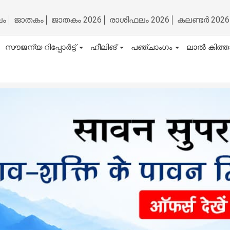
ലം
ജാതകം
ജാതകം 2026
രാശിഫലം 2026
കലണ്ടർ 2026
സൗജന്യ റിപ്പോർട്ട്
ഹീലിങ്
പഞ്ചാംഗം
ലാൽ കിത്ത