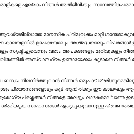
എതിരാളികളെ എല്ലാം നിങ്ങൾ അതിജീവിക്കും. സാമ്പത്തികപര
യമില്ലാത്ത മാനസിക പിരിമുറുക്കം മാറ്റി ശാന്തമാകുവാ
ക. ഈ കാലയളവിൽ ഉപേക്ഷയാലും അശ്രദ്ധയാലും വിഷമങ്ങൾ
 സൃഷ്ടിച്ചുവെന്നും വരാം. അപകടങ്ങളും മുറിവുകളും നിങ
വിതത്തിൽ അസ്വാസ്ഥ്യം ഉണ്ടായേക്കാം കൂടാതെ നിങ്ങൾ ല
ല്ല ബന്ധം നിലനിർത്തുവാൻ നിങ്ങൾ ഒരുപാട് ശ്രമിക്കുമെ
ോടും പ്രയാസങ്ങളോടും കൂടി ആയിരിക്കും ഈ കാലഘട്ടം ആര
. ആരോഗ്യ പ്രശ്നങ്ങൾ നിങ്ങളെ അലട്ടും. ലാഭകരമല്ലാത്ത ഇടപ
രമിക്കുക. സാഹസങ്ങൾ ഏറ്റെടുക്കുവാനുള്ള പ്രവണതയെ നി