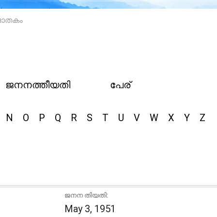
ജാതകം
ജനനത്തീയതി
പേര്
N
O
P
Q
R
S
T
U
V
W
X
Y
Z
ജനന തിയതി:
May 3, 1951