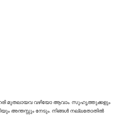
 ഓഹരി മുതലായവ വഴിയോ ആവാം. സുഹൃത്തുക്കളും
ിയും അന്തസ്സും നേടും. നിങ്ങൾ നല്ലതോതിൽ