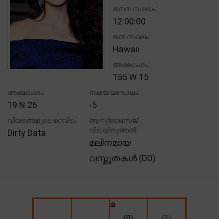
ജനന സമയം:
12:00:00
ജന്മ സ്ഥലം:
Hawaii
അക്ഷാംശം:
155 W 15
അക്ഷാംശം:
സമയ മണ്ഡലം:
19 N 26
-5
വിവരങ്ങളുടെ ഉറവിടം:
ആസ്ട്രോസേജ്
വിലയിരുത്തൽ:
Dirty Data
മലിനമായ
വസ്തുതകൾ (DD)