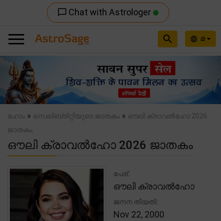
Chat with Astrologer
chat_bubble_outline
search
മ
language
Previous
Nex
»
»
ഹോം
സെലിബ്രിറ്റിയുടെ ജാതകം
ഔലി ക്രാവൽഹോ 2026
ജാതകം
ഔലി ക്രാവൽഹോ 2026 ജാതകം
പേര്:
ഔലി ക്രാവൽഹോ
ജനന തിയതി:
Nov 22, 2000