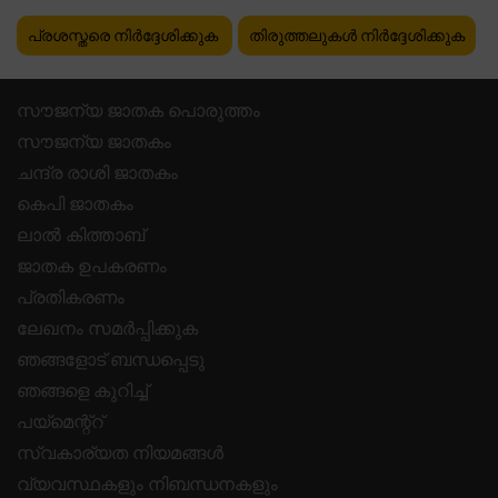
പ്രശസ്തരെ നിർദ്ദേശിക്കുക
തിരുത്തലുകൾ നിർദ്ദേശിക്കുക
സൗജന്യ ജാതക പൊരുത്തം
സൗജന്യ ജാതകം
ചന്ദ്ര രാശി ജാതകം
കെപി ജാതകം
ലാൽ കിത്താബ്
ജാതക ഉപകരണം
പ്രതികരണം
ലേഖനം സമർപ്പിക്കുക
ഞങ്ങളോട് ബന്ധപ്പെടു
ഞങ്ങളെ കുറിച്ച്
പയ്മെന്റ്റ്
സ്വകാര്യത നിയമങ്ങൾ
വ്യവസ്ഥകളും നിബന്ധനകളും