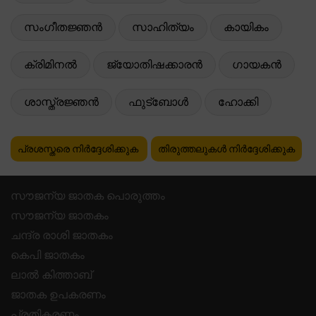
സംഗീതജ്ഞൻ
സാഹിത്യം
കായികം
ക്രിമിനൽ
ജ്യോതിഷക്കാരൻ
ഗായകൻ
ശാസ്ത്രജ്ഞൻ
ഫുട്ബോൾ
ഹോക്കി
പ്രശസ്തരെ നിർദ്ദേശിക്കുക
തിരുത്തലുകൾ നിർദ്ദേശിക്കുക
സൗജന്യ ജാതക പൊരുത്തം
സൗജന്യ ജാതകം
ചന്ദ്ര രാശി ജാതകം
കെപി ജാതകം
ലാൽ കിത്താബ്
ജാതക ഉപകരണം
പ്രതികരണം