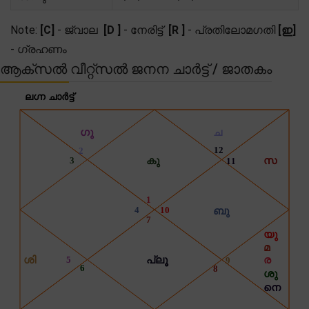
Note:
[C]
- ജ്വാല
[D ]
- നേരിട്ട്
[R ]
- പ്രതിലോമഗതി
[ഇ]
- ഗ്രഹണം
ആക്സൽ വീറ്റ്സൽ ജനന ചാർട്ട് / ജാതകം