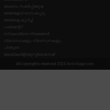
ലേഖനം സമർപ്പിക്കുക
ഞങ്ങളോട് ബന്ധപ്പെടു
ഞങ്ങളെ കുറിച്ച്
പയ്മെന്റ്റ്
സ്വകാര്യത നിയമങ്ങൾ
വ്യവസ്ഥകളും നിബന്ധനകളും
പിന്തുണ
ജോലികൾ@ആസ്ട്രോസേജ്
All copyrights reserved 2025
AstroSage.com
.