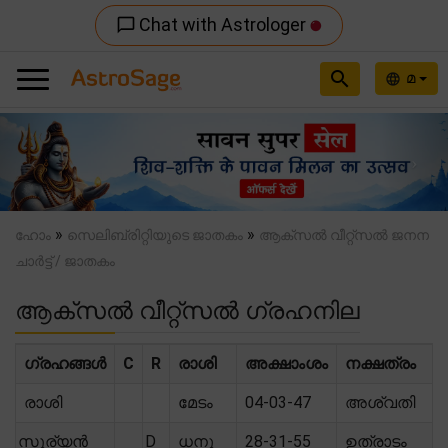
Chat with Astrologer
chat_bubble_outline
search
മ
language
Previous
Nex
»
»
ഹോം
സെലിബ്രിറ്റിയുടെ ജാതകം
ആക്സൽ വീറ്റ്സൽ ജനന
ചാർട്ട് / ജാതകം
ആക്സൽ വീറ്റ്സൽ ഗ്രഹനില
ഗ്രഹങ്ങൾ
C
R
രാശി
അക്ഷാംശം
നക്ഷത്രം
രാശി
മേടം
04-03-47
അശ്വതി
സൂര്യൻ
D
ധനു
28-31-55
ഉത്രാടം