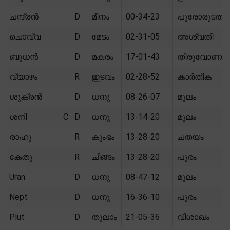
ചന്ദ്രൻ
D
മീനം
00-34-23
പൂരോരുടതി
ചൊവ്വ
D
മേടം
02-31-05
അശ്വതി
ബുധൻ
D
മകരം
17-01-43
തിരുവോണം
വ്യാഴം
R
ഇടവം
02-28-52
കാർതിക
ശുക്രൻ
D
ധനു
08-26-07
മൂലം
ശനി
C
D
ധനു
13-14-20
മൂലം
രാഹു
R
കുംഭം
13-28-20
ചതയം
കേതു
R
ചിങ്ങം
13-28-20
പൂരം
Uran
D
ധനു
08-47-12
മൂലം
Nept
D
ധനു
16-36-10
പൂരം
Plut
D
തുലാം
21-05-36
വിശാഖം