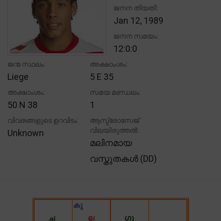
ജനന തിയതി:
Jan 12, 1989
ജനന സമയം:
12:0:0
ജന്മ സ്ഥലം:
അക്ഷാംശം:
Liege
5 E 35
അക്ഷാംശം:
സമയ മണ്ഡലം:
50 N 38
1
വിവരങ്ങളുടെ ഉറവിടം:
ആസ്ട്രോസേജ്
വിലയിരുത്തൽ:
Unknown
മലിനമായ
വസ്തുതകൾ (DD)