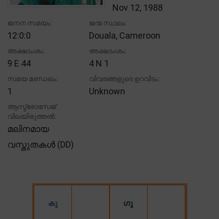
Nov 12, 1988
ജനന സമയം:
ജന്മ സ്ഥലം:
12:0:0
Douala, Cameroon
അക്ഷാംശം:
അക്ഷാംശം:
9 E 44
4 N 1
സമയ മണ്ഡലം:
വിവരങ്ങളുടെ ഉറവിടം:
1
Unknown
ആസ്ട്രോസേജ്
വിലയിരുത്തൽ:
മലിനമായ
വസ്തുതകൾ (DD)