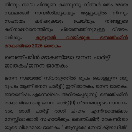
നിന്നും നല്ല പിന്തുണ കാണുന്നു. നിങ്ങൾ മതപരമായ
സ്ഥലങ്ങൾ സന്ദർശിക്കുകയും ആളുകളിൽ നിന്നും
സഹായം ലഭിക്കുകയും ചെയ്യും. നിങ്ങളുടെ
കഠിനാദ്ധ്വാനത്തിനും പ്രയത്നത്തിനുമുള്ള വിജയം
ലഭിക്കും....
കൂടുതൽ വായിക്കുക ബെഞ്ചമിൻ
മൗകണ്ട്ജോ 2026 ജാതകം
ബെഞ്ചമിൻ മൗകണ്ട്ജോ ജനന ചാർട്ട്/
ജാതകം/ജനന ജാതകം
ജനന സമയത്ത് സ്വർഗ്ഗത്തിൽ രൂപം കൊള്ളുന്ന ഒരു
ഭൂപടം ആണ് ജനന ചാർട്ട് ( ഇത് ജാതകം, ജനന ജാതകം,
ജ്യോതിഷം എന്നെല്ലാം അറിയപ്പെടുന്നു). ബെഞ്ചമിൻ
മൗകണ്ട്ജോ ന്റെ ജനന ചാർട്ട് {0} ഗ്രഹങ്ങളുടെ സ്ഥാനം,
ദശ, രാശി ചാർട്ട്, രാശി ചിഹ്നം എന്നിവയെല്ലാം
മനസ്സിലാക്കാൻ സഹായിക്കും. ബെഞ്ചമിൻ മൗകണ്ട്ജോ
യുടെ വിശദമായ ജാതകം “ ആസ്ട്രോ സേജ് ക്‌ളൗഡിൽ”