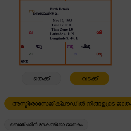
തെക്ക്
വടക്ക്
ബെഞ്ചമിൻ മൗകണ്ട്ജോ ജാതകം