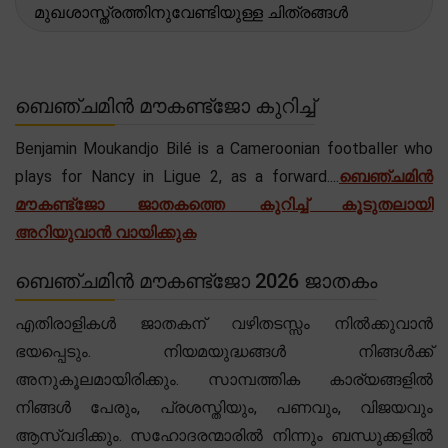
മുഖശാസ്ത്രത്തിനുവേണ്ടിയുള്ള ചിത്രങ്ങൾ
ബെഞ്ചമിൻ മൗകണ്ട്ജോ കുറിച്ച്
Benjamin Moukandjo Bilé is a Cameroonian footballer who
plays for Nancy in Ligue 2, as a forward....
ബെഞ്ചമിൻ
മൗകണ്ട്ജോ ജാതകത്തെ കുറിച്ച് കൂടുതലായി
അറിയുവാൻ വായിക്കുക
ബെഞ്ചമിൻ മൗകണ്ട്ജോ 2026 ജാതകം
എതിരാളികൾ ജാതകന് വഴിതടസ്സം നിൽക്കുവാൻ
ഭയപ്പെടും. നിയമയുദ്ധങ്ങൾ നിങ്ങൾക്ക്
അനുകൂലമായിരിക്കും. സാമ്പത്തിക കാര്യങ്ങളിൽ
നിങ്ങൾ പേരും, പ്രശസ്തിയും, പണവും, വിജയവും
ആസ്വദിക്കും. സഹോദരന്മാരിൽ നിന്നും ബന്ധുക്കളിൽ