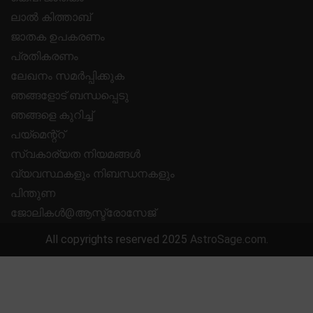
ലാൽ കിത്താബ്
ജാതക ഉപകരണം
പ്രതികരണം
ലേഖനം സമർപ്പിക്കുക
ഞങ്ങളോട് ബന്ധപ്പെടു
ഞങ്ങളെ കുറിച്ച്
പയ്മെന്റ്റ്
സ്വകാര്യത നിയമങ്ങൾ
വ്യവസ്ഥകളും നിബന്ധനകളും
പിന്തുണ
ജോലികൾ@ആസ്ട്രോസേജ്
All copyrights reserved 2025
AstroSage.com
.