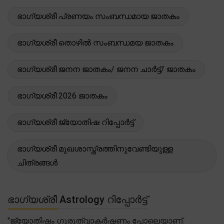
ഭാഗ്യശ്രീ പ്രണയം സംബന്ധമായ ജാതകം
ഭാഗ്യശ്രീ തൊഴിൽ സംബന്ധമയ ജാതകം
ഭാഗ്യശ്രീ ജനന ജാതകം/ ജനന ചാർട്ട്/ ജാതകം
ഭാഗ്യശ്രീ 2026 ജാതകം
ഭാഗ്യശ്രീ ജ്യോതിഷ റിപ്പോർട്ട്
ഭാഗ്യശ്രീ മുഖശാസ്ത്രത്തിനുവേണ്ടിയുള്ള
ചിത്രങ്ങൾ
ഭാഗ്യശ്രീ Astrology റിപ്പോർട്ട്
"ജ്യോതിഷം ഗുരുത്വാകർഷണം പോലെയാണ്.