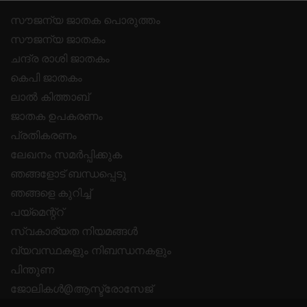
സൗജന്യ ജാതക പൊരുത്തം
സൗജന്യ ജാതകം
ചന്ദ്ര രാശി ജാതകം
കെപി ജാതകം
ലാൽ കിത്താബ്
ജാതക ഉപകരണം
പ്രതികരണം
ലേഖനം സമർപ്പിക്കുക
ഞങ്ങളോട് ബന്ധപ്പെടു
ഞങ്ങളെ കുറിച്ച്
പയ്മെന്റ്റ്
സ്വകാര്യത നിയമങ്ങൾ
വ്യവസ്ഥകളും നിബന്ധനകളും
പിന്തുണ
ജോലികൾ@ആസ്ട്രോസേജ്