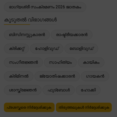
ഭാഗ്യശ്രീ സംക്രമണം 2026 ജാതകം
കൂടുതൽ വിഭാഗങ്ങൾ
ബിസിനസ്സുകാരൻ
രാഷ്ട്രീയക്കാരൻ
ക്രിക്കറ്റ്
ഹോളിവുഡ്
ബോളിവുഡ്
സംഗീതജ്ഞൻ
സാഹിത്യം
കായികം
ക്രിമിനൽ
ജ്യോതിഷക്കാരൻ
ഗായകൻ
ശാസ്ത്രജ്ഞൻ
ഫുട്ബോൾ
ഹോക്കി
പ്രശസ്തരെ നിർദ്ദേശിക്കുക
തിരുത്തലുകൾ നിർദ്ദേശിക്കുക