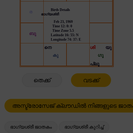
തെക്ക്
വടക്ക്
ഭാഗ്യശ്രീ ജാതകം
ഭാഗ്യശ്രീ കുറിച്ച്