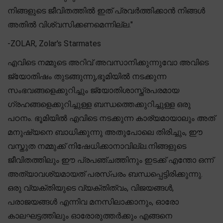
നിങ്ങളുടെ ജീവിതത്തിൽ ഇത് പ്രവർത്തിക്കാൻ നിങ്ങൾ
അതിൽ വിശ്വസിക്കണമെന്നില്ല."
-ZOLAR, Zolar's Starmates
എവിടെ നമ്മുടെ അറിവ് അവസാനിക്കുന്നുവോ അവിടെ
ജ്യോതിഷം തുടങ്ങുന്നു,ഭൂമിയിൽ നടക്കുന്ന
സംഭവങ്ങളെക്കുറിച്ചും ജ്യോതിശാസ്ത്രപരമായ
ഗ്രഹങ്ങളെക്കുറിച്ചുള്ള ബന്ധത്തെക്കുറിച്ചുള്ള ഒരു
പഠനം. ഭൂമിയിൽ എവിടെ നടക്കുന്ന കാര്യമായാലും അത്
മനുഷ്യനെ ബാധിക്കുന്നു അതുപോലെ തിരിച്ചും, ഈ
വസ്തുത നമ്മുക്ക് നിഷേധിക്കാനാവില്ല.നിങ്ങളുടെ
ജീവിതത്തിലും ഈ പ്രപഞ്ചത്തിനും ഇടക്ക് എന്തോ ഒന്ന്
അത്യാവശ്യമായത് പരസ്പരം ബന്ധപ്പെട്ടിരിക്കുന്നു.
ഒരു വ്യക്തിയുടെ വ്യക്തിത്വം, വിജയങ്ങൾ,
പരാജയങ്ങൾ എന്നിവ മനസിലാക്കാനും, ഓരോ
കാലഘട്ടത്തിലും ഓരോരുത്തർക്കും എങ്ങനെ