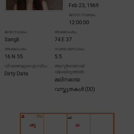
Feb 23, 1969
ജനന സമയം:
12:00:00
ജന്മ സ്ഥലം:
അക്ഷാംശം:
Sangli
74 E 37
അക്ഷാംശം:
സമയ മണ്ഡലം:
16 N 55
5.5
വിവരങ്ങളുടെ ഉറവിടം:
ആസ്ട്രോസേജ്
വിലയിരുത്തൽ:
Dirty Data
മലിനമായ
വസ്തുതകൾ (DD)