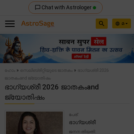
Chat with Astrologer
chat_bubble_outline
search
മ
language
Previous
Nex
»
»
ഹോം
സെലിബ്രിറ്റിയുടെ ജാതകം
ഭാഗ്യശ്രീ 2026
ജാതകംand ജ്യോതിഷം
ഭാഗ്യശ്രീ 2026 ജാതകംand
ജ്യോതിഷം
പേര്:
ഭാഗ്യശ്രീ
ജനന തിയതി: