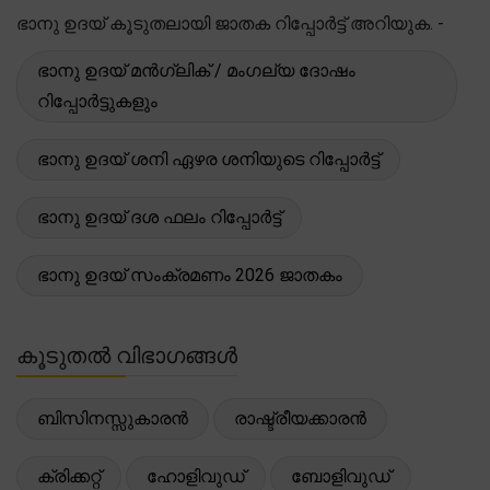
ഭാനു ഉദയ് കൂടുതലായി ജാതക റിപ്പോർട്ട് അറിയുക. -
ഭാനു ഉദയ് മൻഗ്ലിക് / മംഗല്യ ദോഷം
റിപ്പോർട്ടുകളും
ഭാനു ഉദയ് ശനി ഏഴര ശനിയുടെ റിപ്പോർട്ട്
ഭാനു ഉദയ് ദശ ഫലം റിപ്പോർട്ട്
ഭാനു ഉദയ് സംക്രമണം 2026 ജാതകം
കൂടുതൽ വിഭാഗങ്ങൾ
ബിസിനസ്സുകാരൻ
രാഷ്ട്രീയക്കാരൻ
ക്രിക്കറ്റ്
ഹോളിവുഡ്
ബോളിവുഡ്