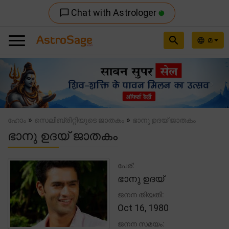
Chat with Astrologer
chat_bubble_outline
search
മ
language
Previous
Nex
»
»
ഹോം
സെലിബ്രിറ്റിയുടെ ജാതകം
ഭാനു ഉദയ് ജാതകം
ഭാനു ഉദയ് ജാതകം
പേര്:
ഭാനു ഉദയ്
ജനന തിയതി:
Oct 16, 1980
ജനന സമയം: