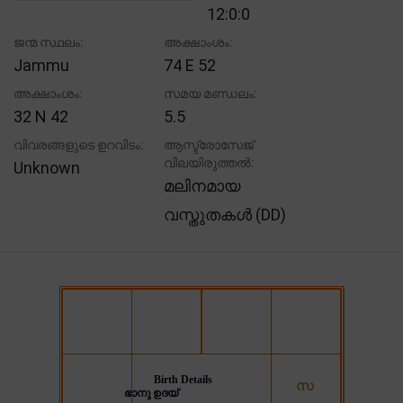
12:0:0
ജന്മ സ്ഥലം:
അക്ഷാംശം:
Jammu
74 E 52
അക്ഷാംശം:
സമയ മണ്ഡലം:
32 N 42
5.5
വിവരങ്ങളുടെ ഉറവിടം:
ആസ്ട്രോസേജ്
വിലയിരുത്തൽ:
Unknown
മലിനമായ
വസ്തുതകൾ (DD)