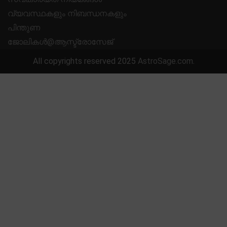
വ്യവസ്ഥകളും നിബന്ധനകളും
പിന്തുണ
ജോലികൾ@ആസ്ട്രോസേജ്
All copyrights reserved 2025
AstroSage.com
.