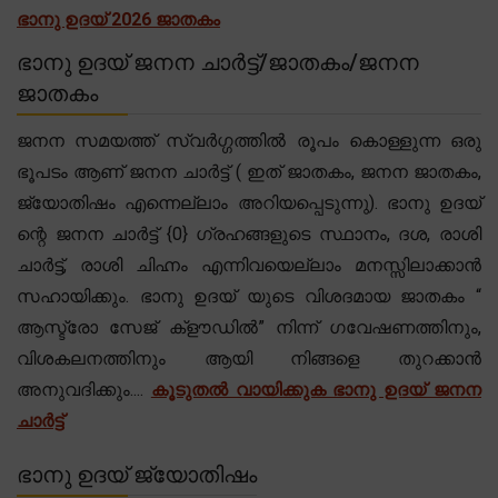
ഭാനു ഉദയ് 2026 ജാതകം
ഭാനു ഉദയ് ജനന ചാർട്ട്/ജാതകം/ജനന
ജാതകം
ജനന സമയത്ത് സ്വർഗ്ഗത്തിൽ രൂപം കൊള്ളുന്ന ഒരു
ഭൂപടം ആണ് ജനന ചാർട്ട് ( ഇത് ജാതകം, ജനന ജാതകം,
ജ്യോതിഷം എന്നെല്ലാം അറിയപ്പെടുന്നു). ഭാനു ഉദയ്
ന്റെ ജനന ചാർട്ട് {0} ഗ്രഹങ്ങളുടെ സ്ഥാനം, ദശ, രാശി
ചാർട്ട്, രാശി ചിഹ്നം എന്നിവയെല്ലാം മനസ്സിലാക്കാൻ
സഹായിക്കും. ഭാനു ഉദയ് യുടെ വിശദമായ ജാതകം “
ആസ്ട്രോ സേജ് ക്‌ളൗഡിൽ” നിന്ന് ഗവേഷണത്തിനും,
വിശകലനത്തിനും ആയി നിങ്ങളെ തുറക്കാൻ
അനുവദിക്കും....
കൂടുതൽ വായിക്കുക ഭാനു ഉദയ് ജനന
ചാർട്ട്
ഭാനു ഉദയ് ജ്യോതിഷം