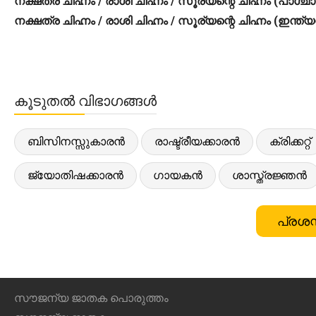
നക്ഷത്ര ചിഹ്നം / രാശി ചിഹ്നം / സൂര്യന്റെ ചിഹ്നം (പാശ്ച
നക്ഷത്ര ചിഹ്നം / രാശി ചിഹ്നം / സൂര്യന്റെ ചിഹ്നം (ഇന്ത്
കൂടുതൽ വിഭാഗങ്ങൾ
ബിസിനസ്സുകാരൻ
രാഷ്ട്രീയക്കാരൻ
ക്രിക്കറ്റ്
ജ്യോതിഷക്കാരൻ
ഗായകൻ
ശാസ്ത്രജ്ഞൻ
പ്രശസ
സൗജന്യ ജാതക പൊരുത്തം