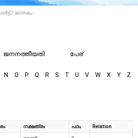
ർട്ട് / ജാതകം
ജനനത്തീയതി
പേര്
N
O
P
Q
R
S
T
U
V
W
X
Y
Z
ശം
നക്ഷത്രം
പദം
Relation