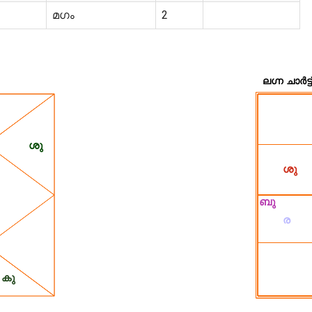
മഗം
2