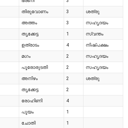
ഭരണി
3
തിരുവോണം
3
ശത്രു
അത്തം
3
സഹൃദയം
തൃക്കേട്ട
1
സ്വന്തം
ഉത്രാടം
4
നിഷ്പക്ഷം
മഗം
2
സഹൃദയം
പൂരോരുടതി
2
സഹൃദയം
അനിഴം
2
ശത്രു
തൃക്കേട്ട
2
രോഹിണി
4
പൂയം
1
ചോതി
1