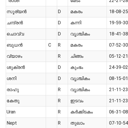
രാശി
മേടം
22-21-28
സൂര്യൻ
D
മകരം
18-08-25
ചന്ദ്രൻ
D
കന്നി
19-59-30
ചൊവ്വ
D
വൃശ്ചികം
18-41-38
ബുധൻ
C
R
മകരം
07-52-30
വ്യാഴം
R
ചിങ്ങം
05-12-21
ശുക്രൻ
D
കുംഭം
24-39-02
ശനി
D
വൃശ്ചികം
08-15-01
രാഹു
R
വൃശ്ചികം
21-11-23
കേതു
R
ഇടവം
21-11-23
Uran
R
കർക്കിടകം
06-31-08
Nept
R
തുലാം
07-10-54