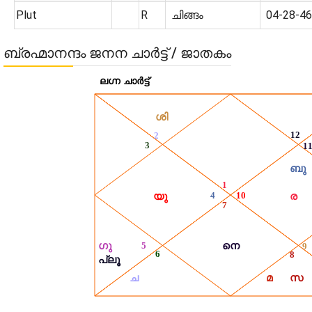
Plut
R
ചിങ്ങം
04-28-46
ബ്രഹ്മാനന്ദം ജനന ചാർട്ട് / ജാതകം