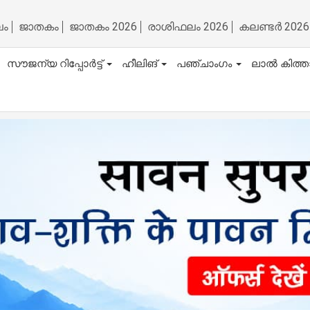
ലം
ജാതകം
ജാതകം 2026
രാശിഫലം 2026
കലണ്ടർ 2026
സൗജന്യ റിപ്പോർട്ട്
ഹീലിങ്
പഞ്ചാംഗം
ലാൽ കിത്ത