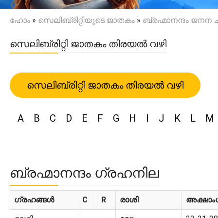
ഹോം
»
സെലിബ്രിറ്റിയുടെ ജാതകം
»
ബ്രഹ്മാനന്ദം ജനന ചാ
സെലിബ്രിറ്റി ജാതകം തിരയൽ വഴി
സെലിബ്രിറ്റി ജാതകം തിരയൽ വഴി
A
B
C
D
E
F
G
H
I
J
K
L
M
ബ്രഹ്മാനന്ദം ഗ്രഹനില
ഗ്രഹങ്ങൾ
C
R
രാശി
അക്ഷാം