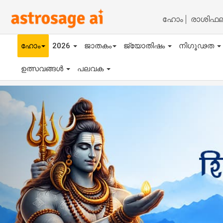
ഹോം
രാശിഫ
ഹോം
2026
ജാതകം
ജ്യോതിഷം
നിഗൂഢത
ഉത്സവങ്ങൾ
പലവക
Previous