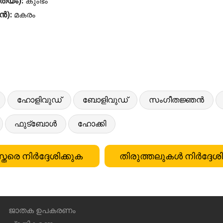
ാത്യം):
കുംഭം
യൻ):
മകരം
ഹോളിവുഡ്
ബോളിവുഡ്
സംഗീതജ്ഞൻ
ഫുട്ബോൾ
ഹോക്കി
്തരെ നിർദ്ദേശിക്കുക
തിരുത്തലുകൾ നിർദ്ദേശി
ജാതക ഉപകരണം