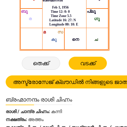
തെക്ക്
വടക്ക്
ബ്രഹ്മാനന്ദം രാശി ചിഹ്നം
രാശി / ചാന്ദ്ര ചിഹ്നം:
കന്നി
നക്ഷത്രം:
അത്തം