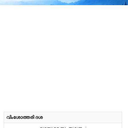
വിംശോത്തരി ദശ