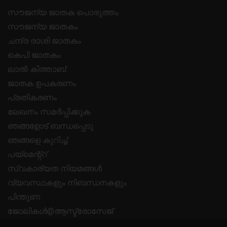
സൗജന്യ ജാതക പൊരുത്തം
സൗജന്യ ജാതകം
ചന്ദ്ര രാശി ജാതകം
കെപി ജാതകം
ലാൽ കിത്താബ്
ജാതക ഉപകരണം
പ്രതികരണം
ലേഖനം സമർപ്പിക്കുക
ഞങ്ങളോട് ബന്ധപ്പെടു
ഞങ്ങളെ കുറിച്ച്
പയ്മെന്റ്റ്
സ്വകാര്യത നിയമങ്ങൾ
വ്യവസ്ഥകളും നിബന്ധനകളും
പിന്തുണ
ജോലികൾ@ആസ്ട്രോസേജ്