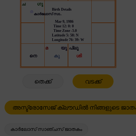
തെക്ക്
വടക്ക്
കാർലോസ് സാഞ്ചസ് ജാതകം