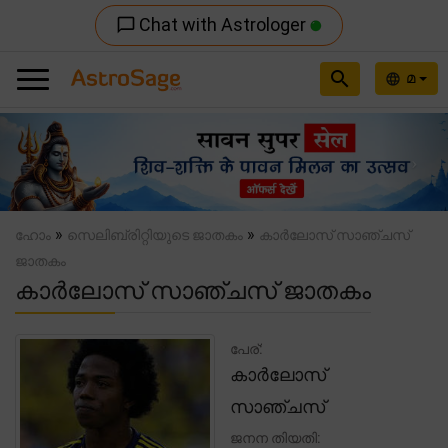
Chat with Astrologer
chat_bubble_outline
search
മ
language
Previous
Nex
»
»
ഹോം
സെലിബ്രിറ്റിയുടെ ജാതകം
കാർലോസ് സാഞ്ചസ്
ജാതകം
കാർലോസ് സാഞ്ചസ് ജാതകം
പേര്:
കാർലോസ്
സാഞ്ചസ്
ജനന തിയതി: