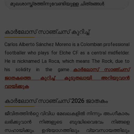
മുഖശാസ്ത്രത്തിനുവേണ്ടിയുള്ള ചിത്രങ്ങൾ
കാർലോസ് സാഞ്ചസ് കുറിച്ച്
Carlos Alberto Sánchez Moreno is a Colombian professional
footballer who plays for Elche CF as a central midfielder.
He is nicknamed La Roca, which means The Rock, due to
his solidity in the game....
കാർലോസ് സാഞ്ചസ്
ജാതകത്തെ കുറിച്ച് കൂടുതലായി അറിയുവാൻ
വായിക്കുക
കാർലോസ് സാഞ്ചസ് 2026 ജാതകം
ജീവിതത്തിൻറ്റെ വിവിധ മേഖലകളിൽ നിന്നും അംഗീകാരം
ലഭിക്കുവാൻ നിങ്ങളുടെ ബുദ്ധിവൈഭവം നിങ്ങളെ
സഹായിക്കും. ഉദ്യോഗത്തിലും വ്യവസായത്തിലും