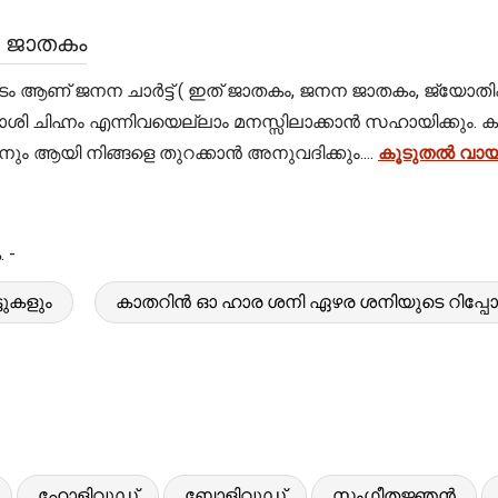
ന ജാതകം
ടം ആണ് ജനന ചാർട്ട് ( ഇത് ജാതകം, ജനന ജാതകം, ജ്യോതിഷ
്ട്, രാശി ചിഹ്നം എന്നിവയെല്ലാം മനസ്സിലാക്കാൻ സഹായിക്
ും ആയി നിങ്ങളെ തുറക്കാൻ അനുവദിക്കും....
കൂടുതൽ വായി
 -
ടുകളും
കാതറിൻ ഓ ഹാര ശനി ഏഴര ശനിയുടെ റിപ്പോർട
ഹോളിവുഡ്
ബോളിവുഡ്
സംഗീതജ്ഞൻ