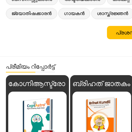
ജ്യോതിഷക്കാരൻ
ഗായകൻ
ശാസ്ത്രജ്ഞൻ
പ്രശസ
പ്രീമിയം റിപ്പോർട്ട്
കോഗ്നിആസ്ട്രോ
ബ്രിഹത് ജാതകം