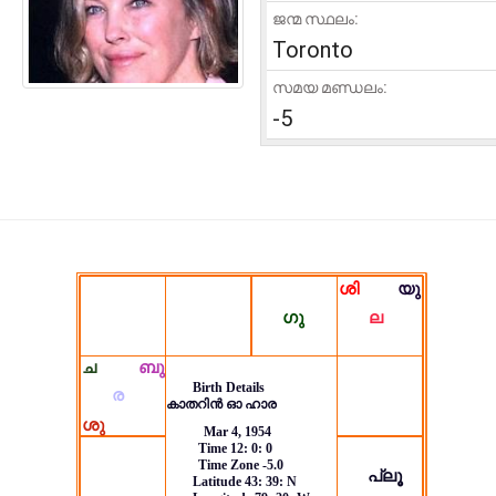
ജന്മ സ്ഥലം:
Toronto
സമയ മണ്ഡലം:
-5