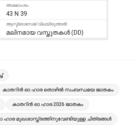
അക്ഷാംശം:
43 N 39
ആസ്ട്രോസേജ് വിലയിരുത്തൽ:
മലിനമായ വസ്തുതകൾ (DD)
്
കാതറിൻ ഓ ഹാര തൊഴിൽ സംബന്ധമയ ജാതകം
കാതറിൻ ഓ ഹാര 2026 ജാതകം
ഹാര മുഖശാസ്ത്രത്തിനുവേണ്ടിയുള്ള ചിത്രങ്ങൾ