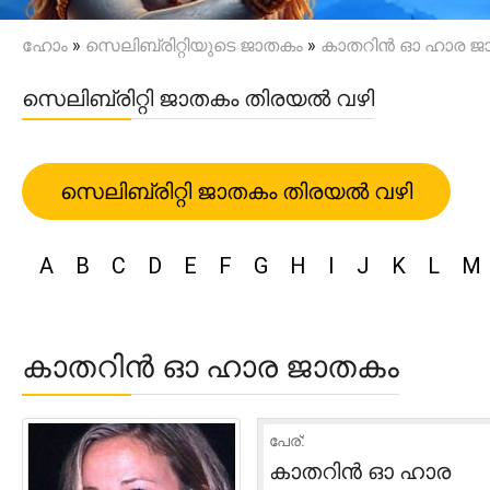
ഹോം
»
സെലിബ്രിറ്റിയുടെ ജാതകം
»
കാതറിൻ ഓ ഹാര ജ
സെലിബ്രിറ്റി ജാതകം തിരയൽ വഴി
സെലിബ്രിറ്റി ജാതകം തിരയൽ വഴി
A
B
C
D
E
F
G
H
I
J
K
L
M
കാതറിൻ ഓ ഹാര ജാതകം
പേര്:
കാതറിൻ ഓ ഹാര