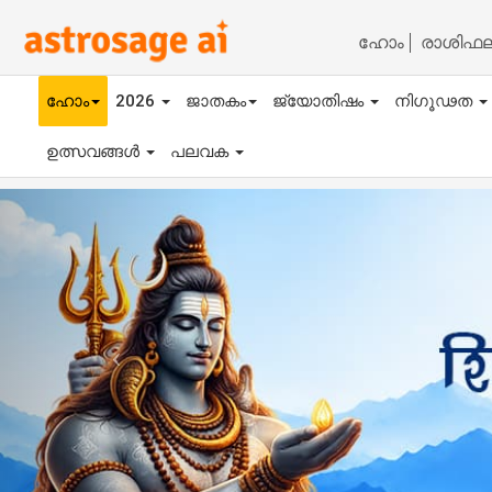
ഹോം
രാശിഫ
ഹോം
2026
ജാതകം
ജ്യോതിഷം
നിഗൂഢത
ഉത്സവങ്ങൾ
പലവക
Previous