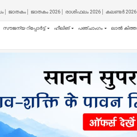
ലം
ജാതകം
ജാതകം 2026
രാശിഫലം 2026
കലണ്ടർ 2026
സൗജന്യ റിപ്പോർട്ട്
ഹീലിങ്
പഞ്ചാംഗം
ലാൽ കിത്ത