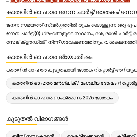
...
കൂടുതൽ വായിക്കുക കാതറിൻ ഓ ഹാര 2026 ജാതകം
കാതറിൻ ഓ ഹാര ജനന ചാർട്ട്/ജാതകം/ജന
ജനന സമയത്ത് സ്വർഗ്ഗത്തിൽ രൂപം കൊള്ളുന്ന ഒരു ഭൂപ
ജനന ചാർട്ട് {0} ഗ്രഹങ്ങളുടെ സ്ഥാനം, ദശ, രാശി ചാർട
സേജ് ക്‌ളൗഡിൽ” നിന്ന് ഗവേഷണത്തിനും, വിശകലനത്തിന
കാതറിൻ ഓ ഹാര ജ്യോതിഷം
കാതറിൻ ഓ ഹാര കൂടുതലായി ജാതക റിപ്പോർട്ട് അറിയുക.
കാതറിൻ ഓ ഹാര മൻഗ്ലിക് / മംഗല്യ ദോഷം റിപ്പോർട്
കാതറിൻ ഓ ഹാര സംക്രമണം 2026 ജാതകം
കൂടുതൽ വിഭാഗങ്ങൾ
ബിസിനസ്സുകാരൻ
രാഷ്ട്രീയക്കാരൻ
ക്രിക്കറ്റ്