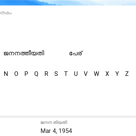
ാതകം
ജനനത്തീയതി
പേര്
N
O
P
Q
R
S
T
U
V
W
X
Y
Z
ജനന തിയതി:
Mar 4, 1954