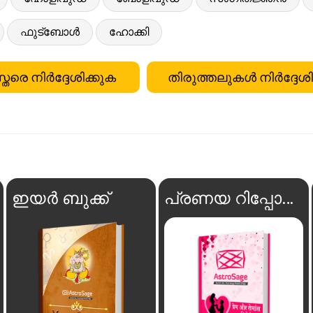
ഫുട്ബോൾ
ഹോക്കി
്തരെ നിർദ്ദേശിക്കുക
തിരുത്തലുകൾ നിർദ്ദേശി
ഇയർ ബുക്ക്
പ്രണയ റിപ്പോർട്ട്