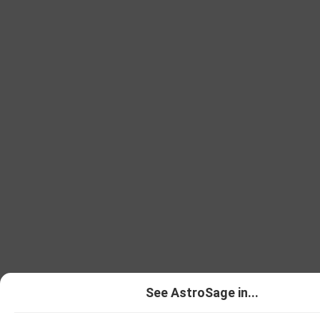
See AstroSage in...