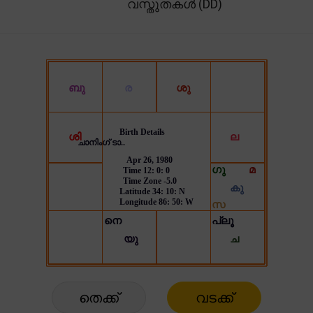
വസ്തുതകൾ (DD)
തെക്ക്
വടക്ക്