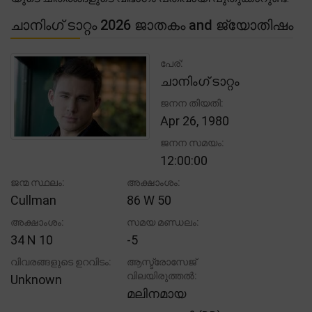
ചാനിംഗ് ടാറ്റം 2026 ജാതകം and ജ്യോതിഷം
പേര്:
ചാനിംഗ് ടാറ്റം
ജനന തിയതി:
Apr 26, 1980
ജനന സമയം:
12:00:00
ജന്മ സ്ഥലം:
അക്ഷാംശം:
Cullman
86 W 50
അക്ഷാംശം:
സമയ മണ്ഡലം:
34 N 10
-5
വിവരങ്ങളുടെ ഉറവിടം:
ആസ്ട്രോസേജ്
വിലയിരുത്തൽ:
Unknown
മലിനമായ