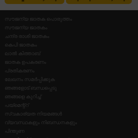
സൗജന്യ ജാതക പൊരുത്തം
സൗജന്യ ജാതകം
ചന്ദ്ര രാശി ജാതകം
കെപി ജാതകം
ലാൽ കിത്താബ്
ജാതക ഉപകരണം
പ്രതികരണം
ലേഖനം സമർപ്പിക്കുക
ഞങ്ങളോട് ബന്ധപ്പെടു
ഞങ്ങളെ കുറിച്ച്
പയ്മെന്റ്റ്
സ്വകാര്യത നിയമങ്ങൾ
വ്യവസ്ഥകളും നിബന്ധനകളും
പിന്തുണ