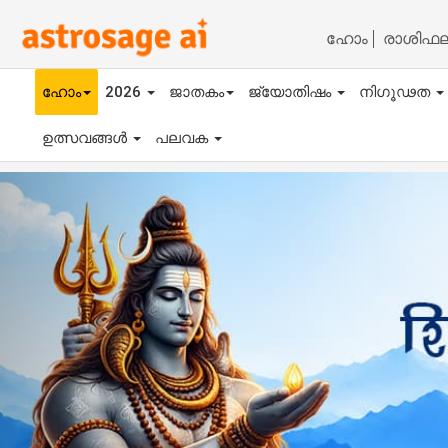
ഹോം
രാശിഫ
ഹോം
2026
ജാതകം
ജ്യോതിഷം
നിഗൂഢത
ഉത്സവങ്ങൾ
പലവക
Previous