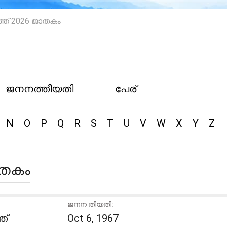
്ത് 2026 ജാതകം
ജനനത്തീയതി
പേര്
N
O
P
Q
R
S
T
U
V
W
X
Y
Z
ാതകം
ജനന തിയതി:
ത്
Oct 6, 1967