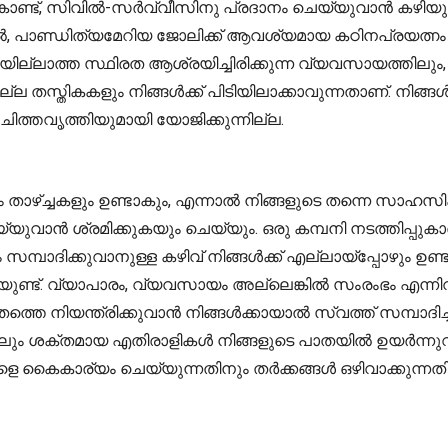
ു കൊണ്ട്, സിവിൽ-സർവ്വീസിനു പ്രദാനം ചെയ്യുവാൻ കഴിയു
, പാണ്ഡിത്യമേറിയ ജോലിക്ക് ആവശ്യമായ കഠിനപ്രയത്നം 
ീഴ്ച്ചയില്ലാത്ത സ്ഥിരത ആശ്രയിച്ചിരിക്കുന്ന വ്യവസായത്തി
്ല തസ്തികകളും നിങ്ങൾക്ക് പിടിയിലാക്കാവുന്നതാണ്. നിങ്
ത്തവൃത്തിയുമായി യോജിക്കുന്നില്ല.
ം താഴ്ച്ചകളും ഉണ്ടാകും, എന്നാൽ നിങ്ങളുടെ തന്നെ സാഹസ
്യുവാൻ ശ്രമിക്കുകയും ചെയ്യും. ഒരു കമ്പനി നടത്തിപ
ം സമ്പാദിക്കുവാനുള്ള കഴിവ് നിങ്ങൾക്ക് എല്ലായ്പ്പോഴ
യതയുണ്ട്. വ്യാപാരം, വ്യവസായം അല്ലെങ്കിൽ സംരംഭം എന്
്തെ നിയന്ത്രിക്കുവാൻ നിങ്ങൾക്കായാൽ സ്വത്ത് സമ്പാദിച്ച
 ശക്തമായ എതിരാളികൾ നിങ്ങളുടെ പാതയിൽ ഉയർന്നുവരുന
 കൈകാര്യം ചെയ്യുന്നതിനും തർക്കങ്ങൾ ഒഴിവാക്കുന്നതി