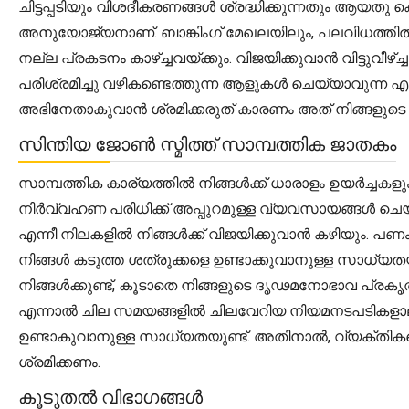
ചിട്ടപ്പടിയും വിശദീകരണങ്ങൾ ശ്രദ്ധിക്കുന്നതും ആയത
അനുയോജ്യനാണ്. ബാങ്കിംഗ് മേഖലയിലും, പലവിധത്തിൽ
നല്ല പ്രകടനം കാഴ്ച്ചവയ്ക്കും. വിജയിക്കുവാൻ വിട്ടുവ
പരിശ്രമിച്ചു വഴികണ്ടെത്തുന്ന ആളുകൾ ചെയ്യാവുന്ന എല
അഭിനേതാകുവാൻ ശ്രമിക്കരുത് കാരണം അത് നിങ്ങളുടെ ചി
സിന്തിയ ജോൺ സ്മിത്ത് സാമ്പത്തിക ജാതകം
സാമ്പത്തിക കാര്യത്തിൽ നിങ്ങൾക്ക് ധാരാളം ഉയർച്ചകളു
നിർവ്വഹണ പരിധിക്ക് അപ്പുറമുള്ള വ്യവസായങ്ങൾ ചെയ
എന്നീ നിലകളിൽ നിങ്ങൾക്ക് വിജയിക്കുവാൻ കഴിയും. പണ
നിങ്ങൾ കടുത്ത ശത്രുക്കളെ ഉണ്ടാക്കുവാനുള്ള സാധ്
നിങ്ങൾക്കുണ്ട്, കൂടാതെ നിങ്ങളുടെ ദൃഢമനോഭാവ പ്രകൃതത
എന്നാൽ ചില സമയങ്ങളിൽ ചിലവേറിയ നിയമനടപടികളാലും
ഉണ്ടാകുവാനുള്ള സാധ്യതയുണ്ട്. അതിനാൽ, വ്യക്തികളെ
ശ്രമിക്കണം.
കൂടുതൽ വിഭാഗങ്ങൾ