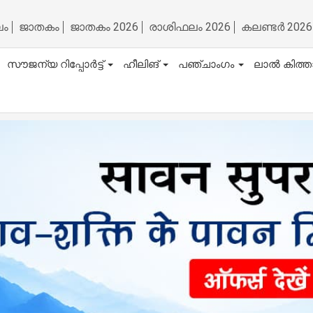
ലം
ജാതകം
ജാതകം 2026
രാശിഫലം 2026
കലണ്ടർ 2026
സൗജന്യ റിപ്പോർട്ട്
ഹീലിങ്
പഞ്ചാംഗം
ലാൽ കിത്ത