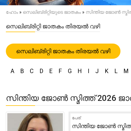
ഹോം
»
സെലിബ്രിറ്റിയുടെ ജാതകം
»
സിന്തിയ ജോൺ സ്മിത
സെലിബ്രിറ്റി ജാതകം തിരയൽ വഴി
സെലിബ്രിറ്റി ജാതകം തിരയൽ വഴി
A
B
C
D
E
F
G
H
I
J
K
L
M
സിന്തിയ ജോൺ സ്മിത്ത് 2026 ജ
പേര്:
സിന്തിയ ജോൺ സ്മിത്