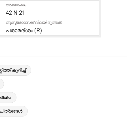
അക്ഷാംശം:
42 N 21
ആസ്ട്രോസേജ് വിലയിരുത്തൽ:
പരാമര്ശം (R)
്ത് കുറിച്ച്
ജാതകം
 ചിത്രങ്ങൾ