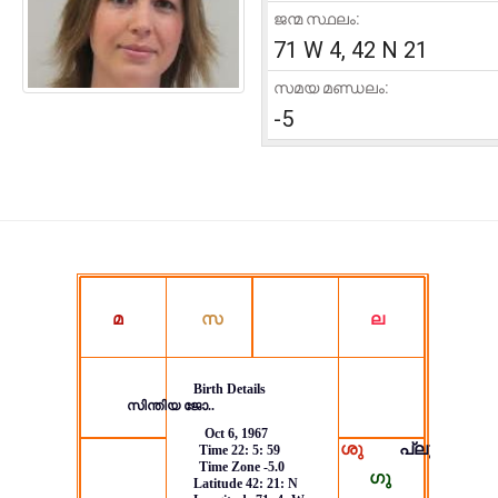
ജന്മ സ്ഥലം:
71 W 4, 42 N 21
സമയ മണ്ഡലം:
-5