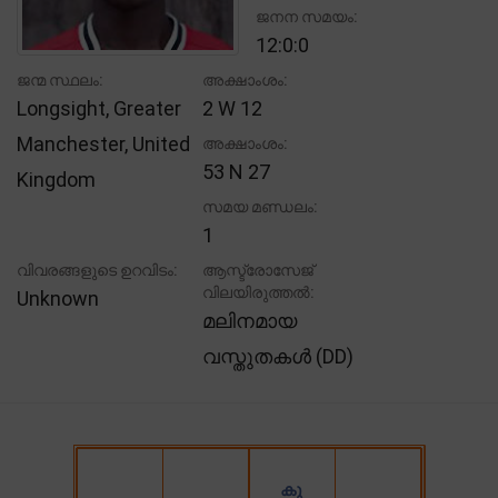
ജനന സമയം:
12:0:0
ജന്മ സ്ഥലം:
അക്ഷാംശം:
Longsight, Greater
2 W 12
Manchester, United
അക്ഷാംശം:
53 N 27
Kingdom
സമയ മണ്ഡലം:
1
വിവരങ്ങളുടെ ഉറവിടം:
ആസ്ട്രോസേജ്
വിലയിരുത്തൽ:
Unknown
മലിനമായ
വസ്തുതകൾ (DD)