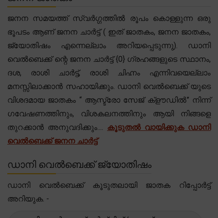
ജനന സമയത്ത് സ്വർഗ്ഗത്തിൽ രൂപം കൊള്ളുന്ന ഒരു
ഭൂപടം ആണ് ജനന ചാർട്ട് ( ഇത് ജാതകം, ജനന ജാതകം,
ജ്യോതിഷം എന്നെല്ലാം അറിയപ്പെടുന്നു). ഡാനി
വെൽബെക്ക് ന്റെ ജനന ചാർട്ട് {0} ഗ്രഹങ്ങളുടെ സ്ഥാനം,
ദശ, രാശി ചാർട്ട്, രാശി ചിഹ്നം എന്നിവയെല്ലാം
മനസ്സിലാക്കാൻ സഹായിക്കും. ഡാനി വെൽബെക്ക് യുടെ
വിശദമായ ജാതകം “ ആസ്ട്രോ സേജ് ക്‌ളൗഡിൽ” നിന്ന്
ഗവേഷണത്തിനും, വിശകലനത്തിനും ആയി നിങ്ങളെ
തുറക്കാൻ അനുവദിക്കും....
കൂടുതൽ വായിക്കുക ഡാനി
വെൽബെക്ക് ജനന ചാർട്ട്
ഡാനി വെൽബെക്ക് ജ്യോതിഷം
ഡാനി വെൽബെക്ക് കൂടുതലായി ജാതക റിപ്പോർട്ട്
അറിയുക. -