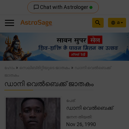
Chat with Astrologer
chat_bubble_outline
search
മ
language
Previous
Nex
»
»
ഹോം
സെലിബ്രിറ്റിയുടെ ജാതകം
ഡാനി വെൽബെക്ക്
ജാതകം
ഡാനി വെൽബെക്ക് ജാതകം
പേര്:
ഡാനി വെൽബെക്ക്
ജനന തിയതി:
Nov 26, 1990