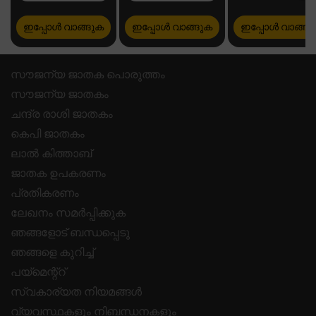
ഇപ്പോൾ വാങ്ങുക
ഇപ്പോൾ വാങ്ങുക
ഇപ്പോൾ വാങ്ങു
സൗജന്യ ജാതക പൊരുത്തം
സൗജന്യ ജാതകം
ചന്ദ്ര രാശി ജാതകം
കെപി ജാതകം
ലാൽ കിത്താബ്
ജാതക ഉപകരണം
പ്രതികരണം
ലേഖനം സമർപ്പിക്കുക
ഞങ്ങളോട് ബന്ധപ്പെടു
ഞങ്ങളെ കുറിച്ച്
പയ്മെന്റ്റ്
സ്വകാര്യത നിയമങ്ങൾ
വ്യവസ്ഥകളും നിബന്ധനകളും