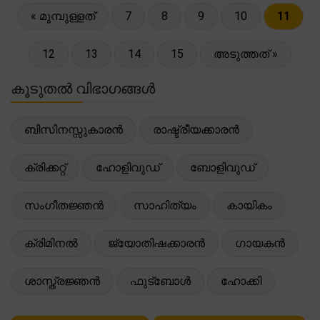
« മുമ്പുള്ളത്
7
8
9
10
11
12
13
14
15
അടുത്തത് »
കൂടുതൽ വിഭാഗങ്ങൾ
ബിസിനസ്സുകാരൻ
രാഷ്ട്രീയക്കാരൻ
ക്രിക്കറ്റ്
ഹോളിവുഡ്
ബോളിവുഡ്
സംഗീതജ്ഞൻ
സാഹിത്യം
കായികം
ക്രിമിനൽ
ജ്യോതിഷക്കാരൻ
ഗായകൻ
ശാസ്ത്രജ്ഞൻ
ഫുട്ബോൾ
ഹോക്കി