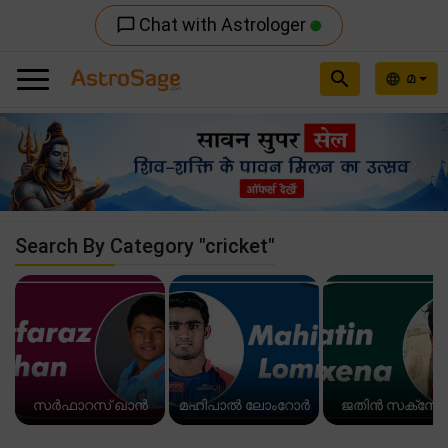
Chat with Astrologer
chat_bubble_outline
search
മ
language
Previous
Nex
Search By Category "cricket"
സർഫാറസ് ഖാൻ
മഹിപാൽ ലോംറോർ
ജതിൻ സക്സേ