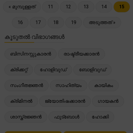
« മുമ്പുള്ളത്
11
12
13
14
15
16
17
18
19
അടുത്തത് »
കൂടുതൽ വിഭാഗങ്ങൾ
ബിസിനസ്സുകാരൻ
രാഷ്ട്രീയക്കാരൻ
ക്രിക്കറ്റ്
ഹോളിവുഡ്
ബോളിവുഡ്
സംഗീതജ്ഞൻ
സാഹിത്യം
കായികം
ക്രിമിനൽ
ജ്യോതിഷക്കാരൻ
ഗായകൻ
ശാസ്ത്രജ്ഞൻ
ഫുട്ബോൾ
ഹോക്കി