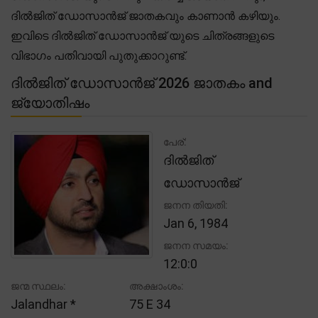
ദിൽജിത് ഡോസാൻജ് ജാതകവും കാണാൻ കഴിയും.
ഇവിടെ ദിൽജിത് ഡോസാൻജ് യുടെ ചിത്രങ്ങളുടെ
വിഭാഗം പതിവായി പുതുക്കാറുണ്ട്.
ദിൽജിത് ഡോസാൻജ് 2026 ജാതകം and
ജ്യോതിഷം
പേര്:
ദിൽജിത്
ഡോസാൻജ്
ജനന തിയതി:
Jan 6, 1984
ജനന സമയം:
12:0:0
ജന്മ സ്ഥലം:
അക്ഷാംശം:
Jalandhar *
75 E 34