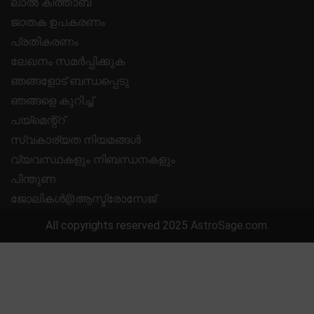
ലാൽ കിത്താബ്
ജാതക ഉപകരണം
പ്രതികരണം
ലേഖനം സമർപ്പിക്കുക
ഞങ്ങളോട് ബന്ധപ്പെടു
ഞങ്ങളെ കുറിച്ച്
പയ്മെന്റ്റ്
സ്വകാര്യത നിയമങ്ങൾ
വ്യവസ്ഥകളും നിബന്ധനകളും
പിന്തുണ
ജോലികൾ@ആസ്ട്രോസേജ്
All copyrights reserved 2025
AstroSage.com
.