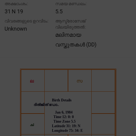
അക്ഷാംശം:
സമയ മണ്ഡലം:
31 N 19
5.5
വിവരങ്ങളുടെ ഉറവിടം:
ആസ്ട്രോസേജ്
വിലയിരുത്തൽ:
Unknown
മലിനമായ
വസ്തുതകൾ (DD)