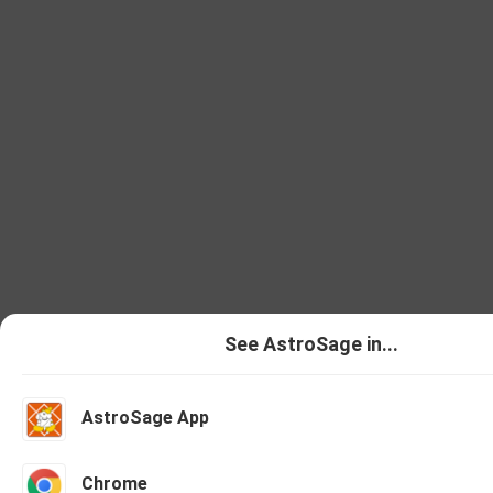
See AstroSage in...
AstroSage App
Talk To Astrologer
Chat With As
Chrome