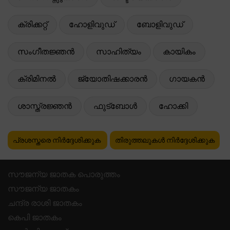
ക്രിക്കറ്റ്
ഹോളിവുഡ്
ബോളിവുഡ്
സംഗീതജ്ഞൻ
സാഹിത്യം
കായികം
ക്രിമിനൽ
ജ്യോതിഷക്കാരൻ
ഗായകൻ
ശാസ്ത്രജ്ഞൻ
ഫുട്ബോൾ
ഹോക്കി
പ്രശസ്തരെ നിർദ്ദേശിക്കുക
തിരുത്തലുകൾ നിർദ്ദേശിക്കുക
സൗജന്യ ജാതക പൊരുത്തം
സൗജന്യ ജാതകം
ചന്ദ്ര രാശി ജാതകം
കെപി ജാതകം