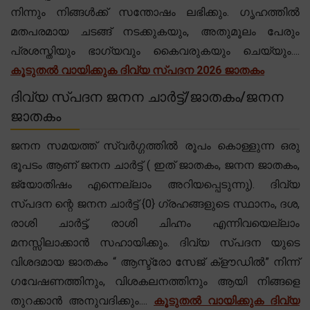
നിന്നും നിങ്ങൾക്ക് സന്തോഷം ലഭിക്കും. ഗൃഹത്തിൽ
മതപരമായ ചടങ്ങ് നടക്കുകയും, അതുമൂലം പേരും
പ്രശസ്തിയും ഭാഗ്യവും കൈവരുകയും ചെയ്യും....
കൂടുതൽ വായിക്കുക ദിവ്യ സ്പദന 2026 ജാതകം
ദിവ്യ സ്പദന ജനന ചാർട്ട്/ജാതകം/ജനന
ജാതകം
ജനന സമയത്ത് സ്വർഗ്ഗത്തിൽ രൂപം കൊള്ളുന്ന ഒരു
ഭൂപടം ആണ് ജനന ചാർട്ട് ( ഇത് ജാതകം, ജനന ജാതകം,
ജ്യോതിഷം എന്നെല്ലാം അറിയപ്പെടുന്നു). ദിവ്യ
സ്പദന ന്റെ ജനന ചാർട്ട് {0} ഗ്രഹങ്ങളുടെ സ്ഥാനം, ദശ,
രാശി ചാർട്ട്, രാശി ചിഹ്നം എന്നിവയെല്ലാം
മനസ്സിലാക്കാൻ സഹായിക്കും. ദിവ്യ സ്പദന യുടെ
വിശദമായ ജാതകം “ ആസ്ട്രോ സേജ് ക്‌ളൗഡിൽ” നിന്ന്
ഗവേഷണത്തിനും, വിശകലനത്തിനും ആയി നിങ്ങളെ
തുറക്കാൻ അനുവദിക്കും....
കൂടുതൽ വായിക്കുക ദിവ്യ