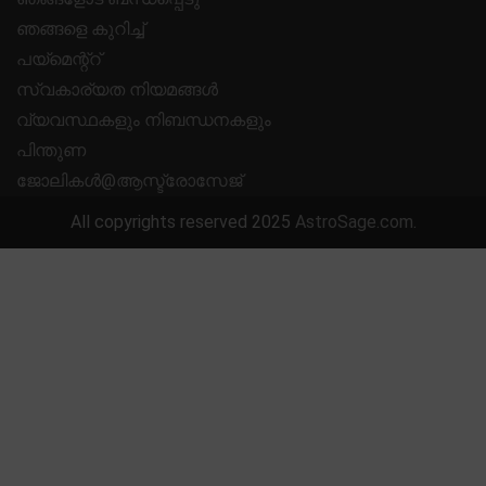
ഞങ്ങളെ കുറിച്ച്
പയ്മെന്റ്റ്
സ്വകാര്യത നിയമങ്ങൾ
വ്യവസ്ഥകളും നിബന്ധനകളും
പിന്തുണ
ജോലികൾ@ആസ്ട്രോസേജ്
All copyrights reserved 2025
AstroSage.com
.