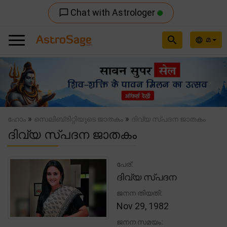
Chat with Astrologer
chat_bubble_outline
search
മ
language
Previous
Nex
»
»
ഹോം
സെലിബ്രിറ്റിയുടെ ജാതകം
ദിവ്യ സ്പദന ജാതകം
ദിവ്യ സ്പദന ജാതകം
പേര്:
ദിവ്യ സ്പദന
ജനന തിയതി:
Nov 29, 1982
ജനന സമയം: