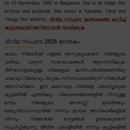
on 29 November, 1982 in Bangalore. She is an Indian film
actress and politician. She works in Kannada, Tamil and
Telugu film industry....
ദിവ്യ സ്പദന ജാതകത്തെ കുറിച്ച്
കൂടുതലായി അറിയുവാൻ വായിക്കുക
ദിവ്യ സ്പദന 2026 ജാതകം
കാലം നിങ്ങൾക്ക് വളരെ അനുകൂലമാണ്. നിങ്ങളുടെ
വഴിയേ വരുന്ന സന്തോഷങ്ങൾ ആസ്വദിക്കുക.
ദീർഘനാളായുള്ള നിങ്ങളുടെ കഠിനപരിശ്രമത്തിൻറ്റെ
ഫലവും വിജയവും ഒടുക്കം സ്വസ്ഥമായിരുന്ന് നിങ്ങൾക്ക്
ആസ്വദിക്കാം. ഈ കാലഘട്ടം നിങ്ങളെ പ്രശസ്തരുടെ
കൂട്ടത്തിൽ എത്തിക്കും. വിദേശരാജ്യങ്ങളിൽ നിന്നുള്ള
നേട്ടം നിങ്ങളുടെ അന്തസ്സ് ഉയർത്തും.
മേലുദ്യോഗസ്ഥരിൽ നിന്നും ഉന്നത അധികാരികളിൽ
നിന്നും നിങ്ങൾക്ക് നേട്ടങ്ങൾ ഉണ്ടാകുമെന്ന്
സൂചിപ്പിക്കുന്നു. ജീവിത പങ്കാളിയിൽ നിന്നും കുട്ടികളിൽ