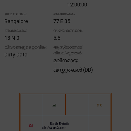
12:00:00
ജന്മ സ്ഥലം:
അക്ഷാംശം:
Bangalore
77 E 35
അക്ഷാംശം:
സമയ മണ്ഡലം:
13 N 0
5.5
വിവരങ്ങളുടെ ഉറവിടം:
ആസ്ട്രോസേജ്
വിലയിരുത്തൽ:
Dirty Data
മലിനമായ
വസ്തുതകൾ (DD)