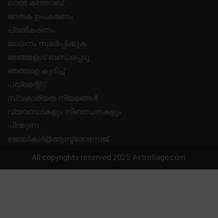
ലാൽ കിത്താബ്
ജാതക ഉപകരണം
പ്രതികരണം
ലേഖനം സമർപ്പിക്കുക
ഞങ്ങളോട് ബന്ധപ്പെടു
ഞങ്ങളെ കുറിച്ച്
പയ്മെന്റ്റ്
സ്വകാര്യത നിയമങ്ങൾ
വ്യവസ്ഥകളും നിബന്ധനകളും
പിന്തുണ
ജോലികൾ@ആസ്ട്രോസേജ്
All copyrights reserved 2025
AstroSage.com
.