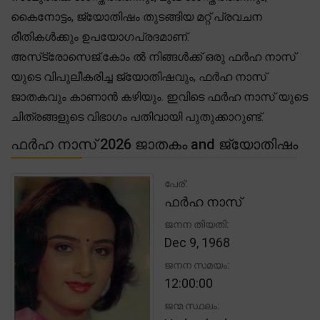
കൈനോട്ടം, ജ്യോതിഷം തുടങ്ങിയ മറ്റ് പ്രവചന
രീതികൾക്കും ഉപയോഗപ്രദമാണ്.
അസ്‌ട്രോസെജ്.കോം ൽ നിങ്ങൾക്ക് ഒരു ഫർഹ നാസ്
യുടെ വിപുലീകരിച്ച ജ്യോതിഷവും, ഫർഹ നാസ്
ജാതകവും കാണാൻ കഴിയും. ഇവിടെ ഫർഹ നാസ് യുടെ
ചിത്രങ്ങളുടെ വിഭാഗം പതിവായി പുതുക്കാറുണ്ട്.
ഫർഹ നാസ് 2026 ജാതകം and ജ്യോതിഷം
പേര്:
ഫർഹ നാസ്
ജനന തിയതി:
Dec 9, 1968
ജനന സമയം:
12:00:00
ജന്മ സ്ഥലം: