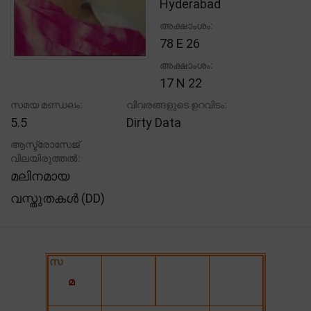
Hyderabad
അക്ഷാംശം:
78 E 26
അക്ഷാംശം:
17 N 22
സമയ മണ്ഡലം:
വിവരങ്ങളുടെ ഉറവിടം:
5.5
Dirty Data
ആസ്ട്രോസേജ്
വിലയിരുത്തൽ:
മലിനമായ
വസ്തുതകൾ (DD)