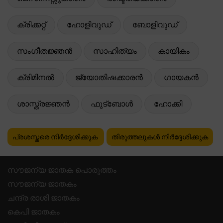
ക്രിക്കറ്റ്
ഹോളിവുഡ്
ബോളിവുഡ്
സംഗീതജ്ഞൻ
സാഹിത്യം
കായികം
ക്രിമിനൽ
ജ്യോതിഷക്കാരൻ
ഗായകൻ
ശാസ്ത്രജ്ഞൻ
ഫുട്ബോൾ
ഹോക്കി
പ്രശസ്തരെ നിർദ്ദേശിക്കുക
തിരുത്തലുകൾ നിർദ്ദേശിക്കുക
സൗജന്യ ജാതക പൊരുത്തം
സൗജന്യ ജാതകം
ചന്ദ്ര രാശി ജാതകം
കെപി ജാതകം