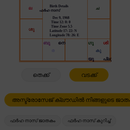
തെക്ക്
വടക്ക്
ഫർഹ നാസ് ജാതകം
ഫർഹ നാസ് കുറിച്ച്