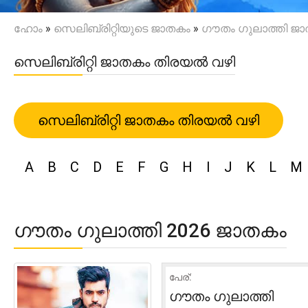
ഹോം
»
സെലിബ്രിറ്റിയുടെ ജാതകം
»
ഗൗതം ഗുലാത്തി ജ
സെലിബ്രിറ്റി ജാതകം തിരയൽ വഴി
സെലിബ്രിറ്റി ജാതകം തിരയൽ വഴി
A
B
C
D
E
F
G
H
I
J
K
L
M
ഗൗതം ഗുലാത്തി 2026 ജാതകം
പേര്:
ഗൗതം ഗുലാത്തി