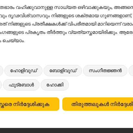
മിതഭാരം വഹിക്കുവാനുള്ള സാധ്യത ഒഴിവാക്കുകയും, അങ്ങനെ
യവും ദൃഢവിശ്വാസവും നിങ്ങളുടെ ശക്തമായ ഗുണങ്ങളാണ്
് നിങ്ങളുടെ പ്രതീക്ഷകൾക്ക് വിപരീതമായി മാറിയെന്ന് വരാം
ാംഗങ്ങളുടെ പ്രകൃതം തീർത്തും വ്യത്യസ്തമായിരിക്കും. ആര
ം ചെയ്യാം.
ഹോളിവുഡ്
ബോളിവുഡ്
സംഗീതജ്ഞൻ
ഫുട്ബോൾ
ഹോക്കി
്തരെ നിർദ്ദേശിക്കുക
തിരുത്തലുകൾ നിർദ്ദേശി