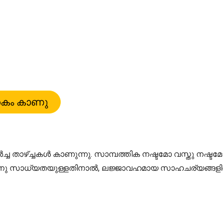
്ച താഴ്ച്ചകൾ കാണുന്നു. സാമ്പത്തിക നഷ്ടമോ വസ്തു നഷ്ടമ
തിനു സാധ്യതയുള്ളതിനാൽ, ലജ്ജാവഹമായ സാഹചര്യങ്ങളിൽ