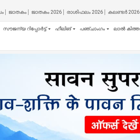
ലം
ജാതകം
ജാതകം 2026
രാശിഫലം 2026
കലണ്ടർ 2026
സൗജന്യ റിപ്പോർട്ട്
ഹീലിങ്
പഞ്ചാംഗം
ലാൽ കിത്ത