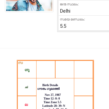
ജന്മ സ്ഥലം:
Delhi
സമയ മണ്ഡലം:
5.5