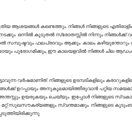
പുതിയ ആശയങ്ങൾ കണ്ടെത്തും. നിങ്ങൾ നിങ്ങളുടെ എതിരാളി
ും. ഒന്നിൽ കൂടുതൽ സ്രോതസ്സിൽ നിന്നും നിങ്ങൾക്ക് വരു
ൽ സമ്പുഷ്ടവും ഫലപ്രദവും ആക്കും. കാലം കഴിയുന്തോറും നി
്ചയായും പുരോഗമിക്കും, ഈ കാലയളവിൽ നിങ്ങൾ ചില ആഡംബര 
ാവുന്ന വർഷമാണിത്. നിങ്ങളുടെ ഉടമ്പടികളിലും കരാറുകളിലും
ൾക്ക് ഉറപ്പായും അനുകൂലമായിത്തീരുവാൻ പറ്റിയ സമയമാണ്
ും അന്തസ്സും ഉയരുകയും ചെയ്യും. ഇപ്പോൾ നിങ്ങളുടെ സ്
്റ് സുഖസൗകര്യങ്ങളും സ്വന്തമാക്കും. നിങ്ങളുടെ കുടുംബജീവ
ത്തിയിരിക്കുന്നു.