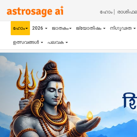
ഹോം
രാശിഫ
ഹോം
2026
ജാതകം
ജ്യോതിഷം
നിഗൂഢത
ഉത്സവങ്ങൾ
പലവക
Previous