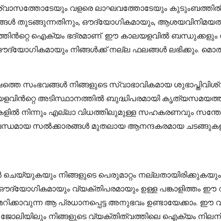
ശ്വാസത്തോടേയും വളരെ ലാഘവത്തോടേയും കുടുംബത്തിൽ ജീവ
ഭങ്ങൾ തുടങ്ങുന്നതിനും, ഔദ്യോഗികമായും, ആശയവിനിമയത്തി
തിൻറ്റെ ഐക്യം ഭദ്രമാണ്. ഈ കാലയളവിൽ ബന്ധുക്കളും
ദ്യോഗികമായും നിങ്ങൾക്ക് നല്ല ഫലങ്ങൾ ലഭിക്കും. മൊ
തെ സംഭവങ്ങൾ നിങ്ങളുടെ സ്വാഭാവികമായ ശുഭാപ്തിവിശ്വ
ായ കാലയളവിൻറ്റെ അടിസ്ഥാനത്തിൽ ബുദ്ധിപരമായി കൃത്യസമയത
്ടാളികളിൽ നിന്നും എല്ലാ വിധത്തിലുമുള്ള സഹകരണവും സന്തോ
ന്ധമായ സൽക്കാരങ്ങൾ മുതലായ ആനന്ദകരമായ ചടങ്ങുകള
ങൾ ചെയ്യുകയും നിങ്ങളുടെ പെരുമാറ്റം നല്ലതായിരിക്കു
കാം. ഔദ്യോഗികമായും വ്യക്തിപരമായും ഉള്ള പങ്കാളിത്തം 
റിമറിക്കാവുന്ന ആ പ്രധാനപ്പെട്ട അനുഭവം ഉണ്ടായേക്കാം. 
 ജോലിയിലും നിങ്ങളുടെ വ്യക്തിത്വത്തിലെ ഐക്യം നിലനിർ