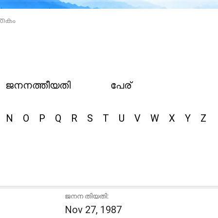
ാതകം
ജനനത്തീയതി
പേര്
N
O
P
Q
R
S
T
U
V
W
X
Y
Z
ജനന തിയതി:
Nov 27, 1987