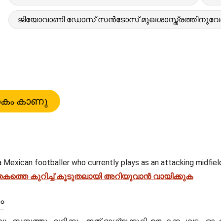
ജിയോവാണി ഡോസ് സൻടോസ് മുഖശാസ്ത്രത്തിനുവേണ്ട
a Mexican footballer who currently plays as an attacking midfielde
െ കുറിച്ച് കൂടുതലായി അറിയുവാൻ വായിക്കുക
ം