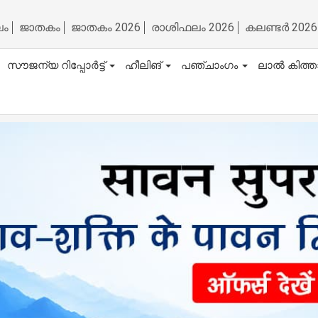
ലം
ജാതകം
ജാതകം 2026
രാശിഫലം 2026
കലണ്ടർ 2026
സൗജന്യ റിപ്പോർട്ട്
ഹീലിങ്
പഞ്ചാംഗം
ലാൽ കിത്ത