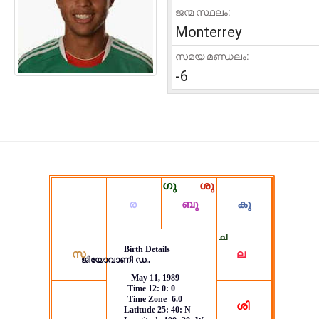
ജന്മ സ്ഥലം:
Monterrey
സമയ മണ്ഡലം:
-6