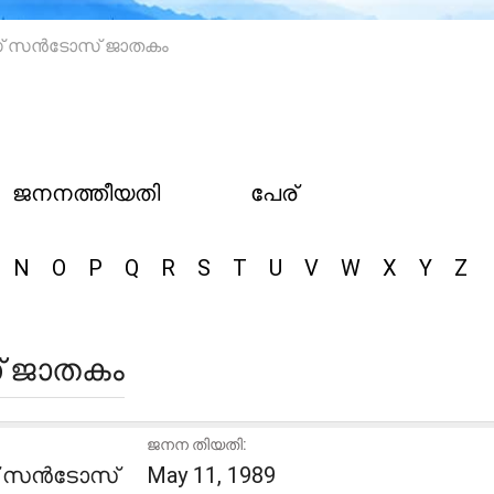
 സൻടോസ് ജാതകം
ജനനത്തീയതി
പേര്
N
O
P
Q
R
S
T
U
V
W
X
Y
Z
 ജാതകം
ജനന തിയതി:
 സൻടോസ്
May 11, 1989