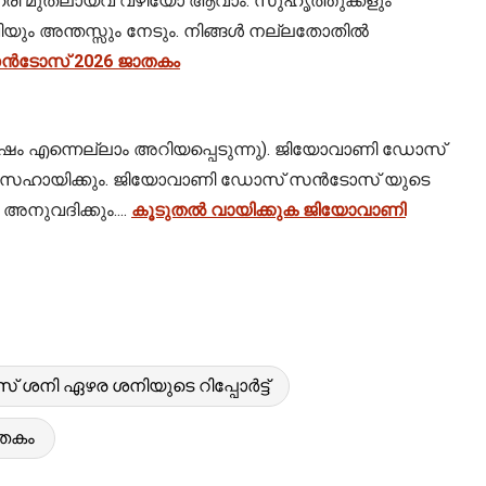
 ഓഹരി മുതലായവ വഴിയോ ആവാം. സുഹൃത്തുക്കളും
ിയും അന്തസ്സും നേടും. നിങ്ങൾ നല്ലതോതിൽ
ൻടോസ് 2026 ജാതകം
ിഷം എന്നെല്ലാം അറിയപ്പെടുന്നു). ജിയോവാണി ഡോസ്
ലാക്കാൻ സഹായിക്കും. ജിയോവാണി ഡോസ് സൻടോസ് യുടെ
നുവദിക്കും....
കൂടുതൽ വായിക്കുക ജിയോവാണി
ി ഏഴര ശനിയുടെ റിപ്പോർട്ട്
തകം