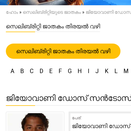
ഹോം
»
സെലിബ്രിറ്റിയുടെ ജാതകം
»
ജിയോവാണി ഡോസ്
സെലിബ്രിറ്റി ജാതകം തിരയൽ വഴി
സെലിബ്രിറ്റി ജാതകം തിരയൽ വഴി
A
B
C
D
E
F
G
H
I
J
K
L
M
ജിയോവാണി ഡോസ് സൻടോസ്
പേര്:
ജിയോവാണി ഡോസ്