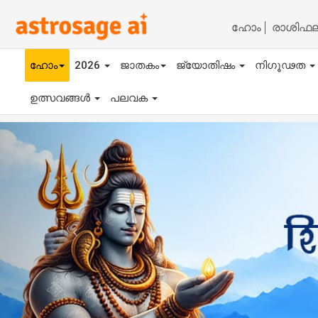
ഹോം
രാശിഫ
ഹോം
2026
ജാതകം
ജ്യോതിഷം
നിഗൂഢത
ഉത്സവങ്ങൾ
പലവക
Previous