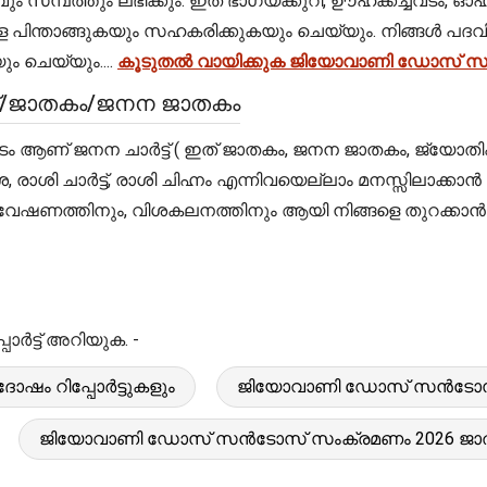
സമ്പത്തും ലഭിക്കും. ഇത് ഭാഗ്യക്കുറി, ഊഹക്കച്ചവടം,
 പിന്താങ്ങുകയും സഹകരിക്കുകയും ചെയ്യും. നിങ്ങൾ പദവ
 ചെയ്യും....
കൂടുതൽ വായിക്കുക ജിയോവാണി ഡോസ് സ
്/ജാതകം/ജനന ജാതകം
പടം ആണ് ജനന ചാർട്ട് ( ഇത് ജാതകം, ജനന ജാതകം, ജ്യോത
ദശ, രാശി ചാർട്ട്, രാശി ചിഹ്നം എന്നിവയെല്ലാം മനസ്സി
വേഷണത്തിനും, വിശകലനത്തിനും ആയി നിങ്ങളെ തുറക്കാൻ അ
ട്ട് അറിയുക. -
ം റിപ്പോർട്ടുകളും
ജിയോവാണി ഡോസ് സൻടോസ് ശന
ജിയോവാണി ഡോസ് സൻടോസ് സംക്രമണം 2026 ജാ