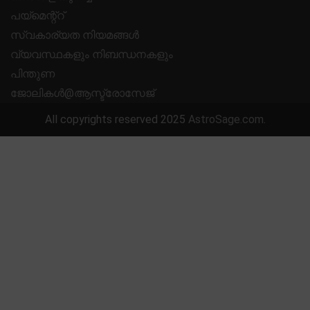
പയ്മെന്റ്റ്
സ്വകാര്യത നിയമങ്ങൾ
വ്യവസ്ഥകളും നിബന്ധനകളും
പിന്തുണ
ജോലികൾ@ആസ്ട്രോസേജ്
All copyrights reserved 2025
AstroSage.com
.