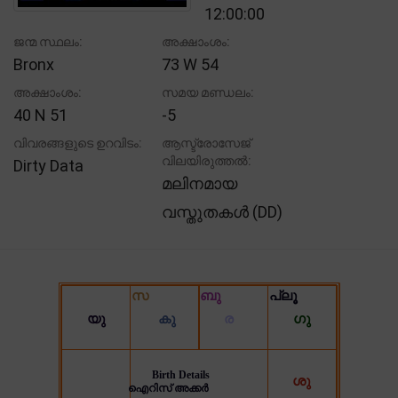
12:00:00
ജന്മ സ്ഥലം:
അക്ഷാംശം:
Bronx
73 W 54
അക്ഷാംശം:
സമയ മണ്ഡലം:
40 N 51
-5
വിവരങ്ങളുടെ ഉറവിടം:
ആസ്ട്രോസേജ്
വിലയിരുത്തൽ:
Dirty Data
മലിനമായ
വസ്തുതകൾ (DD)