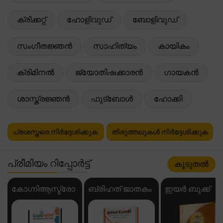
ക്രിക്കറ്റ്
ഹോളിവുഡ്
ബോളിവുഡ്
സംഗീതജ്ഞൻ
സാഹിത്യം
കായികം
ക്രിമിനൽ
ജ്യോതിഷക്കാരൻ
ഗായകൻ
ശാസ്ത്രജ്ഞൻ
ഫുട്ബോൾ
ഹോക്കി
പ്രശസ്തരെ നിർദ്ദേശിക്കുക
തിരുത്തലുകൾ നിർദ്ദേശിക്കുക
പ്രീമിയം റിപ്പോർട്ട്
കൂടുതൽ
കോഗ്നിആസ്ട്രോ
ബ്രിഹത് ജാതകം
ഇയർ ബുക്ക്