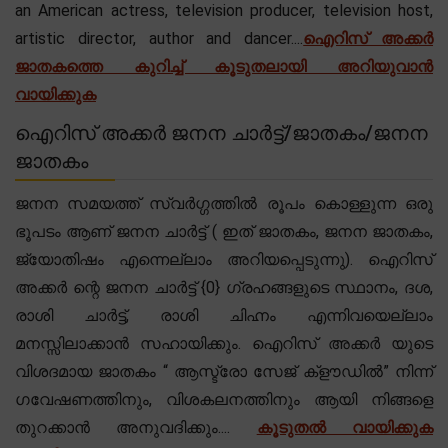
an American actress, television producer, television host,
artistic director, author and dancer....
ഐറിസ് അക്കർ
ജാതകത്തെ കുറിച്ച് കൂടുതലായി അറിയുവാൻ
വായിക്കുക
ഐറിസ് അക്കർ ജനന ചാർട്ട്/ജാതകം/ജനന
ജാതകം
ജനന സമയത്ത് സ്വർഗ്ഗത്തിൽ രൂപം കൊള്ളുന്ന ഒരു
ഭൂപടം ആണ് ജനന ചാർട്ട് ( ഇത് ജാതകം, ജനന ജാതകം,
ജ്യോതിഷം എന്നെല്ലാം അറിയപ്പെടുന്നു). ഐറിസ്
അക്കർ ന്റെ ജനന ചാർട്ട് {0} ഗ്രഹങ്ങളുടെ സ്ഥാനം, ദശ,
രാശി ചാർട്ട്, രാശി ചിഹ്നം എന്നിവയെല്ലാം
മനസ്സിലാക്കാൻ സഹായിക്കും. ഐറിസ് അക്കർ യുടെ
വിശദമായ ജാതകം “ ആസ്ട്രോ സേജ് ക്‌ളൗഡിൽ” നിന്ന്
ഗവേഷണത്തിനും, വിശകലനത്തിനും ആയി നിങ്ങളെ
തുറക്കാൻ അനുവദിക്കും....
കൂടുതൽ വായിക്കുക