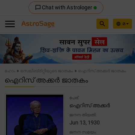
Chat with Astrologer
chat_bubble_outline
search
മ
language
Previous
Nex
»
»
ഹോം
സെലിബ്രിറ്റിയുടെ ജാതകം
ഐറിസ് അക്കർ ജാതകം
ഐറിസ് അക്കർ ജാതകം
പേര്:
ഐറിസ് അക്കർ
ജനന തിയതി:
Jun 13, 1930
ജനന സമയം: