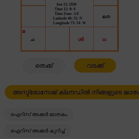
തെക്ക്
വടക്ക്
ഐറിസ് അക്കർ ജാതകം
ഐറിസ് അക്കർ കുറിച്ച്