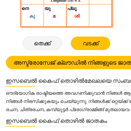
തെക്ക്
വടക്ക്
ഇസബെൽ കൈഫ് തൊഴിൽമേഖലയെ സംബന്ധി
ഔദ്യോഗിക രാഷ്ടിയത്തെ അവഗണിക്കുവാൻ നിങ്ങൾ ആഗ്രഹി
നിങ്ങൾ നിരസിക്കുകയും ചെയ്യുന്നു. നിങ്ങൾക്ക് ഒറ്റയ
രചന, ചിത്രരചന, കമ്പ്യുട്ടർ പ്രോഗ്രാമ്മിങ്ങ് മുതല
ഇസബെൽ കൈഫ് തൊഴിൽ ജാതകം