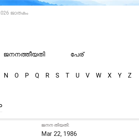
26 ജാതകം
ജനനത്തീയതി
പേര്
N
O
P
Q
R
S
T
U
V
W
X
Y
Z
ം
ജനന തിയതി:
Mar 22, 1986