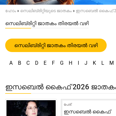
ഹോം
»
സെലിബ്രിറ്റിയുടെ ജാതകം
»
ഇസബെൽ കൈഫ് 20
സെലിബ്രിറ്റി ജാതകം തിരയൽ വഴി
സെലിബ്രിറ്റി ജാതകം തിരയൽ വഴി
A
B
C
D
E
F
G
H
I
J
K
L
M
ഇസബെൽ കൈഫ് 2026 ജാതക
പേര്:
ഇസബെൽ കൈഫ്