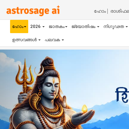
ഹോം
രാശിഫ
ഹോം
2026
ജാതകം
ജ്യോതിഷം
നിഗൂഢത
ഉത്സവങ്ങൾ
പലവക
Previous