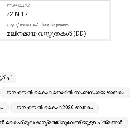
അക്ഷാംശം:
22 N 17
ആസ്ട്രോസേജ് വിലയിരുത്തൽ:
മലിനമായ വസ്തുതകൾ (DD)
ച്ച്
ഇസബെൽ കൈഫ് തൊഴിൽ സംബന്ധമയ ജാതകം
ം
ഇസബെൽ കൈഫ് 2026 ജാതകം
ൈഫ് മുഖശാസ്ത്രത്തിനുവേണ്ടിയുള്ള ചിത്രങ്ങൾ