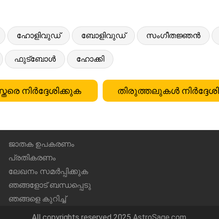
ഹോളിവുഡ്
ബോളിവുഡ്
സംഗീതജ്ഞൻ
ഫുട്ബോൾ
ഹോക്കി
്തരെ നിർദ്ദേശിക്കുക
തിരുത്തലുകൾ നിർദ്ദേശി
ജാതക ഉപകരണം
പ്രതികരണം
ലേഖനം സമർപ്പിക്കുക
ഞങ്ങളോട് ബന്ധപ്പെടു
ഞങ്ങളെ കുറിച്ച്
All copyrights reserved 2025
AstroSage.com
.