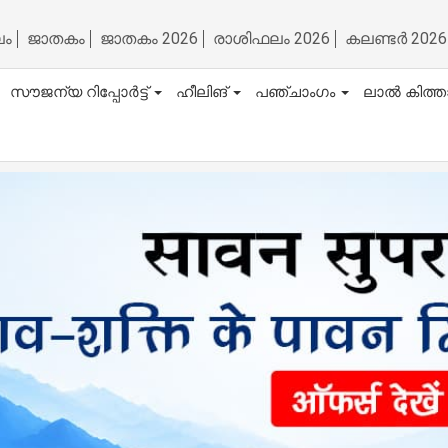
ലം
ജാതകം
ജാതകം 2026
രാശിഫലം 2026
കലണ്ടർ 2026
സൗജന്യ റിപ്പോർട്ട്
ഹീലിങ്
പഞ്ചാംഗം
ലാൽ കിത്ത