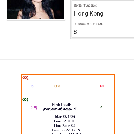
ജന്മ സ്ഥലം:
Hong Kong
സമയ മണ്ഡലം:
8