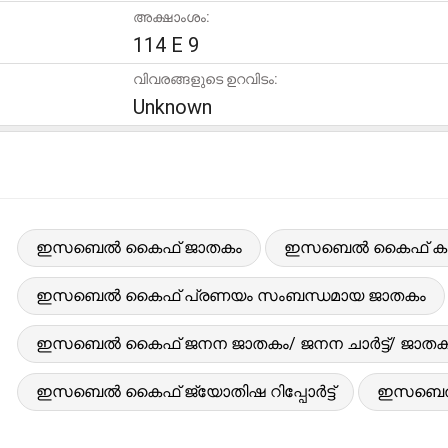
അക്ഷാംശം:
114 E 9
വിവരങ്ങളുടെ ഉറവിടം:
Unknown
ഇസബെൽ കൈഫ് ജാതകം
ഇസബെൽ കൈഫ് കുറി
ഇസബെൽ കൈഫ് പ്രണയം സംബന്ധമായ ജാതകം
ഇസബെൽ കൈഫ് ജനന ജാതകം/ ജനന ചാർട്ട്/ ജാതക
ഇസബെൽ കൈഫ് ജ്യോതിഷ റിപ്പോർട്ട്
ഇസബെൽ ക