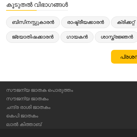
കൂടുതൽ വിഭാഗങ്ങൾ
ബിസിനസ്സുകാരൻ
രാഷ്ട്രീയക്കാരൻ
ക്രിക്കറ്റ്
ജ്യോതിഷക്കാരൻ
ഗായകൻ
ശാസ്ത്രജ്ഞൻ
പ്രശസ
സൗജന്യ ജാതക പൊരുത്തം
സൗജന്യ ജാതകം
ചന്ദ്ര രാശി ജാതകം
കെപി ജാതകം
ലാൽ കിത്താബ്