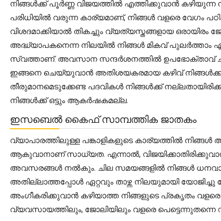
നിങ്ങൾക്ക് പൂർണ്ണ വിജയത്തിൽ എത്തിക്കുവാൻ കഴിയുന്ന
പരിധിയിൽ വരുന്ന കാര്യമാണ്, നിങ്ങൾ വളരെ വേഗം പഠ
വിശദമാക്കിയാൽ തികച്ചും വ്യത്യസ്തങ്ങളായ ഒരായിരം 
അദ്ധ്യാപകനെന്ന നിലയിൽ നിങ്ങൾ മികവ് പുലർത്താം എ
സ്വത്താണ്. അവസാന സന്ദർശനത്തിൽ ഉപഭോക്താവ് ചർ
ഇങ്ങനെ ചെയ്യുവാൻ അതിശയകരമായ കഴിവ് നിങ്ങൾക്കുണ
തീരുമാനമെടുക്കേണ്ട പദവികൾ നിങ്ങൾക്ക് നല്ലതായി
നിങ്ങൾക്ക് ഒട്ടും ആകർഷകമല്ല.
ഇസബെൽ കൈഫ് സാമ്പത്തിക ജാതകം
വ്യാപാരത്തിലുള്ള പങ്കാളികളുടെ കാര്യത്തിൽ നിങ്ങൾ അ
ആകുവാനാണ് സാധ്യത. എന്നാൽ, വിജയിക്കാതിരിക്കുവാനു
അവസരങ്ങൾ നൽകും. ചില സമയങ്ങളിൽ നിങ്ങൾ ധനവാനും മ
അതില്ലാത്തപ്പോൾ ഏറ്റവും താഴ്ന്ന നിലയുമായി യോജിച്ച
അംഗീകരിക്കുവാൻ കഴിയാത്ത നിങ്ങളുടെ പ്രകൃതം വളരെ അപ
വ്യവസായത്തിലും, ജോലിയിലും വളരെ പെട്ടെന്നുതന്നെ 