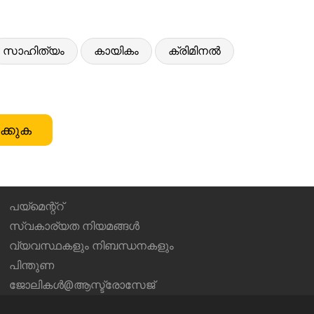
സാഹിത്യം
കായികം
ക്രിമിനൽ
ക്കുക
പയ്മെന്റ്റ്
സ്വകാര്യത നിയമങ്ങൾ
വ്യവസ്ഥകളും നിബന്ധനകളും
പിന്തുണ
ജോലികൾ@ആസ്ട്രോസേജ്