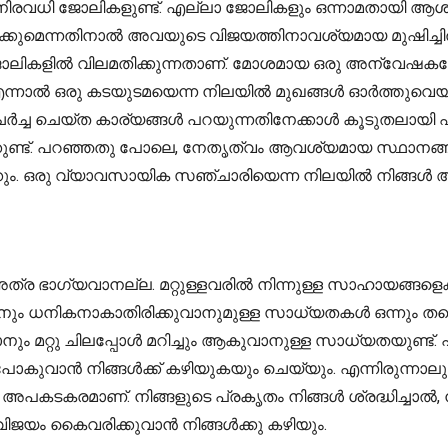
 നിരവധി ജോലികളുണ്ട്. എല്ലാ ജോലികളും ഒന്നാമതായി ആശ്രയ
ിക്കുമെന്നതിനാൽ അവയുടെ വിജയത്തിനാവശ്യമായ മുഷിച്ചി
ജോലികളിൽ വിലമതിക്കുന്നതാണ്. മോശമായ ഒരു അന്വേഷകനേക്
ന്നാൽ ഒരു കടയുടമയെന്ന നിലയിൽ മുഖങ്ങൾ ഓർത്തുവെയ്ക്ക
ച്ച ചെയ്ത കാര്യങ്ങൾ പറയുന്നതിനേക്കാൾ കൂടുതലായി
്ട്. പറഞ്ഞതു പോലെ, നേതൃത്വം ആവശ്യമായ സ്ഥാനങ്ങളി
രിക്കും. ഒരു വ്യാവസായിക സഞ്ചാരിയെന്ന നിലയിൽ നിങ
ത്ര ഭാഗ്യവാനല്ല. മറ്റുള്ളവരിൽ നിന്നുള്ള സാഹായങ്ങളെക്
ം ധനികനാകാതിരിക്കുവാനുമുള്ള സാധ്യതകൾ ഒന്നും തന്നെയ
റ്റു ചിലപ്പോൾ മറിച്ചും ആകുവാനുള്ള സാധ്യതയുണ്ട്. പ
ു പോകുവാൻ നിങ്ങൾക്ക് കഴിയുകയും ചെയ്യും. എന്നിരുന്നാല
കടകരമാണ്. നിങ്ങളുടെ പ്രകൃതം നിങ്ങൾ ശ്രദ്ധിച്ചാൽ, നിങ
വിജയം കൈവരിക്കുവാൻ നിങ്ങൾക്കു കഴിയും.