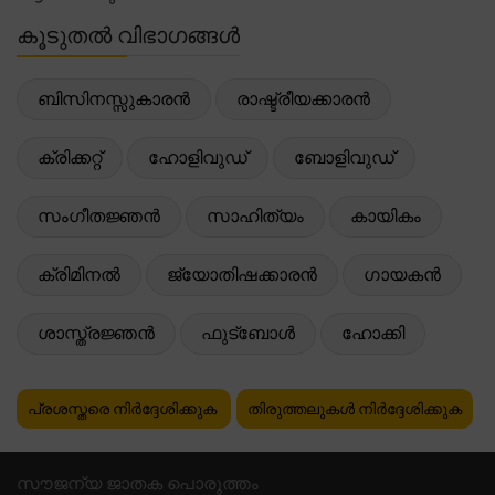
കൂടുതൽ വിഭാഗങ്ങൾ
ബിസിനസ്സുകാരൻ
രാഷ്ട്രീയക്കാരൻ
ക്രിക്കറ്റ്
ഹോളിവുഡ്
ബോളിവുഡ്
സംഗീതജ്ഞൻ
സാഹിത്യം
കായികം
ക്രിമിനൽ
ജ്യോതിഷക്കാരൻ
ഗായകൻ
ശാസ്ത്രജ്ഞൻ
ഫുട്ബോൾ
ഹോക്കി
പ്രശസ്തരെ നിർദ്ദേശിക്കുക
തിരുത്തലുകൾ നിർദ്ദേശിക്കുക
സൗജന്യ ജാതക പൊരുത്തം