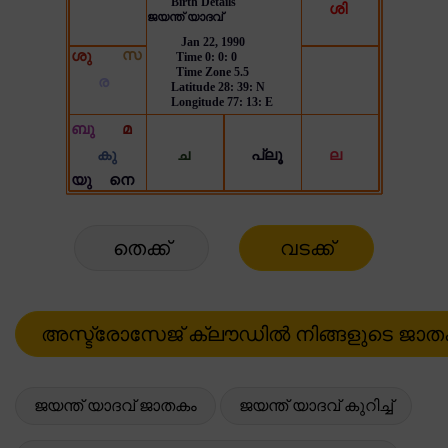
തെക്ക്
വടക്ക്
ജയന്ത് യാദവ് ജാതകം
ജയന്ത് യാദവ് കുറിച്ച്