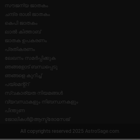
സൗജന്യ ജാതകം
ചന്ദ്ര രാശി ജാതകം
കെപി ജാതകം
ലാൽ കിത്താബ്
ജാതക ഉപകരണം
പ്രതികരണം
ലേഖനം സമർപ്പിക്കുക
ഞങ്ങളോട് ബന്ധപ്പെടു
ഞങ്ങളെ കുറിച്ച്
പയ്മെന്റ്റ്
സ്വകാര്യത നിയമങ്ങൾ
വ്യവസ്ഥകളും നിബന്ധനകളും
പിന്തുണ
ജോലികൾ@ആസ്ട്രോസേജ്
All copyrights reserved 2025
AstroSage.com
.