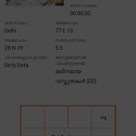
ജനന സമയം:
00:00:00
ജന്മ സ്ഥലം:
അക്ഷാംശം:
Delhi
77 E 13
അക്ഷാംശം:
സമയ മണ്ഡലം:
28 N 39
5.5
വിവരങ്ങളുടെ ഉറവിടം:
ആസ്ട്രോസേജ്
വിലയിരുത്തൽ:
Dirty Data
മലിനമായ
വസ്തുതകൾ (DD)