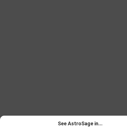
See AstroSage in...