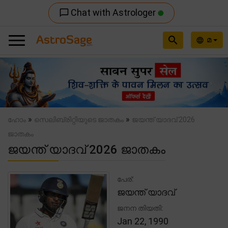
Chat with Astrologer
chat_bubble_outline
search
മ
language
Previous
Nex
»
»
ഹോം
സെലിബ്രിറ്റിയുടെ ജാതകം
ജയന്ത് യാദവ് 2026
ജാതകം
ജയന്ത് യാദവ് 2026 ജാതകം
പേര്:
ജയന്ത് യാദവ്
ജനന തിയതി:
Jan 22, 1990