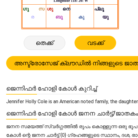
തെക്ക്
വടക്ക്
ജെന്നിഫർ ഹോളി കോൾ കുറിച്ച്
Jennifer Holly Cole is an American noted family, the daughter 
ജെന്നിഫർ ഹോളി കോൾ ജനന ചാർട്ട്/ജാത
ജനന സമയത്ത് സ്വർഗ്ഗത്തിൽ രൂപം കൊള്ളുന്ന ഒരു ഭൂപ
കോൾ ന്റെ ജനന ചാർട്ട് {0} ഗ്രഹങ്ങളുടെ സ്ഥാനം, ദശ, 