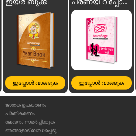
ഇയർ ബുക്ക്
പ്രണയ റിപ്പോർട്ട്
ഇപ്പോൾ വാങ്ങുക
ഇപ്പോൾ വാങ്ങുക
ജാതക ഉപകരണം
പ്രതികരണം
ലേഖനം സമർപ്പിക്കുക
ഞങ്ങളോട് ബന്ധപ്പെടു