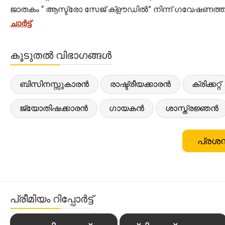
ജാതകം “ ആസ്ട്രോ സേജ് ക്‌ളൗഡിൽ” നിന്ന് ഗവേഷണത്തി
ചാർട്ട്
കൂടുതൽ വിഭാഗങ്ങൾ
ബിസിനസ്സുകാരൻ
രാഷ്ട്രീയക്കാരൻ
ക്രിക്കറ്റ്
ജ്യോതിഷക്കാരൻ
ഗായകൻ
ശാസ്ത്രജ്ഞൻ
പ്രശസ
പ്രീമിയം റിപ്പോർട്ട്