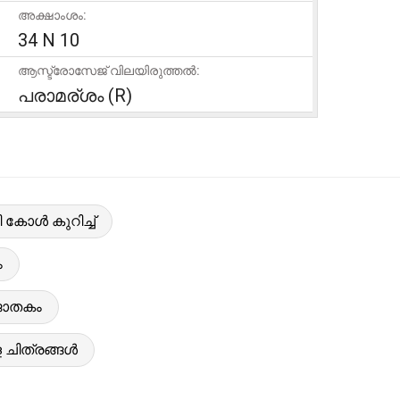
അക്ഷാംശം:
34 N 10
ആസ്ട്രോസേജ് വിലയിരുത്തൽ:
പരാമര്ശം (R)
കോൾ കുറിച്ച്
ം
ജാതകം
 ചിത്രങ്ങൾ