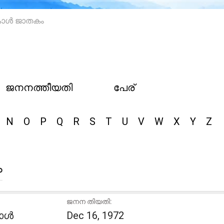
കോൾ ജാതകം
ജനനത്തീയതി
പേര്
N
O
P
Q
R
S
T
U
V
W
X
Y
Z
ം
ജനന തിയതി:
കോൾ
Dec 16, 1972