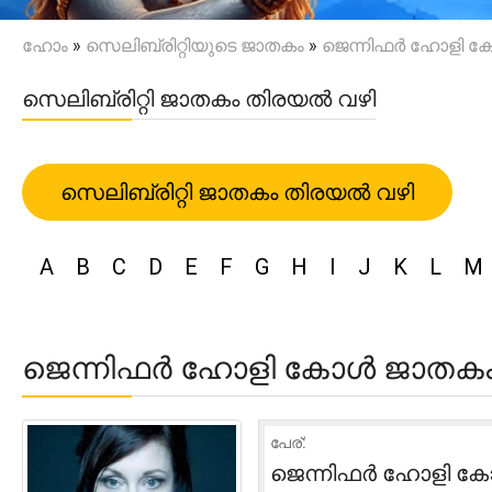
ഹോം
»
സെലിബ്രിറ്റിയുടെ ജാതകം
»
ജെന്നിഫർ ഹോളി 
സെലിബ്രിറ്റി ജാതകം തിരയൽ വഴി
സെലിബ്രിറ്റി ജാതകം തിരയൽ വഴി
A
B
C
D
E
F
G
H
I
J
K
L
M
ജെന്നിഫർ ഹോളി കോൾ ജാതക
പേര്:
ജെന്നിഫർ ഹോളി 