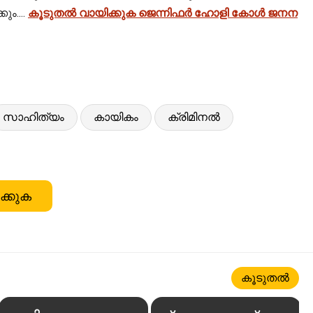
ം....
കൂടുതൽ വായിക്കുക ജെന്നിഫർ ഹോളി കോൾ ജനന
സാഹിത്യം
കായികം
ക്രിമിനൽ
ക്കുക
കൂടുതൽ