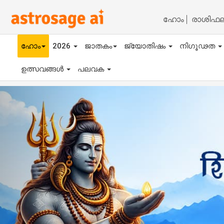
ഹോം
രാശിഫ
ഹോം
2026
ജാതകം
ജ്യോതിഷം
നിഗൂഢത
ഉത്സവങ്ങൾ
പലവക
Previous