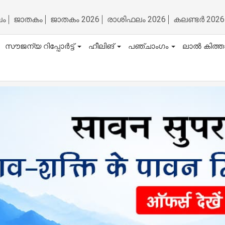
ലം
ജാതകം
ജാതകം 2026
രാശിഫലം 2026
കലണ്ടർ 2026
സൗജന്യ റിപ്പോർട്ട്
ഹീലിങ്
പഞ്ചാംഗം
ലാൽ കിത്ത