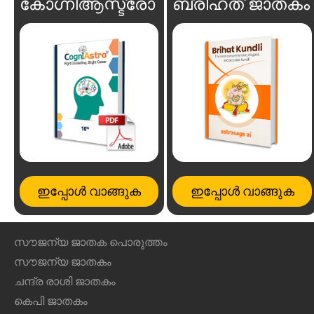
കോഗ്നിആസ്ട്രോ
ബ്രിഹത് ജാതകം
ഇപ്പോൾ വാങ്ങുക
ഇപ്പോൾ വാങ്ങുക
സൗജന്യ ജാതക പൊരുത്തം
സൗജന്യ ജാതകം
ചന്ദ്ര രാശി ജാതകം
കെപി ജാതകം