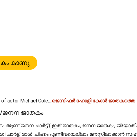
of actor Michael Cole....
ജെന്നിഫർ ഹോളി കോൾ ജാതകത്തെ കു
കം/ജനന ജാതകം
ടം ആണ് ജനന ചാർട്ട് ( ഇത് ജാതകം, ജനന ജാതകം, ജ്യോതിഷ
രാശി ചാർട്ട്, രാശി ചിഹ്നം എന്നിവയെല്ലാം മനസ്സിലാക്കാ