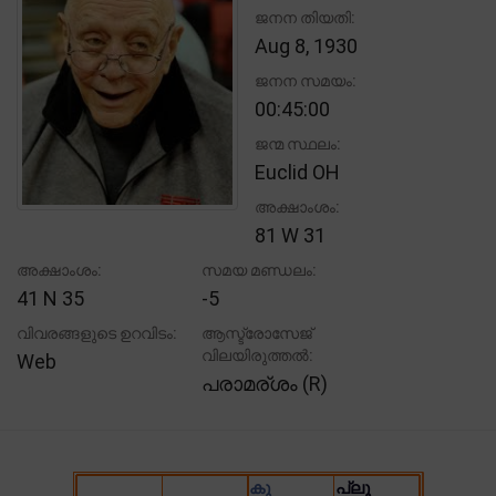
ജനന തിയതി:
Aug 8, 1930
ജനന സമയം:
00:45:00
ജന്മ സ്ഥലം:
Euclid OH
അക്ഷാംശം:
81 W 31
അക്ഷാംശം:
സമയ മണ്ഡലം:
41 N 35
-5
വിവരങ്ങളുടെ ഉറവിടം:
ആസ്ട്രോസേജ്
വിലയിരുത്തൽ:
Web
പരാമര്ശം (R)