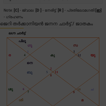
Note:
[C]
- ജ്വാല
[D ]
- നേരിട്ട്
[R ]
- പ്രതിലോമഗതി
[ഇ]
- ഗ്രഹണം
ജെറി തർക്കാനിയൻ ജനന ചാർട്ട് / ജാതകം