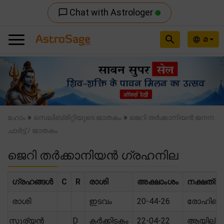
Chat with Astrologer
chat_bubble_outline
search
മ
language
Previous
Nex
»
»
ഹോം
സെലിബ്രിറ്റിയുടെ ജാതകം
ജെറി തർക്കാനിയൻ ജനന
ചാർട്ട് / ജാതകം
ജെറി തർക്കാനിയൻ ഗ്രഹനില
ഗ്രഹങ്ങൾ
C
R
രാശി
അക്ഷാംശം
നക്ഷത്രം
രാശി
ഇടവം
20-44-26
രോഹിണി
സൂര്യൻ
D
കർക്കിടകം
22-04-22
ആയില്യ