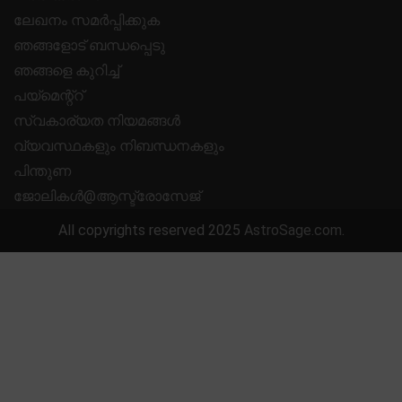
ലേഖനം സമർപ്പിക്കുക
ഞങ്ങളോട് ബന്ധപ്പെടു
ഞങ്ങളെ കുറിച്ച്
പയ്മെന്റ്റ്
സ്വകാര്യത നിയമങ്ങൾ
വ്യവസ്ഥകളും നിബന്ധനകളും
പിന്തുണ
ജോലികൾ@ആസ്ട്രോസേജ്
All copyrights reserved 2025
AstroSage.com
.