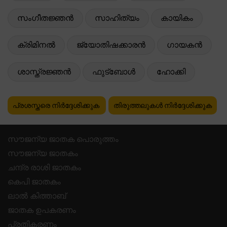
സംഗീതജ്ഞൻ
സാഹിത്യം
കായികം
ക്രിമിനൽ
ജ്യോതിഷക്കാരൻ
ഗായകൻ
ശാസ്ത്രജ്ഞൻ
ഫുട്ബോൾ
ഹോക്കി
പ്രശസ്തരെ നിർദ്ദേശിക്കുക
തിരുത്തലുകൾ നിർദ്ദേശിക്കുക
സൗജന്യ ജാതക പൊരുത്തം
സൗജന്യ ജാതകം
ചന്ദ്ര രാശി ജാതകം
കെപി ജാതകം
ലാൽ കിത്താബ്
ജാതക ഉപകരണം
പ്രതികരണം