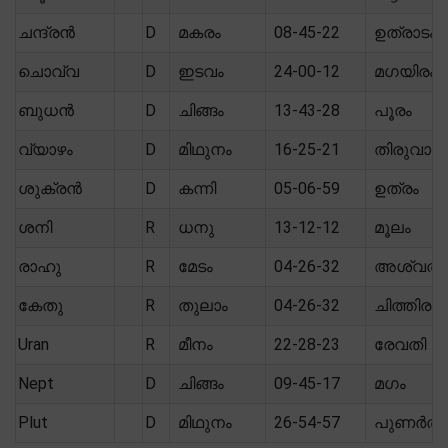
ചന്ദ്രൻ
D
മകരം
08-45-22
ഉത്രാടം
ചൊവ്വ
D
ഇടവം
24-00-12
മഗയിരം
ബുധൻ
D
ചിങ്ങം
13-43-28
പൂരം
വ്യാഴം
D
മിഥുനം
16-25-21
തിരുവാത
ശുക്രൻ
D
കന്നി
05-06-59
ഉത്രം
ശനി
R
ധനു
13-12-12
മൂലം
രാഹു
R
മേടം
04-26-32
അശ്വതി
കേതു
R
തുലാം
04-26-32
ചിത്തിര
Uran
R
മീനം
22-28-23
രേവതി
Nept
D
ചിങ്ങം
09-45-17
മഗം
Plut
D
മിഥുനം
26-54-57
പുണർതം