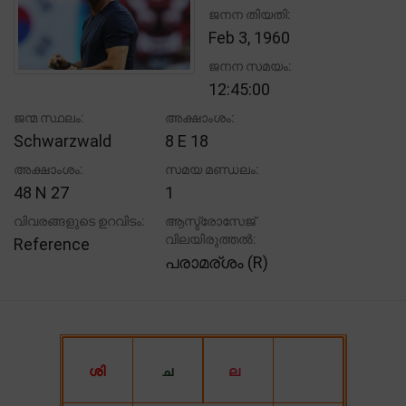
ജനന തിയതി:
Feb 3, 1960
ജനന സമയം:
12:45:00
ജന്മ സ്ഥലം:
അക്ഷാംശം:
Schwarzwald
8 E 18
അക്ഷാംശം:
സമയ മണ്ഡലം:
48 N 27
1
വിവരങ്ങളുടെ ഉറവിടം:
ആസ്ട്രോസേജ്
വിലയിരുത്തൽ:
Reference
പരാമര്ശം (R)