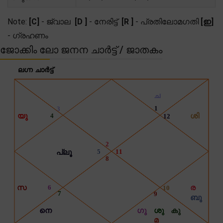
Note:
[C]
- ജ്വാല
[D ]
- നേരിട്ട്
[R ]
- പ്രതിലോമഗതി
[ഇ]
- ഗ്രഹണം
ജോക്കിം ലോ ജനന ചാർട്ട് / ജാതകം