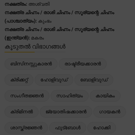
നക്ഷത്രം:
അശ്വതി
നക്ഷത്ര ചിഹ്നം / രാശി ചിഹ്നം / സൂര്യന്റെ ചിഹ്നം
(പാശ്ചാത്യം):
കുംഭം
നക്ഷത്ര ചിഹ്നം / രാശി ചിഹ്നം / സൂര്യന്റെ ചിഹ്നം
(ഇന്ത്യൻ):
മകരം
കൂടുതൽ വിഭാഗങ്ങൾ
ബിസിനസ്സുകാരൻ
രാഷ്ട്രീയക്കാരൻ
ക്രിക്കറ്റ്
ഹോളിവുഡ്
ബോളിവുഡ്
സംഗീതജ്ഞൻ
സാഹിത്യം
കായികം
ക്രിമിനൽ
ജ്യോതിഷക്കാരൻ
ഗായകൻ
ശാസ്ത്രജ്ഞൻ
ഫുട്ബോൾ
ഹോക്കി