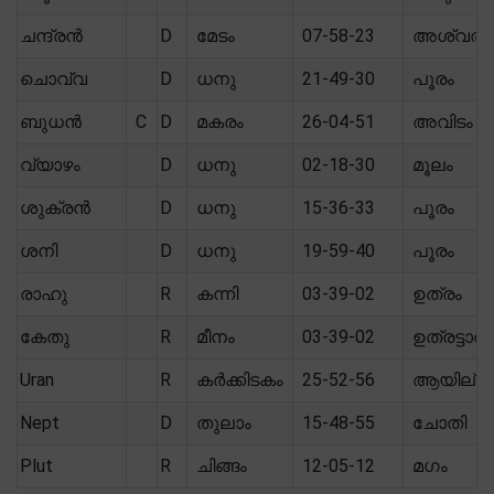
ചന്ദ്രൻ
D
മേടം
07-58-23
അശ്വതി
ചൊവ്വ
D
ധനു
21-49-30
പൂരം
ബുധൻ
C
D
മകരം
26-04-51
അവിടം
വ്യാഴം
D
ധനു
02-18-30
മൂലം
ശുക്രൻ
D
ധനു
15-36-33
പൂരം
ശനി
D
ധനു
19-59-40
പൂരം
രാഹു
R
കന്നി
03-39-02
ഉത്രം
കേതു
R
മീനം
03-39-02
ഉത്രട്ടാതി
Uran
R
കർക്കിടകം
25-52-56
ആയില്യ
Nept
D
തുലാം
15-48-55
ചോതി
Plut
R
ചിങ്ങം
12-05-12
മഗം