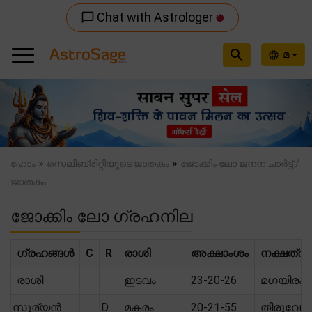
Chat with Astrologer
chat_bubble_outline
search
മ
language
Previous
Nex
»
»
ഹോം
സെലിബ്രിറ്റിയുടെ ജാതകം
ജോക്കിം ലോ ജനന ചാർട്ട് /
ജാതകം
ജോക്കിം ലോ ഗ്രഹനില
ഗ്രഹങ്ങൾ
C
R
രാശി
അക്ഷാംശം
നക്ഷത്രം
രാശി
ഇടവം
23-20-26
മഗയിരം
സൂര്യൻ
D
മകരം
20-21-55
തിരുവോ