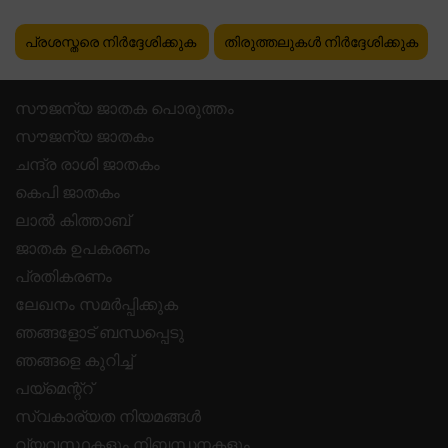
പ്രശസ്തരെ നിർദ്ദേശിക്കുക
തിരുത്തലുകൾ നിർദ്ദേശിക്കുക
സൗജന്യ ജാതക പൊരുത്തം
സൗജന്യ ജാതകം
ചന്ദ്ര രാശി ജാതകം
കെപി ജാതകം
ലാൽ കിത്താബ്
ജാതക ഉപകരണം
പ്രതികരണം
ലേഖനം സമർപ്പിക്കുക
ഞങ്ങളോട് ബന്ധപ്പെടു
ഞങ്ങളെ കുറിച്ച്
പയ്മെന്റ്റ്
സ്വകാര്യത നിയമങ്ങൾ
വ്യവസ്ഥകളും നിബന്ധനകളും