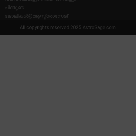
പിന്തുണ
ജോലികൾ@ആസ്ട്രോസേജ്
All copyrights reserved 2025
AstroSage.com
.