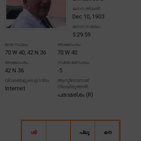
ജനന തിയതി:
Dec 10, 1903
ജനന സമയം:
5:29:59
ജന്മ സ്ഥലം:
അക്ഷാംശം:
70 W 40, 42 N 36
70 W 40
അക്ഷാംശം:
സമയ മണ്ഡലം:
42 N 36
-5
വിവരങ്ങളുടെ ഉറവിടം:
ആസ്ട്രോസേജ്
വിലയിരുത്തൽ:
Internet
പരാമര്ശം (R)