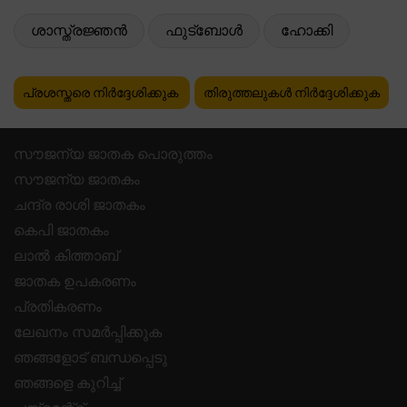
ശാസ്ത്രജ്ഞൻ
ഫുട്ബോൾ
ഹോക്കി
പ്രശസ്തരെ നിർദ്ദേശിക്കുക
തിരുത്തലുകൾ നിർദ്ദേശിക്കുക
സൗജന്യ ജാതക പൊരുത്തം
സൗജന്യ ജാതകം
ചന്ദ്ര രാശി ജാതകം
കെപി ജാതകം
ലാൽ കിത്താബ്
ജാതക ഉപകരണം
പ്രതികരണം
ലേഖനം സമർപ്പിക്കുക
ഞങ്ങളോട് ബന്ധപ്പെടു
ഞങ്ങളെ കുറിച്ച്