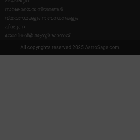
പയ്മെന്റ്റ്
സ്വകാര്യത നിയമങ്ങൾ
വ്യവസ്ഥകളും നിബന്ധനകളും
പിന്തുണ
ജോലികൾ@ആസ്ട്രോസേജ്
All copyrights reserved 2025
AstroSage.com
.