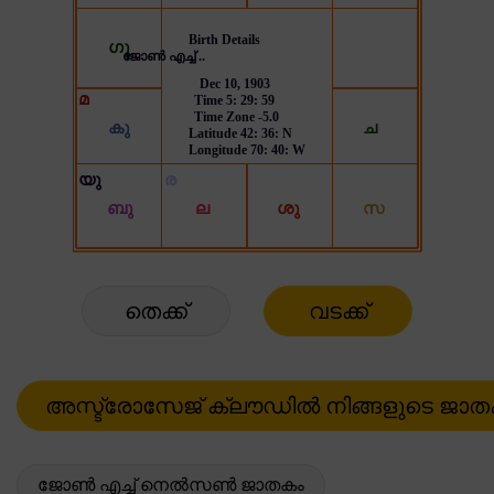
തെക്ക്
വടക്ക്
ജോൺ എച്ച് നെൽസൺ ജാതകം